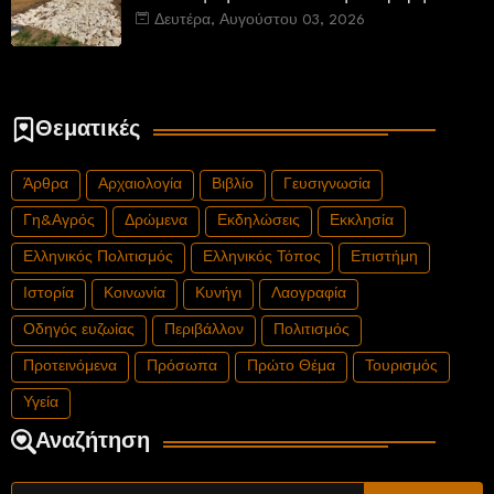
νέου αυτοκινητόδρομου Α8 της Γερμανίας
Δευτέρα, Αυγούστου 03, 2026
Θεματικές
Άρθρα
Αρχαιολογία
Βιβλίο
Γευσιγνωσία
Γη&Αγρός
Δρώμενα
Εκδηλώσεις
Εκκλησία
Ελληνικός Πολιτισμός
Ελληνικός Τόπος
Επιστήμη
Ιστορία
Κοινωνία
Κυνήγι
Λαογραφία
Οδηγός ευζωίας
Περιβάλλον
Πολιτισμός
Προτεινόμενα
Πρόσωπα
Πρώτο Θέμα
Τουρισμός
Υγεία
Αναζήτηση