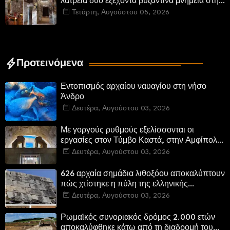
λατρεία δύο εξέχοντα βυζαντινά μνημεία στην
Καστοριά και έπεται το αποκαταστημένο
Τετάρτη, Αυγούστου 05, 2026
τέμενος Κουρσούμ
Προτεινόμενα
Εντοπισμός αρχαίου ναυαγίου στη νήσο
Άνδρο
Δευτέρα, Αυγούστου 03, 2026
Με γοργούς ρυθμούς εξελίσσονται οι
εργασίες στον Τύμβο Καστά, στην Αμφίπολη.
Αποδίδονται μνημεία της πόλης
Δευτέρα, Αυγούστου 03, 2026
αποκατεστημένα και προσβάσιμα
626 αρχαία σημάδια λιθοξόου αποκαλύπτουν
πώς χτίστηκε η πύλη της ελληνικής
Πτολεμαΐδας στη Λιβύη
Δευτέρα, Αυγούστου 03, 2026
Ρωμαϊκός συνοριακός δρόμος 2.000 ετών
αποκαλύφθηκε κάτω από τη διαδρομή του