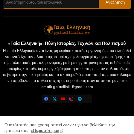
«Γαία Ελληνική»: Πύλη Ιστορίας, Τεχνών και Πολιτισμού
Η «Γαία Ελληνική» είναι ένας μη κερδοσκοπικός οργανισμός που φιλοδοξεί
να αναδείξει τον πλούτο της ιστορίας, της λαογραφίας, της επιστήμης και
της πολιτιστικής μας κληρονομιάς, μαζί με τη γαστρονομία, τις ταξιδιωτικές
εμπειρίες και κάθε δημιουργική έκφραση που υπηρετεί τον πολιτισμό, με
σεβασμό στην τεκμηρίωση και τα ακαδημαϊκά πρότυπα. Σας προσκαλούμε
να υποβάλετε τα άρθρα σας προς δημοσίευση στον ιστότοπό μας, στο
email: gaiaelliniki@gmail.com
Home
Επικοινωνία
Πολιτική Απορρήτου
Ο ιστότοπός μας χρησιμοποιεί cookies για να βελτιώσει την
εμπειρία σας.
«Περισσότερα»
Lamiatimes.gr
Domokosnews.gr
kallitheareport.gr