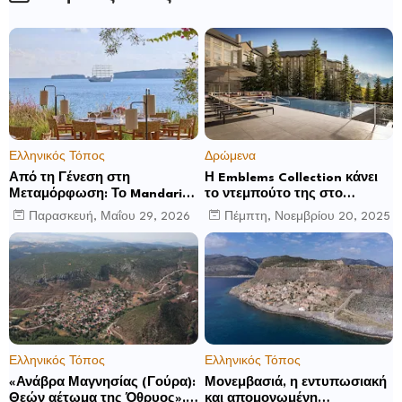
Ελληνικός Τόπος
Δρώμενα
Από τη Γένεση στη
Η Emblems Collection κάνει
Μεταμόρφωση: Το Mandarin
το ντεμπούτο της στο
Oriental, Costa Navarino
Ηνωμένο Βασίλειο με το
Παρασκευή, Μαΐου 29, 2026
Πέμπτη, Νοεμβρίου 20, 2025
αποκαλύπτει μια νέα σεζόν
Luckham Park Hotel & Spa
βιωματικών εμπειριών
και ανακοινώνει άλλα έξι
ανοίγματα για το 2026 και
μετά
Ελληνικός Τόπος
Ελληνικός Τόπος
«Ανάβρα Μαγνησίας (Γούρα):
Μονεμβασιά, η εντυπωσιακή
Θεών αέτωμα της Όθρυος»,
και απομονωμένη