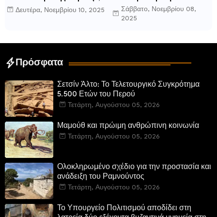
γράφει ο Δημήτρης Β.
οχυρωμένη πόλη που
Σάββατο, Νοεμβρίου 08,
Δευτέρα, Νοεμβρίου 10, 2025
Καρέλης
ιδρύθηκε από τους
2025
τελευταίους Σπαρτιάτες
Πρόσφατα
Σετσίν Άλτο: Το Τελετουργικό Συγκρότημα
5.500 Ετών του Περού
Τετάρτη, Αυγούστου 05, 2026
Μαμούθ και πρώιμη ανθρώπινη κοινωνία
Τετάρτη, Αυγούστου 05, 2026
Ολοκληρωμένο σχέδιο για την προστασία και
ανάδειξη του Ραμνούντος
Τετάρτη, Αυγούστου 05, 2026
Το Υπουργείο Πολιτισμού αποδίδει στη