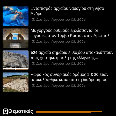
Εντοπισμός αρχαίου ναυαγίου στη νήσο
Άνδρο
Δευτέρα, Αυγούστου 03, 2026
Με γοργούς ρυθμούς εξελίσσονται οι
εργασίες στον Τύμβο Καστά, στην Αμφίπολη.
Αποδίδονται μνημεία της πόλης
Δευτέρα, Αυγούστου 03, 2026
αποκατεστημένα και προσβάσιμα
626 αρχαία σημάδια λιθοξόου αποκαλύπτουν
πώς χτίστηκε η πύλη της ελληνικής
Πτολεμαΐδας στη Λιβύη
Δευτέρα, Αυγούστου 03, 2026
Ρωμαϊκός συνοριακός δρόμος 2.000 ετών
αποκαλύφθηκε κάτω από τη διαδρομή του
νέου αυτοκινητόδρομου Α8 της Γερμανίας
Δευτέρα, Αυγούστου 03, 2026
Θεματικές