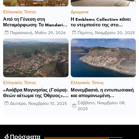
Ελληνικός Τόπος
Δρώμενα
Από τη Γένεση στη
Η Emblems Collection κάνει
Μεταμόρφωση: Το Mandarin
το ντεμπούτο της στο
Oriental, Costa Navarino
Ηνωμένο Βασίλειο με το
Παρασκευή, Μαΐου 29, 2026
Πέμπτη, Νοεμβρίου 20, 2025
αποκαλύπτει μια νέα σεζόν
Luckham Park Hotel & Spa
βιωματικών εμπειριών
και ανακοινώνει άλλα έξι
ανοίγματα για το 2026 και
μετά
Ελληνικός Τόπος
Ελληνικός Τόπος
«Ανάβρα Μαγνησίας (Γούρα):
Μονεμβασιά, η εντυπωσιακή
Θεών αέτωμα της Όθρυος»,
και απομονωμένη
γράφει ο Δημήτρης Β.
οχυρωμένη πόλη που
Σάββατο, Νοεμβρίου 08,
Δευτέρα, Νοεμβρίου 10, 2025
Καρέλης
ιδρύθηκε από τους
2025
τελευταίους Σπαρτιάτες
Πρόσφατα