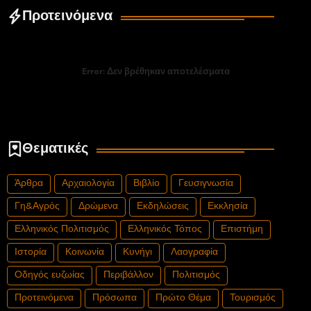
Προτεινόμενα
Error:
Δεν βρέθηκαν αποτελέσματα
Θεματικές
Άρθρα
Αρχαιολογία
Βιβλίο
Γευσιγνωσία
Γη&Αγρός
Δρώμενα
Εκδηλώσεις
Εκκλησία
Ελληνικός Πολιτισμός
Ελληνικός Τόπος
Επιστήμη
Ιστορία
Κοινωνία
Κυνήγι
Λαογραφία
Οδηγός ευζωίας
Περιβάλλον
Πολιτισμός
Προτεινόμενα
Πρόσωπα
Πρώτο Θέμα
Τουρισμός