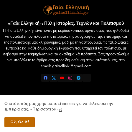
«Γαία Ελληνική»: Πύλη Ιστορίας, Τεχνών και Πολιτισμού
Η «Γαία Ελληνική» είναι ένας μη κερδοσκοπικός οργανισμός που φιλοδοξεί
να αναδείξει τον πλούτο της ιστορίας, της λαογραφίας, της επιστήμης και
της πολιτιστικής μας κληρονομιάς, μαζί με τη γαστρονομία, τις ταξιδιωτικές
εμπειρίες και κάθε δημιουργική έκφραση που υπηρετεί τον πολιτισμό, με
σεβασμό στην τεκμηρίωση και τα ακαδημαϊκά πρότυπα. Σας προσκαλούμε
να υποβάλετε τα άρθρα σας προς δημοσίευση στον ιστότοπό μας, στο
email: gaiaelliniki@gmail.com
Home
Επικοινωνία
Πολιτική Απορρήτου
Ο ιστότοπός μας χρησιμοποιεί cookies για να βελτιώσει την
εμπειρία σας.
«Περισσότερα»
Lamiatimes.gr
Domokosnews.gr
kallitheareport.gr
Ok, Go it!
Gaiaelliniki.gr - All Right Reserved Copyright © 2026