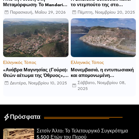
Μεταμόρφωση: Το Mandarin
το ντεμπούτο της στο
Oriental, Costa Navarino
Ηνωμένο Βασίλειο με το
Παρασκευή, Μαΐου 29, 2026
Πέμπτη, Νοεμβρίου 20, 2025
αποκαλύπτει μια νέα σεζόν
Luckham Park Hotel & Spa
βιωματικών εμπειριών
και ανακοινώνει άλλα έξι
ανοίγματα για το 2026 και
μετά
Ελληνικός Τόπος
Ελληνικός Τόπος
«Ανάβρα Μαγνησίας (Γούρα):
Μονεμβασιά, η εντυπωσιακή
Θεών αέτωμα της Όθρυος»,
και απομονωμένη
γράφει ο Δημήτρης Β.
οχυρωμένη πόλη που
Σάββατο, Νοεμβρίου 08,
Δευτέρα, Νοεμβρίου 10, 2025
Καρέλης
ιδρύθηκε από τους
2025
τελευταίους Σπαρτιάτες
Πρόσφατα
Σετσίν Άλτο: Το Τελετουργικό Συγκρότημα
5.500 Ετών του Περού