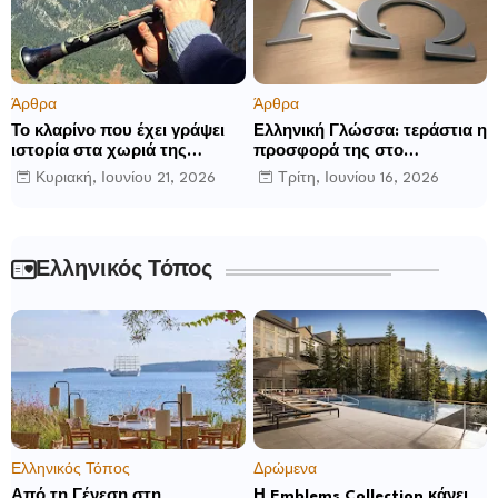
Άρθρα
Άρθρα
Το κλαρίνο που έχει γράψει
Ελληνική Γλώσσα: τεράστια η
ιστορία στα χωριά της
προσφορά της στο
Ρούμελης
παγκόσμιο γίγνεσθαι.
Κυριακή, Ιουνίου 21, 2026
Τρίτη, Ιουνίου 16, 2026
Ελληνικός Τόπος
Ελληνικός Τόπος
Δρώμενα
Από τη Γένεση στη
Η Emblems Collection κάνει