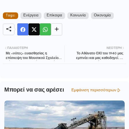
Tags:
Ενέργεια
Επίκαιρα
Κοινωνία
Οικονομία
ΠΑΛΑΙΌΤΕΡΗ
ΝΕΌΤΕΡΗ
Με «νότες» ευαισθησίας η
Το Αθάνατο ΟΧΙ του 1940 μας
επίσκεψη του Μουσικού Σχολείου
εμπνέει και μας καθοδηγεί. Οι
Πάτρας στο Μουσείο Ναζισμού, στο
Ήρωες πολεμούν ως Έλληνες.
Δίστομο
Μπορεί να σας αρέσει
Εμφάνιση περισσότερων