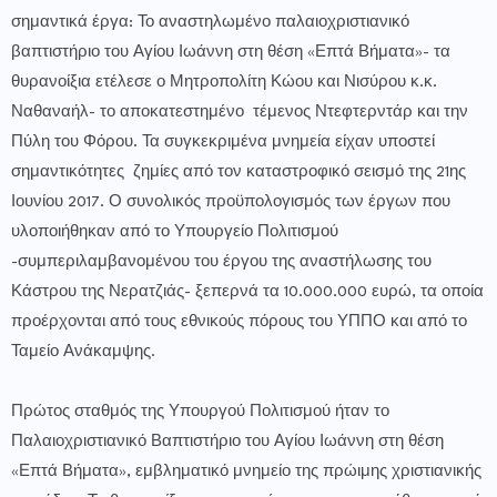
σημαντικά έργα: Το αναστηλωμένο παλαιοχριστιανικό
βαπτιστήριο του Αγίου Ιωάννη στη θέση «Επτά Βήματα»- τα
θυρανοίξια ετέλεσε ο Μητροπολίτη Κώου και Νισύρου κ.κ.
Ναθαναήλ- το αποκατεστημένο τέμενος Ντεφτερντάρ και την
Πύλη του Φόρου. Τα συγκεκριμένα μνημεία είχαν υποστεί
σημαντικότητες ζημίες από τον καταστροφικό σεισμό της 21ης
Ιουνίου 2017. Ο συνολικός προϋπολογισμός των έργων που
υλοποιήθηκαν από το Υπουργείο Πολιτισμού
-συμπεριλαμβανομένου του έργου της αναστήλωσης του
Κάστρου της Νερατζιάς- ξεπερνά τα 10.000.000 ευρώ, τα οποία
προέρχονται από τους εθνικούς πόρους του ΥΠΠΟ και από το
Ταμείο Ανάκαμψης.
Πρώτος σταθμός της Υπουργού Πολιτισμού ήταν το
Παλαιοχριστιανικό Βαπτιστήριο του Αγίου Ιωάννη στη θέση
«Επτά Βήματα», εμβληματικό μνημείο της πρώιμης χριστιανικής