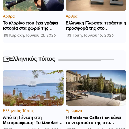
Άρθρα
Άρθρα
Το κλαρίνο που έχει γράψει
Ελληνική Γλώσσα: τεράστια η
ιστορία στα χωριά της
προσφορά της στο
Ρούμελης
παγκόσμιο γίγνεσθαι.
Κυριακή, Ιουνίου 21, 2026
Τρίτη, Ιουνίου 16, 2026
Ελληνικός Τόπος
Ελληνικός Τόπος
Δρώμενα
Από τη Γένεση στη
Η Emblems Collection κάνει
Μεταμόρφωση: Το Mandarin
το ντεμπούτο της στο
Oriental, Costa Navarino
Ηνωμένο Βασίλειο με το