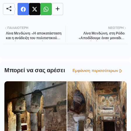
ΠΑΛΑΙΌΤΕΡΗ
ΝΕΌΤΕΡΗ
Λίνα Μενδώνη: «Η αποκατάσταση
Λίνα Μενδώνη, στη Ρόδο:
και η ανάδειξη του πολιτιστικού
«Αποδίδουμε έναν μοναδικό
αποθέματος των νησιών μας
αρχαιολογικό χώρο, αθέατο για 75
ενισχύει την άμυνα της πατρίδας
χρόνια!»
μας»
Μπορεί να σας αρέσει
Εμφάνιση περισσότερων