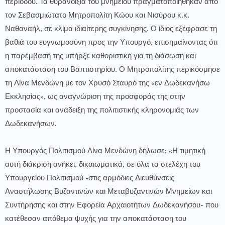
περιόδου. Τα θυρανοίξια του μνημείου πραγματοποιήθηκαν από
τον Σεβασμιώτατο Μητροπολίτη Κώου και Νισύρου κ.κ.
Ναθαναήλ, σε κλίμα ιδιαίτερης συγκίνησης. Ο ίδιος εξέφρασε τη
βαθιά του ευγνωμοσύνη προς την Υπουργό, επισημαίνοντας ότι
η παρέμβασή της υπήρξε καθοριστική για τη διάσωση και
αποκατάσταση του Βαπτιστηρίου. Ο Μητροπολίτης περικόσμησε
τη Λίνα Μενδώνη με τον Χρυσό Σταυρό της «εν Δωδεκανήσω
Εκκλησίας», ως αναγνώριση της προσφοράς της στην
προστασία και ανάδειξη της πολιτιστικής κληρονομιάς των
Δωδεκανήσων.
Η Υπουργός Πολιτισμού Λίνα Μενδώνη δήλωσε: «Η τιμητική
αυτή διάκριση ανήκει, δικαιωματικά, σε όλα τα στελέχη του
Υπουργείου Πολιτισμού -στις αρμόδιες Διευθύνσεις
Αναστήλωσης Βυζαντινών και Μεταβυζαντινών Μνημείων και
Συντήρησης και στην Εφορεία Αρχαιοτήτων Δωδεκανήσου- που
κατέθεσαν απόθεμα ψυχής για την αποκατάσταση του