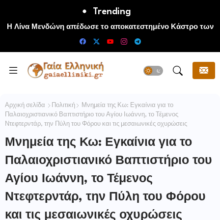
Trending
Ο συγγραφέας Μάκης Τσίτας στο βιβλιοπωλείο Αναγέννηση
Η Λίνα Μενδώνη απέδωσε το αποκατεστημένο Κάστρο των
Μογλενών, στην τοπική κοινωνία και στους επισκέπτες της
της Πάρου
Πέλλας
Αρχική σελίδα
Πολιτική
Μνημεία της Κω: Εγκαίνια για το
Παλαιοχριστιανικό Βαπτιστήριο του Αγίου Ιωάννη, το Τέμενος
Ντεφτερντάρ, την Πύλη του Φόρου και τις μεσαιωνικές οχυρώσεις
Μνημεία της Κω: Εγκαίνια για το
Παλαιοχριστιανικό Βαπτιστήριο του
Αγίου Ιωάννη, το Τέμενος
Ντεφτερντάρ, την Πύλη του Φόρου
και τις μεσαιωνικές οχυρώσεις