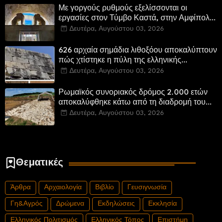
Με γοργούς ρυθμούς εξελίσσονται οι
εργασίες στον Τύμβο Καστά, στην Αμφίπολη.
Αποδίδονται μνημεία της πόλης
Δευτέρα, Αυγούστου 03, 2026
αποκατεστημένα και προσβάσιμα
626 αρχαία σημάδια λιθοξόου αποκαλύπτουν
πώς χτίστηκε η πύλη της ελληνικής
Πτολεμαΐδας στη Λιβύη
Δευτέρα, Αυγούστου 03, 2026
Ρωμαϊκός συνοριακός δρόμος 2.000 ετών
αποκαλύφθηκε κάτω από τη διαδρομή του
νέου αυτοκινητόδρομου Α8 της Γερμανίας
Δευτέρα, Αυγούστου 03, 2026
Θεματικές
Άρθρα
Αρχαιολογία
Βιβλίο
Γευσιγνωσία
Γη&Αγρός
Δρώμενα
Εκδηλώσεις
Εκκλησία
Ελληνικός Πολιτισμός
Ελληνικός Τόπος
Επιστήμη