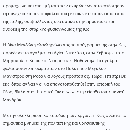
προμαχώνα και στα τμήματα των οχυρώσεων αποκατέστησαν
τη συνέχεια και την ασφάλεια του μεσαιωνικού αμυντικού ιστού
της πόλης, συμβάλλοντας ουσιαστικά στην προστασία και
ανάδειξη της ιστορικής φυσιογνωμίας της Κω.
Η Λίνα Μενδώνη ολοκληρώνοντας το πρόγραμμα της στην Κω,
παρέδωσε το άγαλμα του Αγίου Νικολάου, στον Σεβασμιώτατο
Μητροπολίτη Κώου και Νισύρου κ.κ. Ναθαναήλ. Το άγαλμα,
φυλασσόταν επί σειρά ετών στο Παλάτι του Μεγάλου
Μαγίστρου στη Ρόδο για λόγους προστασίας. Τωρα, επέστρεψε
εκεί όπου ανήκει για να επανατοποθετηθεί στην ιστορική του
θέση, δίπλα στην Ιπποτική Οικία Sans, στην είσοδο του λιμανιού
Μανδράκι.
Με την ολοκλήρωση και απόδοση των έργων, η Κως ανοκτά τα
σημαντικά μνημεία της πολιτιστικής και θρησκευτικής