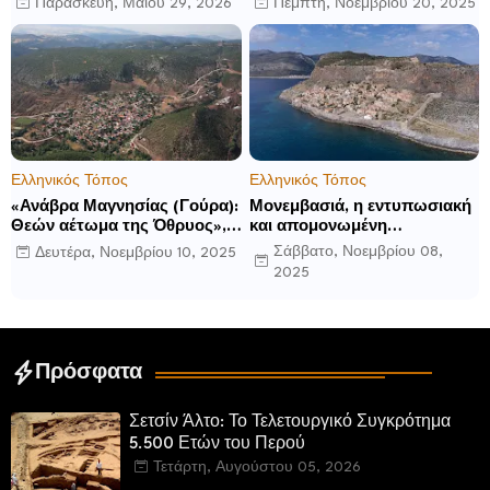
Παρασκευή, Μαΐου 29, 2026
Πέμπτη, Νοεμβρίου 20, 2025
αποκαλύπτει μια νέα σεζόν
Luckham Park Hotel & Spa
βιωματικών εμπειριών
και ανακοινώνει άλλα έξι
ανοίγματα για το 2026 και
μετά
Ελληνικός Τόπος
Ελληνικός Τόπος
«Ανάβρα Μαγνησίας (Γούρα):
Μονεμβασιά, η εντυπωσιακή
Θεών αέτωμα της Όθρυος»,
και απομονωμένη
γράφει ο Δημήτρης Β.
οχυρωμένη πόλη που
Σάββατο, Νοεμβρίου 08,
Δευτέρα, Νοεμβρίου 10, 2025
Καρέλης
ιδρύθηκε από τους
2025
τελευταίους Σπαρτιάτες
Πρόσφατα
Σετσίν Άλτο: Το Τελετουργικό Συγκρότημα
5.500 Ετών του Περού
Τετάρτη, Αυγούστου 05, 2026