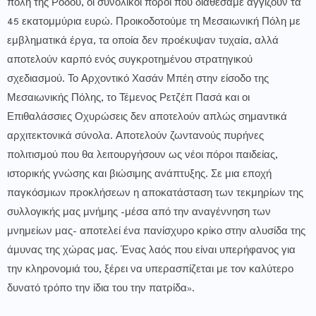
πόλη της Ρόδου, οι συνολικοί πόροι που διαθέσαμε αγγίζουν τα
45 εκατομμύρια ευρώ. Προικοδοτούμε τη Μεσαιωνική Πόλη με
εμβληματικά έργα, τα οποία δεν προέκυψαν τυχαία, αλλά
αποτελούν καρπό ενός συγκροτημένου στρατηγικού
σχεδιασμού. Το Αρχοντικό Χασάν Μπέη στην είσοδο της
Μεσαιωνικής Πόλης, το Τέμενος Ρετζέπ Πασά και οι
Επιθαλάσσιες Οχυρώσεις δεν αποτελούν απλώς σημαντικά
αρχιτεκτονικά σύνολα. Αποτελούν ζωντανούς πυρήνες
πολιτισμού που θα λειτουργήσουν ως νέοι πόροι παιδείας,
ιστορικής γνώσης και βιώσιμης ανάπτυξης. Σε μια εποχή
παγκόσμιων προκλήσεων η αποκατάσταση των τεκμηρίων της
συλλογικής μας μνήμης -μέσα από την αναγέννηση των
μνημείων μας- αποτελεί ένα πανίσχυρο κρίκο στην αλυσίδα της
άμυνας της χώρας μας. Ένας λαός που είναι υπερήφανος για
την κληρονομιά του, ξέρει να υπερασπίζεται με τον καλύτερο
δυνατό τρόπο την ίδια του την πατρίδα».