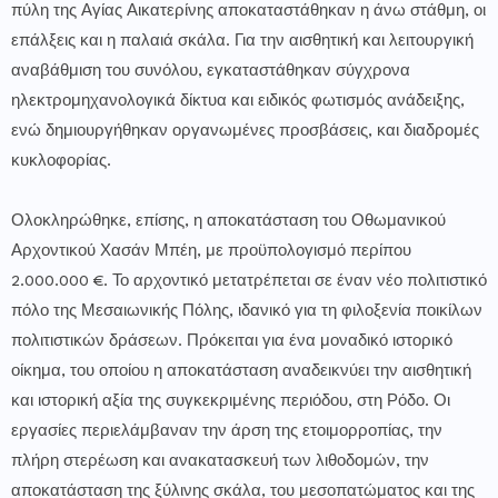
πύλη της Αγίας Αικατερίνης αποκαταστάθηκαν η άνω στάθμη, οι
επάλξεις και η παλαιά σκάλα. Για την αισθητική και λειτουργική
αναβάθμιση του συνόλου, εγκαταστάθηκαν σύγχρονα
ηλεκτρομηχανολογικά δίκτυα και ειδικός φωτισμός ανάδειξης,
ενώ δημιουργήθηκαν οργανωμένες προσβάσεις, και διαδρομές
κυκλοφορίας.
Ολοκληρώθηκε, επίσης, η αποκατάσταση του Οθωμανικού
Αρχοντικού Χασάν Μπέη, με προϋπολογισμό περίπου
2.000.000 €. Το αρχοντικό μετατρέπεται σε έναν νέο πολιτιστικό
πόλο της Μεσαιωνικής Πόλης, ιδανικό για τη φιλοξενία ποικίλων
πολιτιστικών δράσεων. Πρόκειται για ένα μοναδικό ιστορικό
οίκημα, του οποίου η αποκατάσταση αναδεικνύει την αισθητική
και ιστορική αξία της συγκεκριμένης περιόδου, στη Ρόδο. Οι
εργασίες περιελάμβαναν την άρση της ετοιμορροπίας, την
πλήρη στερέωση και ανακατασκευή των λιθοδομών, την
αποκατάσταση της ξύλινης σκάλα, του μεσοπατώματος και της