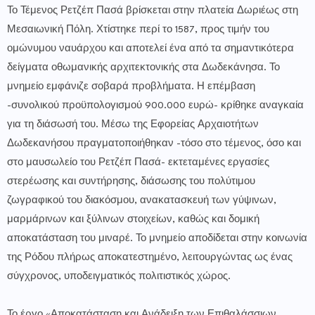
Το Τέμενος Ρετζέπ Πασά βρίσκεται στην πλατεία Δωριέως στη
Μεσαιωνική Πόλη. Χτίστηκε περί το 1587, προς τιμήν του
ομώνυμου ναυάρχου και αποτελεί ένα από τα σημαντικότερα
δείγματα οθωμανικής αρχιτεκτονικής στα Δωδεκάνησα. Το
μνημείο εμφάνιζε σοβαρά προβλήματα. Η επέμβαση
-συνολικού προϋπολογισμού 900.000 ευρώ- κρίθηκε αναγκαία
για τη διάσωσή του. Μέσω της Εφορείας Αρχαιοτήτων
Δωδεκανήσου πραγματοποιήθηκαν -τόσο στο τέμενος, όσο και
στο μαυσωλείο του Ρετζέπ Πασά- εκτεταμένες εργασίες
στερέωσης και συντήρησης, διάσωσης του πολύτιμου
ζωγραφικού του διακόσμου, ανακατασκευή των γύψινων,
μαρμάρινων και ξύλινων στοιχείων, καθώς και δομική
αποκατάσταση του μιναρέ. Το μνημείο αποδίδεται στην κοινωνία
της Ρόδου πλήρως αποκατεστημένο, λειτουργώντας ως ένας
σύγχρονος, υποδειγματικός πολιτιστικός χώρος.
Το έργο «Αποκατάσταση και Ανάδειξη των Επιθαλάσσιων