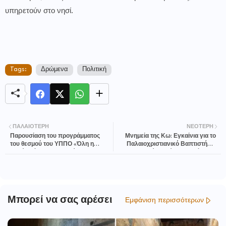
υπηρετούν στο νησί.
Tags:
Δρώμενα
Πολιτική
ΠΑΛΑΙΌΤΕΡΗ
ΝΕΌΤΕΡΗ
Παρουσίαση του προγράμματος
Μνημεία της Κω: Εγκαίνια για το
του θεσμού του ΥΠΠΟ «Όλη η
Παλαιοχριστιανικό Βαπτιστήριο
Ελλάδα ένας Πολιτισμός» 2026
του Αγίου Ιωάννη, το Τέμενος
Ντεφτερντάρ, την Πύλη του Φόρου
και τις μεσαιωνικές οχυρώσεις
Μπορεί να σας αρέσει
Εμφάνιση περισσότερων