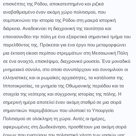
επισκέπτες της Ρόδου, αποκατεστημένο και ριζικά
αναβαθμισμένο έναν ακόμη χώρο πολιτισμού, που
συμπυκνώνει την ιστορία της Ρόδου στη μακρά ιστορική
διάρκεια. Αναδεικνύει τη διαχρονική της ταυτότητα και
επανασυνδέει την πόλη με ένα εξαιρετικά σημαντικό τμήμα του
παρελθόντος της. Πρόκειται για ένα έργο που μεταμορφώνει
μια έκταση είκοσι περίπου στρεμμάτων στη Μεσαιωνική Πόλη
σε ένα ανοιχτό, επισκέψιμο, διαχρονικό μουσείο. Ένα μοναδικό
μνημειακό σύνολο, στο οποίο συνυπάρχουν και συνομιλούν οι
ελληνιστικές και οι ρωμαϊκές αρχαιότητες, τα κατάλοιπα της
Ιπποτοκρατίας, τα μνημεία της Οθωμανικής περιόδου και τα
στοιχεία της νεότερης και σύγχρονης ιστορίας της πόλης. Η
σημερινή ημέρα αποτελεί έναν ακόμη σταθμό σε μια σειρά
σημαντικών παρεμβάσεων που υλοποιεί το Υπουργείο
Πολιτισμού σε ολόκληρη τη χώρα. Αυτές οι ημέρες,
αφιερωμένες στη Δωδεκάνησο, προσθέτουν μια ακόμη σειρά
έργων που ενισχύουν τον πολιτιστικό χάρτη των νησιών μας.