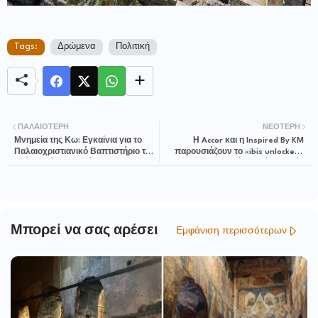
Tags:
Δρώμενα
Πολιτική
ΠΑΛΑΙΌΤΕΡΗ
ΝΕΌΤΕΡΗ
Μνημεία της Κω: Εγκαίνια για το
Η Accor και η Inspired By KM
Παλαιοχριστιανικό Βαπτιστήριο του
παρουσιάζουν το «ibis unlocked»
Αγίου Ιωάννη, το Τέμενος
για τη στήριξη νέων εκτός
Ντεφτερντάρ, την Πύλη του Φόρου
εκπαίδευσης, απασχόλησης ή
και τις μεσαιωνικές οχυρώσεις
κατάρτισης
Μπορεί να σας αρέσει
Εμφάνιση περισσότερων