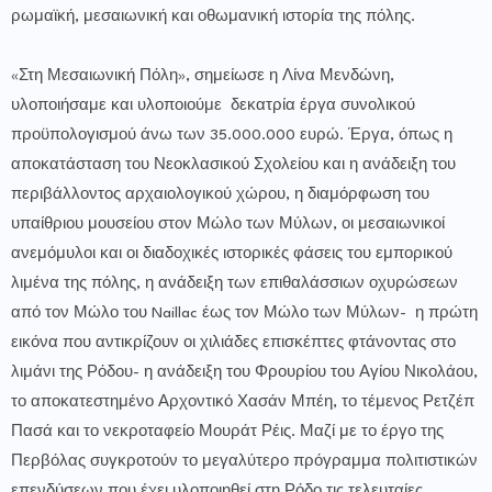
ρωμαϊκή, μεσαιωνική και οθωμανική ιστορία της πόλης.
«Στη Μεσαιωνική Πόλη», σημείωσε η Λίνα Μενδώνη,
υλοποιήσαμε και υλοποιούμε δεκατρία έργα συνολικού
προϋπολογισμού άνω των 35.000.000 ευρώ. Έργα, όπως η
αποκατάσταση του Νεοκλασικού Σχολείου και η ανάδειξη του
περιβάλλοντος αρχαιολογικού χώρου, η διαμόρφωση του
υπαίθριου μουσείου στον Μώλο των Μύλων, οι μεσαιωνικοί
ανεμόμυλοι και οι διαδοχικές ιστορικές φάσεις του εμπορικού
λιμένα της πόλης, η ανάδειξη των επιθαλάσσιων οχυρώσεων
από τον Μώλο του Naillac έως τον Μώλο των Μύλων- η πρώτη
εικόνα που αντικρίζουν οι χιλιάδες επισκέπτες φτάνοντας στο
λιμάνι της Ρόδου- η ανάδειξη του Φρουρίου του Αγίου Νικολάου,
το αποκατεστημένο Αρχοντικό Χασάν Μπέη, το τέμενος Ρετζέπ
Πασά και το νεκροταφείο Μουράτ Ρέις. Μαζί με το έργο της
Περβόλας συγκροτούν το μεγαλύτερο πρόγραμμα πολιτιστικών
επενδύσεων που έχει υλοποιηθεί στη Ρόδο τις τελευταίες