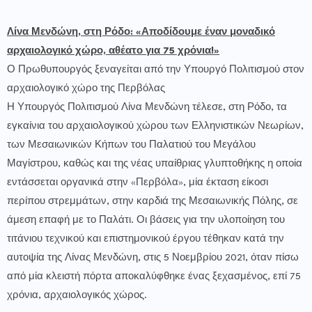
Λίνα Μενδώνη, στη Ρόδο: «Αποδίδουμε έναν μοναδικό
αρχαιολογικό χώρο, αθέατο για 75 χρόνια!»
Ο Πρωθυπουργός ξεναγείται από την Υπουργό Πολιτισμού στον
αρχαιολογικό χώρο της Περβόλας
Η Υπουργός Πολιτισμού Λίνα Μενδώνη τέλεσε, στη Ρόδο, τα
εγκαίνια του αρχαιολογικού χώρου των Ελληνιστικών Νεωρίων,
των Μεσαιωνικών Κήπων του Παλατιού του Μεγάλου
Μαγίστρου, καθώς και της νέας υπαίθριας γλυπτοθήκης η οποία
εντάσσεται οργανικά στην «Περβόλα», μία έκταση είκοσι
περίπου στρεμμάτων, στην καρδιά της Μεσαιωνικής Πόλης, σε
άμεση επαφή με το Παλάτι. Οι βάσεις για την υλοποίηση του
τιτάνιου τεχνικού και επιστημονικού έργου τέθηκαν κατά την
αυτοψία της Λίνας Μενδώνη, στις 5 Νοεμβρίου 2021, όταν πίσω
από μία κλειστή πόρτα αποκαλύφθηκε ένας ξεχασμένος, επί 75
χρόνια, αρχαιολογικός χώρος.