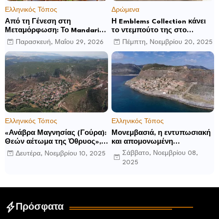
Ελληνικός Τόπος
Δρώμενα
Από τη Γένεση στη
Η Emblems Collection κάνει
Μεταμόρφωση: Το Mandarin
το ντεμπούτο της στο
Oriental, Costa Navarino
Ηνωμένο Βασίλειο με το
Παρασκευή, Μαΐου 29, 2026
Πέμπτη, Νοεμβρίου 20, 2025
αποκαλύπτει μια νέα σεζόν
Luckham Park Hotel & Spa
βιωματικών εμπειριών
και ανακοινώνει άλλα έξι
ανοίγματα για το 2026 και
μετά
Ελληνικός Τόπος
Ελληνικός Τόπος
«Ανάβρα Μαγνησίας (Γούρα):
Μονεμβασιά, η εντυπωσιακή
Θεών αέτωμα της Όθρυος»,
και απομονωμένη
γράφει ο Δημήτρης Β.
οχυρωμένη πόλη που
Σάββατο, Νοεμβρίου 08,
Δευτέρα, Νοεμβρίου 10, 2025
Καρέλης
ιδρύθηκε από τους
2025
τελευταίους Σπαρτιάτες
Πρόσφατα