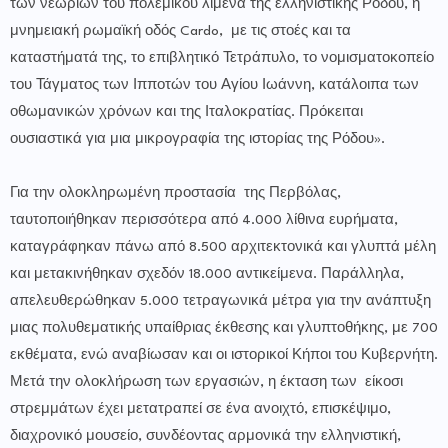
των νεωρίων του πολεμικού λιμένα της ελληνιστικής Ρόδου, η
μνημειακή ρωμαϊκή οδός Cardo, με τις στοές και τα
καταστήματά της, το επιβλητικό Τετράπυλο, το νομισματοκοπείο
του Τάγματος των Ιπποτών του Αγίου Ιωάννη, κατάλοιπα των
οθωμανικών χρόνων και της Ιταλοκρατίας. Πρόκειται
ουσιαστικά για μια μικρογραφία της ιστορίας της Ρόδου».
Για την ολοκληρωμένη προστασία της Περβόλας,
ταυτοποιήθηκαν περισσότερα από 4.000 λίθινα ευρήματα,
καταγράφηκαν πάνω από 8.500 αρχιτεκτονικά και γλυπτά μέλη
και μετακινήθηκαν σχεδόν 18.000 αντικείμενα. Παράλληλα,
απελευθερώθηκαν 5.000 τετραγωνικά μέτρα για την ανάπτυξη
μιας πολυθεματικής υπαίθριας έκθεσης και γλυπτοθήκης, με 700
εκθέματα, ενώ αναβίωσαν και οι ιστορικοί Κήποι του Κυβερνήτη.
Μετά την ολοκλήρωση των εργασιών, η έκταση των είκοσι
στρεμμάτων έχει μετατραπεί σε ένα ανοιχτό, επισκέψιμο,
διαχρονικό μουσείο, συνδέοντας αρμονικά την ελληνιστική,