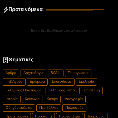
Προτεινόμενα
Error:
Δεν βρέθηκαν αποτελέσματα
Θεματικές
Άρθρα
Αρχαιολογία
Βιβλίο
Γευσιγνωσία
Γη&Αγρός
Δρώμενα
Εκδηλώσεις
Εκκλησία
Ελληνικός Πολιτισμός
Ελληνικός Τόπος
Επιστήμη
Ιστορία
Κοινωνία
Κυνήγι
Λαογραφία
Οδηγός ευζωίας
Περιβάλλον
Πολιτισμός
Προτεινόμενα
Πρόσωπα
Πρώτο Θέμα
Τουρισμός