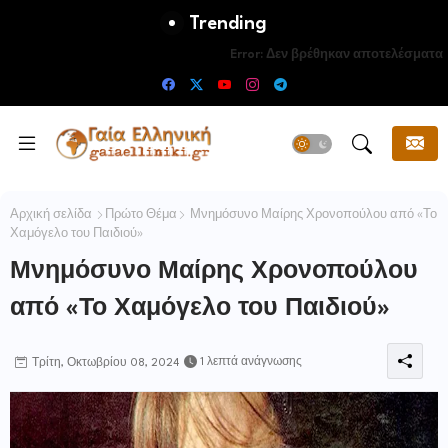
Trending
Error:
Δεν βρέθηκαν αποτελέσματα
Αρχική σελίδα
Πρώτο Θέμα
Μνημόσυνο Μαίρης Χρονοπούλου από «Το
Χαμόγελο του Παιδιού»
Μνημόσυνο Μαίρης Χρονοπούλου
από «Το Χαμόγελο του Παιδιού»
1 λεπτά ανάγνωσης
Τρίτη, Οκτωβρίου 08, 2024