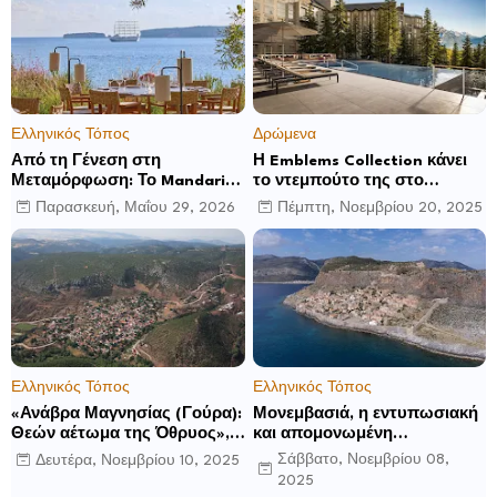
Ελληνικός Τόπος
Δρώμενα
Από τη Γένεση στη
Η Emblems Collection κάνει
Μεταμόρφωση: Το Mandarin
το ντεμπούτο της στο
Oriental, Costa Navarino
Ηνωμένο Βασίλειο με το
Παρασκευή, Μαΐου 29, 2026
Πέμπτη, Νοεμβρίου 20, 2025
αποκαλύπτει μια νέα σεζόν
Luckham Park Hotel & Spa
βιωματικών εμπειριών
και ανακοινώνει άλλα έξι
ανοίγματα για το 2026 και
μετά
Ελληνικός Τόπος
Ελληνικός Τόπος
«Ανάβρα Μαγνησίας (Γούρα):
Μονεμβασιά, η εντυπωσιακή
Θεών αέτωμα της Όθρυος»,
και απομονωμένη
γράφει ο Δημήτρης Β.
οχυρωμένη πόλη που
Σάββατο, Νοεμβρίου 08,
Δευτέρα, Νοεμβρίου 10, 2025
Καρέλης
ιδρύθηκε από τους
2025
τελευταίους Σπαρτιάτες