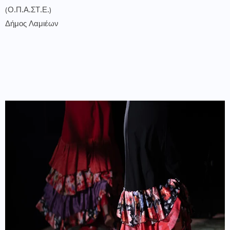
(Ο.Π.Α.ΣΤ.Ε.)
Δήμος Λαμιέων