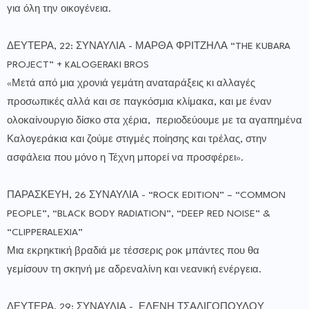
για όλη την οικογένεια.
ΔΕΥΤΕΡΑ, 22: ΣΥΝΑΥΛΙΑ - ΜΑΡΘΑ ΦΡΙΤΖΗΛΑ “THE KUBARA
PROJECT” + KALOGERAKI BROS
«Μετά από μια χρονιά γεμάτη αναταράξεις κι αλλαγές
προσωπικές αλλά και σε παγκόσμια κλίμακα, και με έναν
ολοκαίνουργιο δίσκο στα χέρια, περιοδεύουμε με τα αγαπημένα
Καλογεράκια και ζούμε στιγμές ποίησης και τρέλας, στην
ασφάλεια που μόνο η Τέχνη μπορεί να προσφέρει».
ΠΑΡΑΣΚΕΥΗ, 26 ΣΥΝΑΥΛΙΑ - “ROCK EDITION” – “COMMON
PEOPLE”, “BLACK BODY RADIATION”, “DEEP RED NOISE” &
“CLIPPERALEXIA”
Μια εκρηκτική βραδιά με τέσσερις ροκ μπάντες που θα
γεμίσουν τη σκηνή με αδρεναλίνη και νεανική ενέργεια.
ΔΕΥΤΕΡΑ, 29: ΣΥΝΑΥΛΙΑ - ΕΛΕΝΗ ΤΣΑΛΙΓΟΠΟΥΛΟΥ