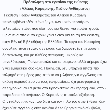
Πρόσκληση στα εγκαίνια της έκθεσης
«Αλέκος Κυραρίνης. Πεδίον Ανθίσματος»
Η έκθεση Πεδίον Ανθίσματος του Αλέκου Κυραρίνη
περιλαμβάνει εξήντα ένα έργα, των τριών τεσσάρων
τελευταίων ετών, που όλα τους εκτίθενται για πρώτη φορά.
Ορισμένα από αυτά έχουν γίνει ειδικά για τούτη την έκθεση,
στην Εθνική Βιβλιοθήκη της Ελλάδος. Το έργο του Κυραρίνη
συνολικά είναι γεμάτο αγγέλους και δαίμονες (με τη μορφή
δρακόντων), και με πλήθος σταυρούς, μικρούς και
μεγαλύτερους. Φαίνεται απλό και τετριμμένο, αλλά σήμερα έχει
γίνει εξαιρετικά δύσκολο. Πράγματι, δεν υπάρχει τίποτε πιο
τολμηρό στις μέρες μας από το να μιλήσεις για αγγέλους και
ακόμη περισσότερο να τους ζωγραφίσεις, όχι μεταφορικά ή
αλληγορικά, αλλά μέσα στα θρησκευτικά συμφραζόμενα, όπου
παραδοσιακά ανήκουν. Ο Κυραρίνης αποτελεί εξαίρεση.
Ο μεγάλος πίνακας που δίνει και τον τίτλο του στην έκθεση δεν
έχει ούτε αγγέλους ούτε κανένα άλλο θρησκευτικό σύμβολο,