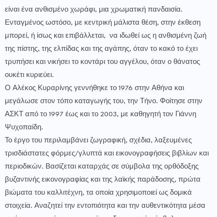
είναι ένα ανθισμένο χωράφι, μια χρωματική πανδαισία.
Ενταγμένος ωστόσο, με κεντρική μάλιστα θέση, στην έκθεση
μπορεί, ή ίσως και επιβάλλεται, να ιδωθεί ως η ανθισμένη ζωή
της πίστης, της ελπίδας και της αγάπης, όταν το κακό το έχει
τρυπήσει και νικήσει το κοντάρι του αγγέλου, όταν ο θάνατος
ουκέτι κυριεύει.
Ο Αλέκος Κυραρίνης γεννήθηκε το 1976 στην Αθήνα και
μεγάλωσε στον τόπο καταγωγής του, την Τήνο. Φοίτησε στην
ΑΣΚΤ από το 1997 έως και το 2003, με καθηγητή τον Γιάννη
Ψυχοπαίδη.
Το έργο του περιλαμβάνει ζωγραφική, σχέδια, λαξευμένες
τρισδιάστατες φόρμες/γλυπτά και εικονογραφήσεις βιβλίων και
περιοδικών. Βασίζεται καταρχάς σε σύμβολα της ορθόδοξης
βυζαντινής εικονογραφίας και της λαϊκής παράδοσης, πρώτα
βιώματα του καλλιτέχνη, τα οποία χρησιμοποιεί ως δομικά
στοιχεία. Αναζητεί την εντοπιότητα και την αυθεντικότητα μέσα