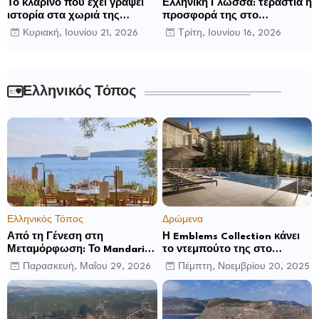
Το κλαρίνο που έχει γράψει
Ελληνική Γλώσσα: τεράστια η
ιστορία στα χωριά της
προσφορά της στο
Ρούμελης
παγκόσμιο γίγνεσθαι.
Κυριακή, Ιουνίου 21, 2026
Τρίτη, Ιουνίου 16, 2026
Ελληνικός Τόπος
Ελληνικός Τόπος
Δρώμενα
Από τη Γένεση στη
Η Emblems Collection κάνει
Μεταμόρφωση: Το Mandarin
το ντεμπούτο της στο
Oriental, Costa Navarino
Ηνωμένο Βασίλειο με το
Παρασκευή, Μαΐου 29, 2026
Πέμπτη, Νοεμβρίου 20, 2025
αποκαλύπτει μια νέα σεζόν
Luckham Park Hotel & Spa
βιωματικών εμπειριών
και ανακοινώνει άλλα έξι
ανοίγματα για το 2026 και
μετά