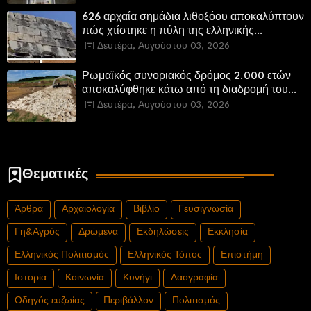
αποκατεστημένα και προσβάσιμα
626 αρχαία σημάδια λιθοξόου αποκαλύπτουν
πώς χτίστηκε η πύλη της ελληνικής
Πτολεμαΐδας στη Λιβύη
Δευτέρα, Αυγούστου 03, 2026
Ρωμαϊκός συνοριακός δρόμος 2.000 ετών
αποκαλύφθηκε κάτω από τη διαδρομή του
νέου αυτοκινητόδρομου Α8 της Γερμανίας
Δευτέρα, Αυγούστου 03, 2026
Θεματικές
Άρθρα
Αρχαιολογία
Βιβλίο
Γευσιγνωσία
Γη&Αγρός
Δρώμενα
Εκδηλώσεις
Εκκλησία
Ελληνικός Πολιτισμός
Ελληνικός Τόπος
Επιστήμη
Ιστορία
Κοινωνία
Κυνήγι
Λαογραφία
Οδηγός ευζωίας
Περιβάλλον
Πολιτισμός