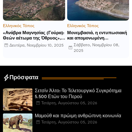
Ελληνικός Τόπος
Ελληνικός Τόπος
«Ανάβρα Μαγνησίας (Γούρα):
Μονεμβασιά, η εντυπωσιακή
Θεών αέτωμα της Όθρυος»,
και απομονωμένη
γράφει ο Δημήτρης Β.
οχυρωμένη πόλη που
Σάββατο, Νοεμβρίου 08,
Δευτέρα, Νοεμβρίου 10, 2025
Καρέλης
ιδρύθηκε από τους
2025
τελευταίους Σπαρτιάτες
Πρόσφατα
Σετσίν Άλτο: Το Τελετουργικό Συγκρότημα
5.500 Ετών του Περού
Τετάρτη, Αυγούστου 05, 2026
Μαμούθ και πρώιμη ανθρώπινη κοινωνία
Τετάρτη, Αυγούστου 05, 2026