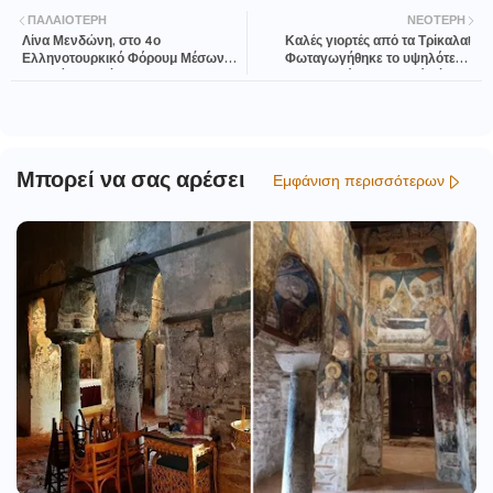
ΠΑΛΑΙΌΤΕΡΗ
ΝΕΌΤΕΡΗ
Λίνα Μενδώνη, στο 4ο
Καλές γιορτές από τα Τρίκαλα!
Ελληνοτουρκικό Φόρουμ Μέσων
Φωταγωγήθηκε το υψηλότερο
Μαζικής Ενημέρωσης και
χριστουγεννιάτικο φυσικό δέντρο
Ακαδημαϊκών: «Ο πολιτισμός δεν
της χώρας
είναι ένα παιχνίδι μηδενικού
αθροίσματος»
Μπορεί να σας αρέσει
Εμφάνιση περισσότερων