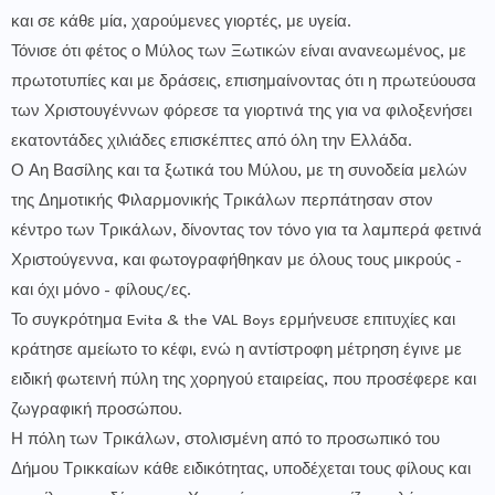
και σε κάθε μία, χαρούμενες γιορτές, με υγεία.
Τόνισε ότι φέτος ο Μύλος των Ξωτικών είναι ανανεωμένος, με
πρωτοτυπίες και με δράσεις, επισημαίνοντας ότι η πρωτεύουσα
των Χριστουγέννων φόρεσε τα γιορτινά της για να φιλοξενήσει
εκατοντάδες χιλιάδες επισκέπτες από όλη την Ελλάδα.
Ο Αη Βασίλης και τα ξωτικά του Μύλου, με τη συνοδεία μελών
της Δημοτικής Φιλαρμονικής Τρικάλων περπάτησαν στον
κέντρο των Τρικάλων, δίνοντας τον τόνο για τα λαμπερά φετινά
Χριστούγεννα, και φωτογραφήθηκαν με όλους τους μικρούς -
και όχι μόνο - φίλους/ες.
Το συγκρότημα Evita & the VAL Boys ερμήνευσε επιτυχίες και
κράτησε αμείωτο το κέφι, ενώ η αντίστροφη μέτρηση έγινε με
ειδική φωτεινή πύλη της χορηγού εταιρείας, που προσέφερε και
ζωγραφική προσώπου.
Η πόλη των Τρικάλων, στολισμένη από το προσωπικό του
Δήμου Τρικκαίων κάθε ειδικότητας, υποδέχεται τους φίλους και