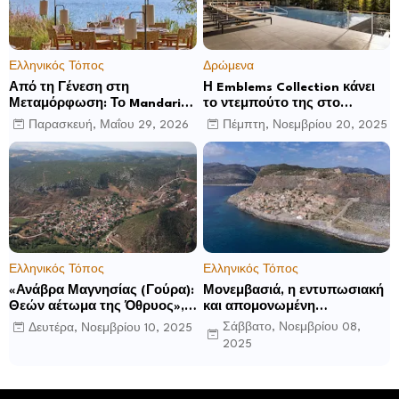
Ελληνικός Τόπος
Δρώμενα
Από τη Γένεση στη
Η Emblems Collection κάνει
Μεταμόρφωση: Το Mandarin
το ντεμπούτο της στο
Oriental, Costa Navarino
Ηνωμένο Βασίλειο με το
Παρασκευή, Μαΐου 29, 2026
Πέμπτη, Νοεμβρίου 20, 2025
αποκαλύπτει μια νέα σεζόν
Luckham Park Hotel & Spa
βιωματικών εμπειριών
και ανακοινώνει άλλα έξι
ανοίγματα για το 2026 και
μετά
Ελληνικός Τόπος
Ελληνικός Τόπος
«Ανάβρα Μαγνησίας (Γούρα):
Μονεμβασιά, η εντυπωσιακή
Θεών αέτωμα της Όθρυος»,
και απομονωμένη
γράφει ο Δημήτρης Β.
οχυρωμένη πόλη που
Σάββατο, Νοεμβρίου 08,
Δευτέρα, Νοεμβρίου 10, 2025
Καρέλης
ιδρύθηκε από τους
2025
τελευταίους Σπαρτιάτες