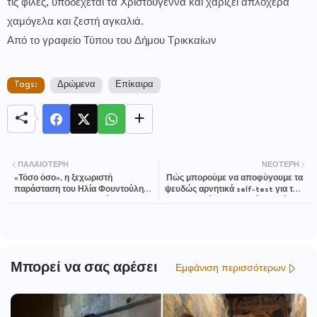
τις φίλες, υποδέχεται τα Χριστούγεννα και χαρίζει απλόχερα
χαμόγελα και ζεστή αγκαλιά.
Από το γραφείο Τύπου του Δήμου Τρικκαίων
Tags:
Δρώμενα
Επίκαιρα
ΠΑΛΑΙΌΤΕΡΗ
ΝΕΌΤΕΡΗ
«Τόσο όσο», η ξεχωριστή
Πώς μπορούμε να αποφύγουμε τα
παράσταση του Ηλία Φουντούλη
ψευδώς αρνητικά self-test για τον
και του Άγγελου Σπηλιόπουλου
καρκίνο του παχέος εντέρου;
στη Λαμία
Μπορεί να σας αρέσει
Εμφάνιση περισσότερων