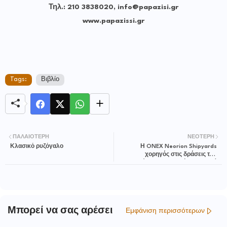
Τηλ.: 210 3838020, info@papazisi.gr
www.papazissi.gr
Tags:
Βιβλίο
ΠΑΛΑΙΌΤΕΡΗ
ΝΕΌΤΕΡΗ
Κλασικό ρυζόγαλο
Η ONEX Neorion Shipyards
χορηγός στις δράσεις του
Υπουργείου Αθλητισμού, προς τιμή
του Δημητρίου Βικέλα
Μπορεί να σας αρέσει
Εμφάνιση περισσότερων