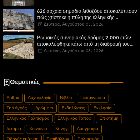
αποκατεστημένα και προσβάσιμα
626 αρχαία σημάδια λιθοξόου αποκαλύπτουν
πώς χτίστηκε η πύλη της ελληνικής
Πτολεμαΐδας στη Λιβύη
Δευτέρα, Αυγούστου 03, 2026
Ρωμαϊκός συνοριακός δρόμος 2.000 ετών
αποκαλύφθηκε κάτω από τη διαδρομή του
νέου αυτοκινητόδρομου Α8 της Γερμανίας
Δευτέρα, Αυγούστου 03, 2026
Θεματικές
Άρθρα
Αρχαιολογία
Βιβλίο
Γευσιγνωσία
Γη&Αγρός
Δρώμενα
Εκδηλώσεις
Εκκλησία
Ελληνικός Πολιτισμός
Ελληνικός Τόπος
Επιστήμη
Ιστορία
Κοινωνία
Κυνήγι
Λαογραφία
Οδηγός ευζωίας
Περιβάλλον
Πολιτισμός