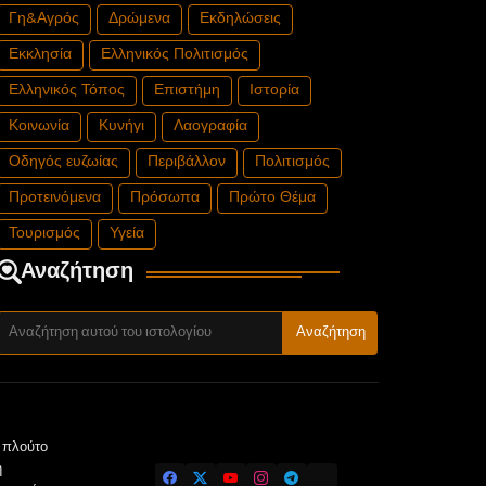
Γη&Αγρός
Δρώμενα
Εκδηλώσεις
Εκκλησία
Ελληνικός Πολιτισμός
Ελληνικός Τόπος
Επιστήμη
Ιστορία
Κοινωνία
Κυνήγι
Λαογραφία
Οδηγός ευζωίας
Περιβάλλον
Πολιτισμός
Προτεινόμενα
Πρόσωπα
Πρώτο Θέμα
Τουρισμός
Υγεία
Αναζήτηση
ν πλούτο
η