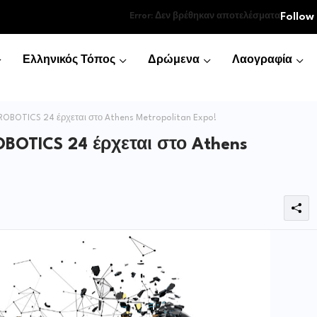
Follow
Error:
Δεν βρέθηκαν αποτελέσματα
Ελληνικός Τόπος
Δρώμενα
Λαογραφία
BOTICS 24 έρχεται στο Athens Metropolitan Expo!
OTICS 24 έρχεται στο Athens