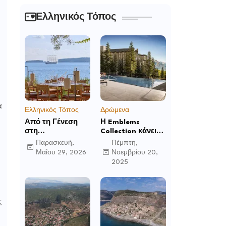
Ελληνικός Τόπος
α
Ελληνικός Τόπος
Δρώμενα
Από τη Γένεση
Η Emblems
στη
Collection κάνει
Μεταμόρφωση:
το ντεμπούτο της
Παρασκευή,
Πέμπτη,
Το Mandarin
στο Ηνωμένο
Μαΐου 29, 2026
Νοεμβρίου 20,
Oriental, Costa
Βασίλειο με το
2025
Navarino
Luckham Park
αποκαλύπτει μια
Hotel & Spa και
νέα σεζόν
ανακοινώνει άλλα
βιωματικών
έξι ανοίγματα για
ς
εμπειριών
το 2026 και μετά