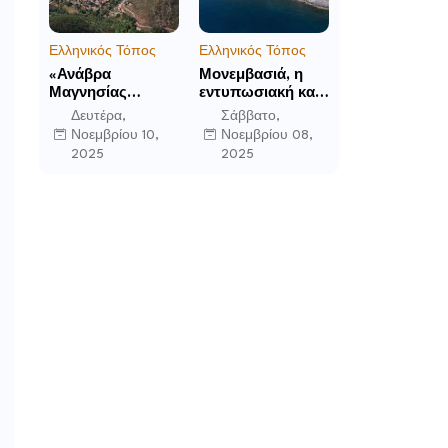
Ελληνικός Τόπος
Ελληνικός Τόπος
«Ανάβρα
Μονεμβασιά, η
Μαγνησίας
εντυπωσιακή και
(Γούρα): Θεών
απομονωμένη
Δευτέρα,
Σάββατο,
αέτωμα της
οχυρωμένη πόλη
Νοεμβρίου 10,
Νοεμβρίου 08,
Όθρυος», γράφει
που ιδρύθηκε από
2025
2025
ο Δημήτρης Β.
τους τελευταίους
Καρέλης
Σπαρτιάτες