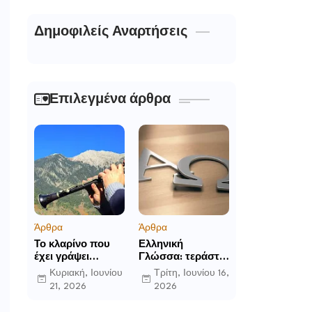
Δημοφιλείς Αναρτήσεις
Επιλεγμένα άρθρα
Άρθρα
Άρθρα
Το κλαρίνο που
Ελληνική
έχει γράψει
Γλώσσα: τεράστια
ιστορία στα χωριά
η προσφορά της
Κυριακή, Ιουνίου
Τρίτη, Ιουνίου 16,
της Ρούμελης
στο παγκόσμιο
21, 2026
2026
γίγνεσθαι.