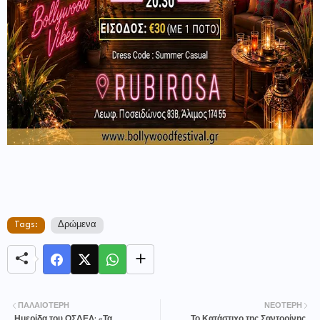
Tags:
Δρώμενα
ΠΑΛΑΙΌΤΕΡΗ
ΝΕΌΤΕΡΗ
Ημερίδα του ΟΣΔΕΛ: «Τα
Το Κατάστιχο της Σαντορίνης