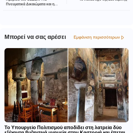
Πνευματικά Δικαιώματα και η
διαχείρισή τους στην εποχή της
Τεχνητής Νοημοσύνης στον χώρο
του Βιβλίου και του Τύπου»
Μπορεί να σας αρέσει
Εμφάνιση περισσότερων
Το Υπουργείο Πολιτισμού αποδίδει στη λατρεία δύο