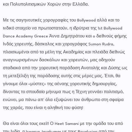
και Πολυπολιτισμικών Χορών στην Ελλάδα.
Με τις σαγηνευτικές χορογραφίες του Bollywood αλλά και το
ινδικό στοιχείο να πρωτοστατούν, η ιδρύτρια της 1st Bollywood
Dance Academy Greece Άννα Δημητράτου και o διεθνούς φήμης
Ινδός χορευτής, δάσκαλος και χορογράφος Sumon Rudra,
πλαισιωμένοι από τα μέλη της Ακαδημίας και πλειάδα διεθνώς
αναγνωρισμένων δασκάλων και χορευτών, μας οδηγούν
σταδιακά από την χορευτική παράδοση Ανατολής και Δύσης ως
τη μετεξέλιξη της παράδοσης αυτής στις μέρες μας. Έτσι, θα
γίνουμε όλοι «μύστες» της αέναης χορευτικής δημιουργίας,
δίνοντας το σπουδαίο μήνυμα πως η Τέχνη γεννάει πολιτισμό,
ενώνει, μα πάνω απ' όλα εξυψώνει τον άνθρωπο στη σφαίρα
της χαράς, που είναι η αληθινή του φύση!
Θα είναι όλοι τους εκεί!! Ο Heet Samani με την ομάδα του από
την Ινδία, η Iswarya Jayakumar με τους Royalusion από την