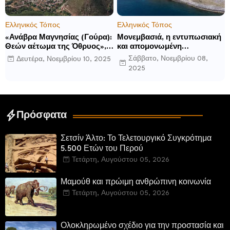
Ελληνικός Τόπος
Ελληνικός Τόπος
«Ανάβρα Μαγνησίας (Γούρα):
Μονεμβασιά, η εντυπωσιακή
Θεών αέτωμα της Όθρυος»,
και απομονωμένη
γράφει ο Δημήτρης Β.
οχυρωμένη πόλη που
Σάββατο, Νοεμβρίου 08,
Δευτέρα, Νοεμβρίου 10, 2025
Καρέλης
ιδρύθηκε από τους
2025
τελευταίους Σπαρτιάτες
Πρόσφατα
Σετσίν Άλτο: Το Τελετουργικό Συγκρότημα
5.500 Ετών του Περού
Τετάρτη, Αυγούστου 05, 2026
Μαμούθ και πρώιμη ανθρώπινη κοινωνία
Τετάρτη, Αυγούστου 05, 2026
Ολοκληρωμένο σχέδιο για την προστασία και