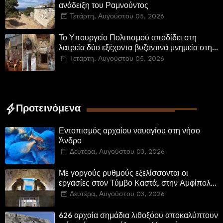
ανάδειξη του Ραμνούντος
Τετάρτη, Αυγούστου 05, 2026
Το Υπουργείο Πολιτισμού αποδίδει στη
λατρεία δύο εξέχοντα βυζαντινά μνημεία στην
Καστοριά και έπεται το αποκαταστημένο
Τετάρτη, Αυγούστου 05, 2026
τέμενος Κουρσούμ
Προτεινόμενα
Εντοπισμός αρχαίου ναυαγίου στη νήσο
Άνδρο
Δευτέρα, Αυγούστου 03, 2026
Με γοργούς ρυθμούς εξελίσσονται οι
εργασίες στον Τύμβο Καστά, στην Αμφίπολη.
Αποδίδονται μνημεία της πόλης
Δευτέρα, Αυγούστου 03, 2026
αποκατεστημένα και προσβάσιμα
626 αρχαία σημάδια λιθοξόου αποκαλύπτουν