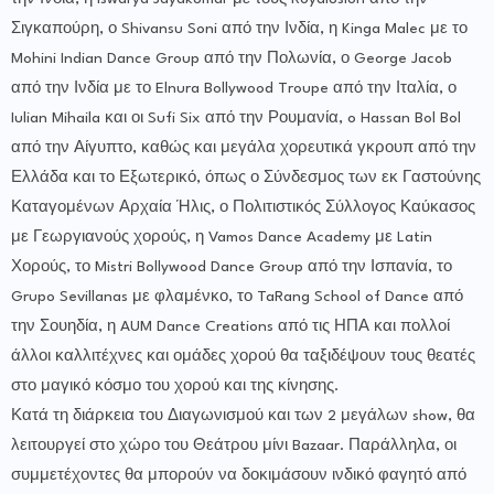
Σιγκαπούρη, ο Shivansu Soni από την Ινδία, η Kinga Malec με το
Mohini Indian Dance Group από την Πολωνία, ο George Jacob
από την Ινδία με το Elnura Bollywood Troupe από την Ιταλία, ο
Iulian Mihaila και οι Sufi Six από την Ρουμανία, o Hassan Bol Bol
από την Αίγυπτο, καθώς και μεγάλα χορευτικά γκρουπ από την
Ελλάδα και το Εξωτερικό, όπως ο Σύνδεσμος των εκ Γαστούνης
Καταγομένων Αρχαία Ήλις, ο Πολιτιστικός Σύλλογος Καύκασος
με Γεωργιανούς χορούς, η Vamos Dance Academy με Latin
Χορούς, το Mistri Bollywood Dance Group από την Ισπανία, το
Grupo Sevillanas με φλαμένκο, το TaRang School of Dance από
την Σουηδία, η AUM Dance Creations από τις ΗΠΑ και πολλοί
άλλοι καλλιτέχνες και ομάδες χορού θα ταξιδέψουν τους θεατές
στο μαγικό κόσμο του χορού και της κίνησης.
Κατά τη διάρκεια του Διαγωνισμού και των 2 μεγάλων show, θα
λειτουργεί στο χώρο του Θεάτρου μίνι Bazaar. Παράλληλα, οι
συμμετέχοντες θα μπορούν να δοκιμάσουν ινδικό φαγητό από