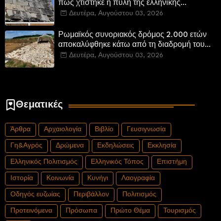
πώς χτίστηκε η πύλη της ελληνικής
Πτολεμαΐδας στη Λιβύη
Δευτέρα, Αυγούστου 03, 2026
Ρωμαϊκός συνοριακός δρόμος 2.000 ετών
αποκαλύφθηκε κάτω από τη διαδρομή του
νέου αυτοκινητόδρομου Α8 της Γερμανίας
Δευτέρα, Αυγούστου 03, 2026
Θεματικές
Άρθρα
Αρχαιολογία
Βιβλίο
Γευσιγνωσία
Γη&Αγρός
Δρώμενα
Εκδηλώσεις
Εκκλησία
Ελληνικός Πολιτισμός
Ελληνικός Τόπος
Επιστήμη
Ιστορία
Κοινωνία
Κυνήγι
Λαογραφία
Οδηγός ευζωίας
Περιβάλλον
Πολιτισμός
Προτεινόμενα
Πρόσωπα
Πρώτο Θέμα
Τουρισμός