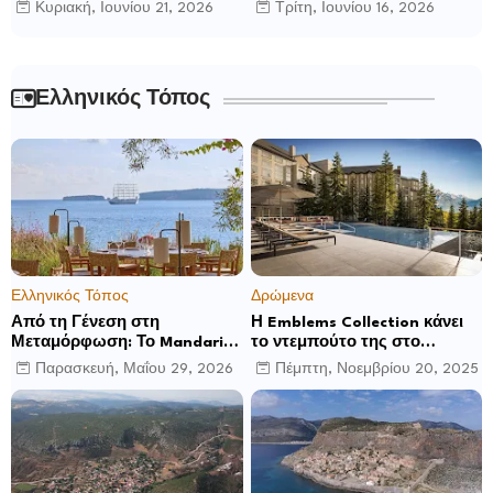
Ρούμελης
παγκόσμιο γίγνεσθαι.
Κυριακή, Ιουνίου 21, 2026
Τρίτη, Ιουνίου 16, 2026
Ελληνικός Τόπος
Ελληνικός Τόπος
Δρώμενα
Από τη Γένεση στη
Η Emblems Collection κάνει
Μεταμόρφωση: Το Mandarin
το ντεμπούτο της στο
Oriental, Costa Navarino
Ηνωμένο Βασίλειο με το
Παρασκευή, Μαΐου 29, 2026
Πέμπτη, Νοεμβρίου 20, 2025
αποκαλύπτει μια νέα σεζόν
Luckham Park Hotel & Spa
βιωματικών εμπειριών
και ανακοινώνει άλλα έξι
ανοίγματα για το 2026 και
μετά