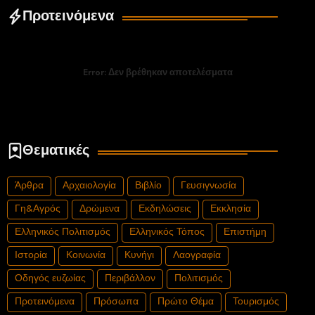
Προτεινόμενα
Error:
Δεν βρέθηκαν αποτελέσματα
Θεματικές
Άρθρα
Αρχαιολογία
Βιβλίο
Γευσιγνωσία
Γη&Αγρός
Δρώμενα
Εκδηλώσεις
Εκκλησία
Ελληνικός Πολιτισμός
Ελληνικός Τόπος
Επιστήμη
Ιστορία
Κοινωνία
Κυνήγι
Λαογραφία
Οδηγός ευζωίας
Περιβάλλον
Πολιτισμός
Προτεινόμενα
Πρόσωπα
Πρώτο Θέμα
Τουρισμός