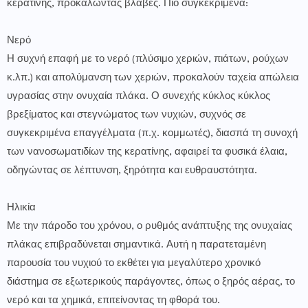
κερατίνης, προκαλώντας βλάβες. Πιο συγκεκριμένα:
Νερό
Η συχνή επαφή με το νερό (πλύσιμο χεριών, πιάτων, ρούχων
κ.λπ.) και απολύμανση των χεριών, προκαλούν ταχεία απώλεια
υγρασίας στην ονυχαία πλάκα. Ο συνεχής κύκλος κύκλος
βρεξίματος και στεγνώματος των νυχιών, συχνός σε
συγκεκριμένα επαγγέλματα (π.χ. κομμωτές), διασπά τη συνοχή
των νανοσωματιδίων της κερατίνης, αφαιρεί τα φυσικά έλαια,
οδηγώντας σε λέπτυνση, ξηρότητα και ευθραυστότητα.
Ηλικία
Με την πάροδο του χρόνου, ο ρυθμός ανάπτυξης της ονυχαίας
πλάκας επιβραδύνεται σημαντικά. Αυτή η παρατεταμένη
παρουσία του νυχιού το εκθέτει για μεγαλύτερο χρονικό
διάστημα σε εξωτερικούς παράγοντες, όπως ο ξηρός αέρας, το
νερό και τα χημικά, επιτείνοντας τη φθορά του.