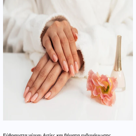
Εύθραυστα νύχια: Αιτίες και βήματα ενδυνάμωσης