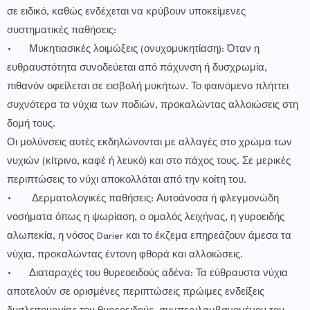
σε ειδικό, καθώς ενδέχεται να κρύβουν υποκείμενες
συστηματικές παθήσεις:
•
Μυκητιασικές λοιμώξεις (ονυχομυκητίαση): Όταν η
ευθραυστότητα συνοδεύεται από πάχυνση ή δυσχρωμία,
πιθανόν οφείλεται σε εισβολή μυκήτων. Το φαινόμενο πλήττει
συχνότερα τα νύχια των ποδιών, προκαλώντας αλλοιώσεις στη
δομή τους.
Οι μολύνσεις αυτές εκδηλώνονται με αλλαγές στο χρώμα των
νυχιών (κίτρινο, καφέ ή λευκό) και στο πάχος τους. Σε μερικές
περιπτώσεις το νύχι αποκολλάται από την κοίτη του.
•
Δερματολογικές παθήσεις: Αυτοάνοσα ή φλεγμονώδη
νοσήματα όπως η ψωρίαση, ο ομαλός λειχήνας, η γυροειδής
αλωπεκία, η νόσος Darier και το έκζεμα επηρεάζουν άμεσα τα
νύχια, προκαλώντας έντονη φθορά και αλλοιώσεις.
•
Διαταραχές του θυρεοειδούς αδένα: Τα εύθραυστα νύχια
αποτελούν σε ορισμένες περιπτώσεις πρώιμες ενδείξεις