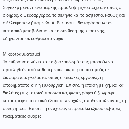
αυξάνοντας τον κίνδυνο εμφάνισης ευθραυστότητας.
Συγκεκριμένα, η ανεπαρκής πρόσληψη ιχνοστοιχείων όπως ο
σίδηρος, ο ψευδάργυρος, το σελήνιο και το ασβέστιο, καθώς και
η έλλειψη των βιταμινών Α, Β, C και D, διαταράσσουν τον
κυτταρικό μεταβολισμό και τη σύνθεση της κερατίνης,
οδηγώντας σε εύθραυστα νύχια.
Μικροτραυματισμοί
Τα εύθραυστα νύχια και το ξεφλούδισμά τους μπορούν να
προκληθούν από καθημερινούς μικροτραυματισμούς σε
διάφορα επαγγέλματα, όπως οι οικιακές εργασίες, η
υποδηματοποιία ή η ξυλουργική. Επίσης, η επαφή με χημικά και
διαλύτες (π.χ. ιατρικό προσωπικό, φωτογράφοι ή ζωγράφοι)
καταστρέφει τα φυσικά έλαια των νυχιών, αποδυναμώνοντας τη
συνοχή τους. Επίσης, η ονυχοφαγία προκαλεί εξίσου σοβαρές
τραυματικές φθορές.