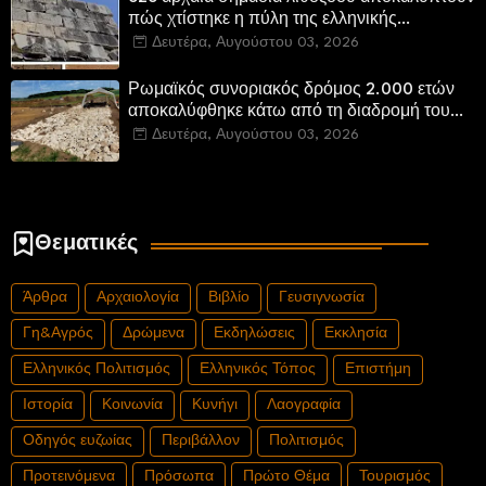
πώς χτίστηκε η πύλη της ελληνικής
Πτολεμαΐδας στη Λιβύη
Δευτέρα, Αυγούστου 03, 2026
Ρωμαϊκός συνοριακός δρόμος 2.000 ετών
αποκαλύφθηκε κάτω από τη διαδρομή του
νέου αυτοκινητόδρομου Α8 της Γερμανίας
Δευτέρα, Αυγούστου 03, 2026
Θεματικές
Άρθρα
Αρχαιολογία
Βιβλίο
Γευσιγνωσία
Γη&Αγρός
Δρώμενα
Εκδηλώσεις
Εκκλησία
Ελληνικός Πολιτισμός
Ελληνικός Τόπος
Επιστήμη
Ιστορία
Κοινωνία
Κυνήγι
Λαογραφία
Οδηγός ευζωίας
Περιβάλλον
Πολιτισμός
Προτεινόμενα
Πρόσωπα
Πρώτο Θέμα
Τουρισμός