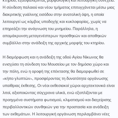
κτηρίου, εξασφαλίζοντας μορφολογική και λειτουργική συνέχεια.
Η σύνδεση παλαιού και νέου τμήματος επιτυγχάνεται μέσω μιας
διακριτικής γυάλινης εισόδου στην ανατολική όψη, η οποία
λειτουργεί ως κόμβος υποδοχής και κυκλοφορίας, χωρίς να
επηρεάζει την ανάγνωση του μνημείου. Παράλληλα, η
απομάκρυνση μεταγενέστερων προσθηκών και αποθηκών
συμβάλλει στην ανάδειξη της αρχικής μορφής του κτηρίου.
Η διαμόρφωση και η ανάδειξη της οδού Αγίου Νίκωνος θα
ενισχύσει τη σύνδεση του Μουσείου με τον δημόσιο χώρο και
την πόλη, ενώ η οροφή της επέκτασης θα διαμορφωθεί σε
«κήπο γλυπτών», προσφέροντας τη δυνατότητα οργάνωσης
υπαίθριας έκθεσης. Οι νέοι εκθεσιακοί χώροι αρχιτεκτονικά είναι
λιτοί, αξιοποιώντας σύγχρονα υλικά, ενώ εξοπλίζονται με
προηγμένα συστήματα φωτισμού, κλιματισμού και διαχείρισης
περιβαλλοντικών συνθηκών για την προστασία και ανάδειξη
των εκθεμάτων. Η λειτουργική οργάνωση περιλαμβάνει νέες