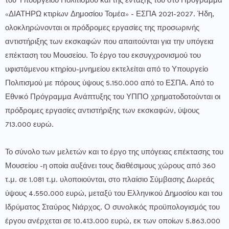
του Υπουργείου Πολιτισμού και της ένταξής του στο Πρόγραμμα
«ΔΙΑΤΗΡΩ κτιρίων Δημοσίου Τομέα» - ΕΣΠΑ 2021-2027. Ήδη,
ολοκληρώνονται οι πρόδρομες εργασίες της προσωρινής
αντιστήριξης των εκσκαφών που απαιτούνται για την υπόγεια
επέκταση του Μουσείου. Το έργο του εκσυγχρονισμού του
υφιστάμενου κτηρίου-μνημείου εκτελείται από το Υπουργείο
Πολιτισμού με πόρους ύψους 5.150.000 από το ΕΣΠΑ. Από το
Εθνικό Πρόγραμμα Ανάπτυξης του ΥΠΠΟ χρηματοδοτούνται οι
πρόδρομες εργασίες αντιστήριξης των εκσκαφών, ύψους
713.000 ευρώ.
Το σύνολο των μελετών και το έργο της υπόγειας επέκτασης του
Μουσείου -η οποία αυξάνει τους διαθέσιμους χώρους από 360
τ.μ. σε 1.081 τ.μ. υλοποιούνται, στο πλαίσιο Σύμβασης Δωρεάς
ύψους 4.550.000 ευρώ, μεταξύ του Ελληνικού Δημοσίου και του
Ιδρύματος Σταύρος Νιάρχος. Ο συνολικός προϋπολογισμός του
έργου ανέρχεται σε 10.413.000 ευρώ, εκ των οποίων 5.863.000