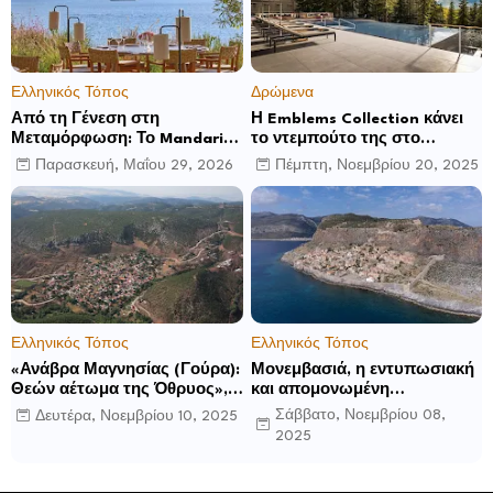
Ελληνικός Τόπος
Δρώμενα
Από τη Γένεση στη
Η Emblems Collection κάνει
Μεταμόρφωση: Το Mandarin
το ντεμπούτο της στο
Oriental, Costa Navarino
Ηνωμένο Βασίλειο με το
Παρασκευή, Μαΐου 29, 2026
Πέμπτη, Νοεμβρίου 20, 2025
αποκαλύπτει μια νέα σεζόν
Luckham Park Hotel & Spa
βιωματικών εμπειριών
και ανακοινώνει άλλα έξι
ανοίγματα για το 2026 και
μετά
Ελληνικός Τόπος
Ελληνικός Τόπος
«Ανάβρα Μαγνησίας (Γούρα):
Μονεμβασιά, η εντυπωσιακή
Θεών αέτωμα της Όθρυος»,
και απομονωμένη
γράφει ο Δημήτρης Β.
οχυρωμένη πόλη που
Σάββατο, Νοεμβρίου 08,
Δευτέρα, Νοεμβρίου 10, 2025
Καρέλης
ιδρύθηκε από τους
2025
τελευταίους Σπαρτιάτες