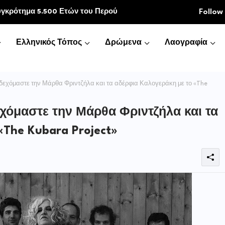
κοινωνία
Follow
Ελληνικός Τόπος
Δρώμενα
Λαογραφία
δεχόμαστε την Μάρθα Φριντζήλα και τα αδέρφια Καλογεράκη με το «The
χόμαστε την Μάρθα Φριντζήλα και τα
The Kubara Project»