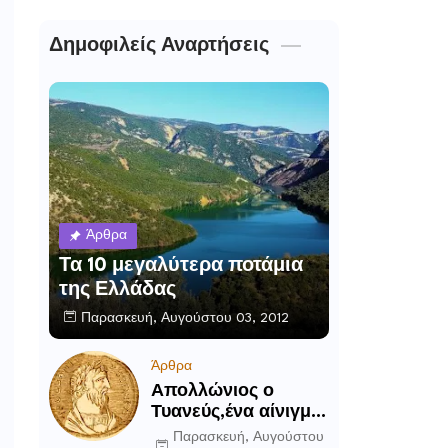
Δημοφιλείς Αναρτήσεις
Άρθρα
Τα 10 μεγαλύτερα ποτάμια
της Ελλάδας
Παρασκευή, Αυγούστου 03, 2012
Άρθρα
Απολλώνιος ο
Τυανεύς,ένα αίνιγμα
του αρχαίου κόσμου
Παρασκευή, Αυγούστου