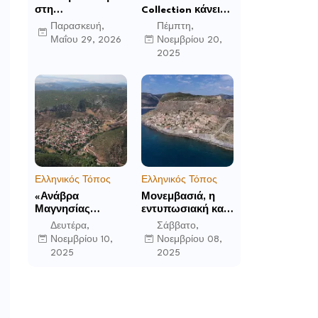
στη
Collection κάνει
Μεταμόρφωση:
το ντεμπούτο της
Παρασκευή,
Πέμπτη,
Το Mandarin
στο Ηνωμένο
Μαΐου 29, 2026
Νοεμβρίου 20,
Oriental, Costa
Βασίλειο με το
2025
Navarino
Luckham Park
αποκαλύπτει μια
Hotel & Spa και
νέα σεζόν
ανακοινώνει άλλα
βιωματικών
έξι ανοίγματα για
εμπειριών
το 2026 και μετά
Ελληνικός Τόπος
Ελληνικός Τόπος
«Ανάβρα
Μονεμβασιά, η
Μαγνησίας
εντυπωσιακή και
(Γούρα): Θεών
απομονωμένη
Δευτέρα,
Σάββατο,
αέτωμα της
οχυρωμένη πόλη
Νοεμβρίου 10,
Νοεμβρίου 08,
Όθρυος», γράφει
που ιδρύθηκε από
2025
2025
ο Δημήτρης Β.
τους τελευταίους
Καρέλης
Σπαρτιάτες