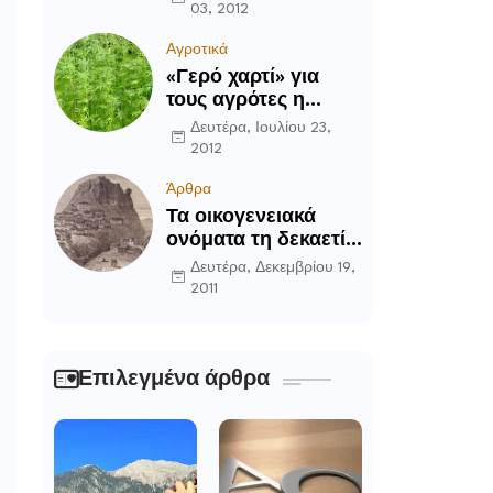
03, 2012
Αγροτικά
«Γερό χαρτί» για
τους αγρότες η
καλλιέργεια του
Δευτέρα, Ιουλίου 23,
κενάφ
2012
Άρθρα
Τα οικογενειακά
ονόματα τη δεκαετία
του ’90 στην
Δευτέρα, Δεκεμβρίου 19,
Περιοχή Δομοκού
2011
Επιλεγμένα άρθρα