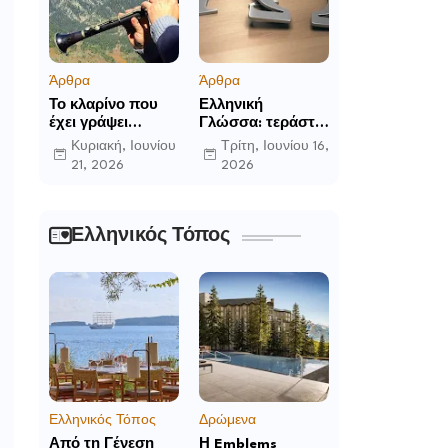
Άρθρα
Άρθρα
Το κλαρίνο που
Ελληνική
έχει γράψει
Γλώσσα: τεράστια
ιστορία στα χωριά
η προσφορά της
Κυριακή, Ιουνίου
Τρίτη, Ιουνίου 16,
της Ρούμελης
στο παγκόσμιο
21, 2026
2026
γίγνεσθαι.
Ελληνικός Τόπος
Ελληνικός Τόπος
Δρώμενα
Από τη Γένεση
Η Emblems