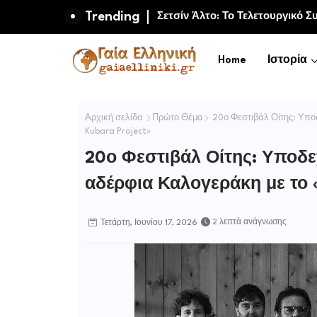
Trending
Μαμούθ και πρώιμη ανθρώπινη 
Home
Ιστορία
Αρχική σελίδα
Πρώτο Θέμα
20ο Φεστιβάλ Οίτης: Υπο
Kubara Project»
20ο Φεστιβάλ Οίτης: Υποδε
αδέρφια Καλογεράκη με το «
2 λεπτά ανάγνωσης
Τετάρτη, Ιουνίου 17, 2026