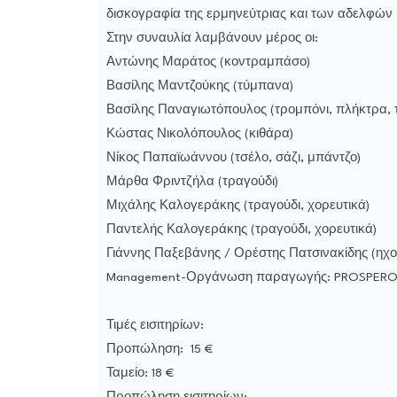
δισκογραφία της ερμηνεύτριας και των αδελφών
Στην συναυλία λαμβάνουν μέρος οι:
Αντώνης Μαράτος (κοντραμπάσο)
Βασίλης Μαντζούκης (τύμπανα)
Βασίλης Παναγιωτόπουλος (τρομπόνι, πλήκτρα, 
Κώστας Νικολόπουλος (κιθάρα)
Νίκος Παπαϊωάννου (τσέλο, σάζι, μπάντζο)
Μάρθα Φριντζήλα (τραγούδι)
Μιχάλης Καλογεράκης (τραγούδι, χορευτικά)
Παντελής Καλογεράκης (τραγούδι, χορευτικά)
Γιάννης Παξεβάνης / Ορέστης Πατσινακίδης (ηχο
Management-Οργάνωση παραγωγής: PROSPERO, 
Τιμές εισιτηρίων:
Προπώληση: 15 €
Ταμείο: 18 €