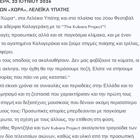
ΕΡΑ, 22 ΙΟΥΝΙΟΥ 2026
ΩΝ «ΧΩΡΑ», ΛΕΛΕΪΚΑ ΥΠΑΤΗΣ
“Χώρα”, στα Λελέικα Υπάτης και στα πλαίσια του 20ου Φεστιβάλ
α αδέρφια Καλογεράκη με το “The Kubara Project”!
λαγές προσωπικές αλλά και σε παγκόσμια κλίμακα, και με έναν
 τα αγαπημένα Καλογεράκια και ζούμε στιγμές ποίησης και τρέλας,
φέρει.
 τους οπαδούς να ακολουθήσουν. Δεν μας φοβίζουνε τα κύματα, οι
νε ακίνητα, την όχθη θα την περάσουμε πεζή. Ελάτε να στήσουμε
ορίας που πάει να μας καταπιεί.”
ό είκοσι χρόνια σε συναυλίες και περιοδείες στην Ελλάδα και το
ρμητισμό και τη ζεστασιά που χαρακτήρισαν και την πρώτη τους
 στιγμή και δεξιοτέχνες μουσικούς που δένουν ακόμη περισσότερο
μούς τους: Προσωπικές ιστορίες μπερδεύονται με παγκόσμια
 έρωτα, τη σχέση με τους άλλους, την επίθεση στη φύση.
ρθας Φριντζήλα και των Kubara Project ακούγονται τραγούδια των
ν δύο τελευταίων αιώνων, καθώς και υλικό από την προσωπική