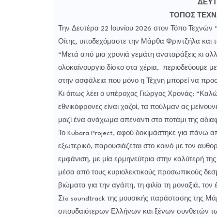
ΔΕΥΤ
ΤΟΠΟΣ ΤΕΧΝ
Την Δευτέρα 22 Ιουνίου 2026 στον Τόπο Τεχνών 
Οίτης, υποδεχόμαστε την Μάρθα Φριντζήλα και τ
“Μετά από μια χρονιά γεμάτη αναταράξεις κι αλ
ολοκαίνουργιο δίσκο στα χέρια, περιοδεύουμε με
στην ασφάλεια που μόνο η Τέχνη μπορεί να προσ
Κι όπως λέει ο υπέροχος Γιώργος Χρονάς: “Καλώ
εθνικόφρονες είναι χαζοί, τα πούλμαν ας μείνου
μαζί ένα ανάχωμα απέναντι στο ποτάμι της αδιαφ
Το Kubara Project, αφού δοκιμάστηκε για πάνω απ
εξωτερικό, παρουσιάζεται στο κοινό με τον αυθο
εμφάνιση, με μία ερμηνεύτρια στην καλύτερή της
μέσα από τους κυριολεκτικούς προσωπικούς δεσ
βιώματα για την αγάπη, τη φιλία τη μοναξιά, τον
Στo soundtrack της μουσικής παράστασης της Μά
σπουδαιότερων Ελλήνων και ξένων συνθετών τω