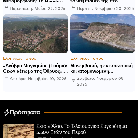
Μεταμόρφωση: Το Mandarin
το ντεμπούτο της στο
Oriental, Costa Navarino
Ηνωμένο Βασίλειο με το
Παρασκευή, Μαΐου 29, 2026
Πέμπτη, Νοεμβρίου 20, 2025
αποκαλύπτει μια νέα σεζόν
Luckham Park Hotel & Spa
βιωματικών εμπειριών
και ανακοινώνει άλλα έξι
ανοίγματα για το 2026 και
μετά
Ελληνικός Τόπος
Ελληνικός Τόπος
«Ανάβρα Μαγνησίας (Γούρα):
Μονεμβασιά, η εντυπωσιακή
Θεών αέτωμα της Όθρυος»,
και απομονωμένη
γράφει ο Δημήτρης Β.
οχυρωμένη πόλη που
Σάββατο, Νοεμβρίου 08,
Δευτέρα, Νοεμβρίου 10, 2025
Καρέλης
ιδρύθηκε από τους
2025
τελευταίους Σπαρτιάτες
Πρόσφατα
Σετσίν Άλτο: Το Τελετουργικό Συγκρότημα
5.500 Ετών του Περού