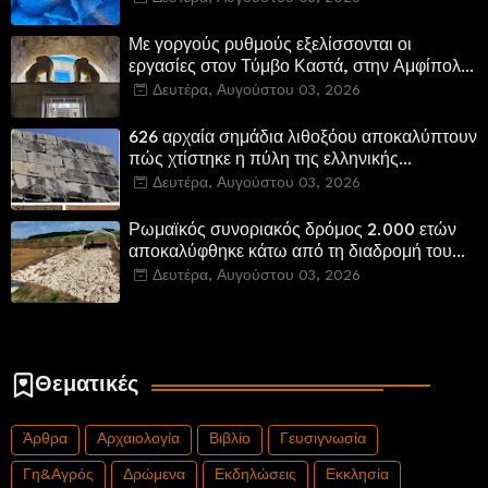
Με γοργούς ρυθμούς εξελίσσονται οι
εργασίες στον Τύμβο Καστά, στην Αμφίπολη.
Αποδίδονται μνημεία της πόλης
Δευτέρα, Αυγούστου 03, 2026
αποκατεστημένα και προσβάσιμα
626 αρχαία σημάδια λιθοξόου αποκαλύπτουν
πώς χτίστηκε η πύλη της ελληνικής
Πτολεμαΐδας στη Λιβύη
Δευτέρα, Αυγούστου 03, 2026
Ρωμαϊκός συνοριακός δρόμος 2.000 ετών
αποκαλύφθηκε κάτω από τη διαδρομή του
νέου αυτοκινητόδρομου Α8 της Γερμανίας
Δευτέρα, Αυγούστου 03, 2026
Θεματικές
Άρθρα
Αρχαιολογία
Βιβλίο
Γευσιγνωσία
Γη&Αγρός
Δρώμενα
Εκδηλώσεις
Εκκλησία