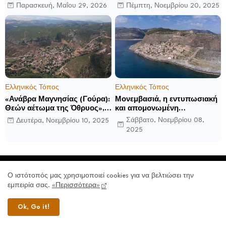
Oriental, Costa Navarino
Ηνωμένο Βασίλειο με το
Παρασκευή, Μαΐου 29, 2026
Πέμπτη, Νοεμβρίου 20, 2025
αποκαλύπτει μια νέα σεζόν
Luckham Park Hotel & Spa
βιωματικών εμπειριών
και ανακοινώνει άλλα έξι
ανοίγματα για το 2026 και
μετά
Ελληνικός Τόπος
Ελληνικός Τόπος
«Ανάβρα Μαγνησίας (Γούρα):
Μονεμβασιά, η εντυπωσιακή
Θεών αέτωμα της Όθρυος»,
και απομονωμένη
γράφει ο Δημήτρης Β.
οχυρωμένη πόλη που
Σάββατο, Νοεμβρίου 08,
Δευτέρα, Νοεμβρίου 10, 2025
Καρέλης
ιδρύθηκε από τους
2025
τελευταίους Σπαρτιάτες
Πρόσφατα
Ο ιστότοπός μας χρησιμοποιεί cookies για να βελτιώσει την
εμπειρία σας.
«Περισσότερα»
Σετσίν Άλτο: Το Τελετουργικό Συγκρότημα
Ok, Go it!
5.500 Ετών του Περού
Τετάρτη, Αυγούστου 05, 2026