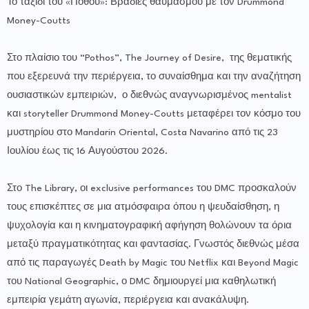
Το ταξίδι του «Πόθου»: Βραδιές θαυμασμού με τον Drummond
Money-Coutts
Στο πλαίσιο του “Pothos”, The Journey of Desire, της θεματικής
που εξερευνά την περιέργεια, το συναίσθημα και την αναζήτηση
ουσιαστικών εμπειριών, ο διεθνώς αναγνωρισμένος mentalist
και storyteller Drummond Money-Coutts μεταφέρει τον κόσμο του
μυστηρίου στο Mandarin Oriental, Costa Navarino από τις 23
Ιουλίου έως τις 16 Αυγούστου 2026.
Στο The Library, οι exclusive performances του DMC προσκαλούν
τους επισκέπτες σε μια ατμόσφαιρα όπου η ψευδαίσθηση, η
ψυχολογία και η κινηματογραφική αφήγηση θολώνουν τα όρια
μεταξύ πραγματικότητας και φαντασίας. Γνωστός διεθνώς μέσα
από τις παραγωγές Death by Magic του Netflix και Beyond Magic
του National Geographic, ο DMC δημιουργεί μια καθηλωτική
εμπειρία γεμάτη αγωνία, περιέργεια και ανακάλυψη.