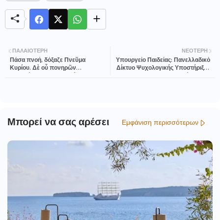
ΠΑΛΑΙΌΤΕΡΗ
ΝΕΌΤΕΡΗ
Πάσα πνοή, δόξαζε Πνεῦμα
Υπουργείο Παιδείας: Πανελλαδικό
Κυρίου. Δὲ οὗ πονηρῶν
Δίκτυο Ψυχολογικής Υποστήριξης
πνευμάτων φροῦδα θράση.
για τους Υποψηφίους των
Πανελλαδικών Εξετάσεων 2026
Μπορεί να σας αρέσει
Εμφάνιση περισσότερων