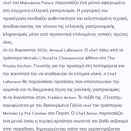
chef του Makedonia Palace παρουσιάζει ένα μενού αφιερωμένο
στη σύγχρονη ελληνική γαστρονομία. Η μαγειρική του
προσέγγιση συνδυάζει αυθεντικότητα και εκλεπτυσμένη τεχνική,
αναδεικνύοντας τον πλούτο της ελληνικής γαστρονομικής
κληρονομιάς μέσα από προσεκτικά επιλεγμένες τοπικές πρώτες
ύλες.
01-02 Αυγούστου 2026, Arnaud Lallement: Ο chef πίσω από το
τριάστερο Michelin L’Assiette Champenoise φθάνει στο The
Private Kitchen. Γνωστός για την προσοχή στη λεπτομέρεια και
την ικανότητά του να αναδεικνύει τα εποχικά υλικά, ο Chef
Lallement θα παρουσιάσει προτάσεις που αποτυπώνουν την
αρμονία και τη διαχρονική τέχνη της γαλλικής γαστρονομίας.
15-16 Αυγούστου 2026, Frédéric Anton: Το ταξίδι της «Γένεσης»
κορυφώνεται με τον διακεκριμένο Γάλλο chef του τριάστερου
Michelin Le Pré Catelan στο Παρίσι. Ο Chef Anton παρουσιάζει
ένα μενού όπου η τεχνική αρτιότητα συναντά τον βαθύ σεβασμό
στην παράδοση, δημιουργώντας πιάτα που χαρακτηρίζονται