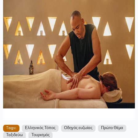
Tags:
Ελληνικός Τόπος
Οδηγός ευζωίας
Πρώτο Θέμα
Ταξιδεύω
Τουρισμός