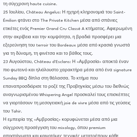
τη σύγχρονη haute cuisine.
25 Ιουλίου, Château Angelus: Η ηχηρή κληρονομιά του Saint-
Émilion φτάνει στο The Private Kitchen μέσα από σπάνιες
ετικέτες ενός Premier Grand Cru Classé A κτήματος. Αφιερωμένη
στην ακρίβεια και την κομψότητα, η βραδιά προσφέρει μια
εξερεύνηση του terroir του Bordeaux μέσα από κρασιά γνωστά
για τη δύναμη, τη φινέτσα και το βάθος τους.
23 Αυγούστου, Château d'Esclans: Η «Αμβροσία» αποκτά έναν
πιο φωτεινό και ηλιόλουστο χαρακτήρα μέσα από ένα signature
Sunday BBQ δίπλα στη θάλασσα. Το κτήμα που
επαναπροσδιόρισε το ροζέ της Προβηγκίας μέσω του διεθνώς
αναγνωρισμένου Whispering Angel προσκαλεί τους επισκέπτες
να γιορτάσουν τη μεσογειακή joie de vivre μέσα από τις γεύσεις
του Tahir.
Η εμπειρία της «Αμβροσίας» κορυφώνεται μέσα από μια
σύγχρονη προσέγγιση του mixology, όπου premium
αποστάγματα και καινοτόμες τεχνικές μετατρέπουν κάθε