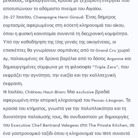
μεθόδους, δημιουργώντας κρασιά με ξεχωριστή ενέργεια που
αποτυπώνουν το αδάμαστο πνεύμα του Αιγαίου.
26-27 Ιουνίου, Champagne Henri Giraud: Ένας διήμερος
εορτασμός αφιερωμένος στη 400ετή κληρονομιά του οίκου,
όπου η φυσική καινοτομία συναντά τη διαχρονική κομψότητα.
Υπό την καθοδήγηση της 13ης γενιάς της οικογένειας, οι
επισκέπτες θα γνωρίσουν σαμπάνιες από το Grand Cru χωριό
Aÿ, παλαιωμένες σε δρύινα βαρέλια από το δάσος Argonne και
δημιουργημένες σύμφωνα με τη φιλοσοφία “Triple Zero”, που
εκφράζει την αγνότητα, την ευεξία και την καλλιτεχνική
έκφραση.
18 Ιουλίου, Château Haut-Brion: Μια exclusive βραδιά
αφιερωμένη στην ιστορική κληρονομιά του Pessac-Léognan. Τα
κρασιά του κτήματος, γνωστά για την πολυπλοκότητα και τη
δυνατότητα παλαίωσής τους, θα συνδυαστούν με δημιουργίες
του Executive Chef Bertrand Valegeas στο The Private Kitchen, σε
ένα γαστρονομικό ταξίδι όπου η κληρονομιά του 1855 συναντά