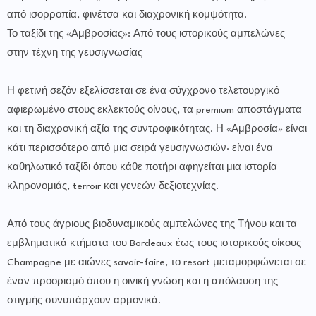
από ισορροπία, φινέτσα και διαχρονική κομψότητα.
Το ταξίδι της «Αμβροσίας»: Από τους ιστορικούς αμπελώνες
στην τέχνη της γευσιγνωσίας
Η φετινή σεζόν εξελίσσεται σε ένα σύγχρονο τελετουργικό
αφιερωμένο στους εκλεκτούς οίνους, τα premium αποστάγματα
και τη διαχρονική αξία της συντροφικότητας. Η «Αμβροσία» είναι
κάτι περισσότερο από μια σειρά γευσιγνωσιών· είναι ένα
καθηλωτικό ταξίδι όπου κάθε ποτήρι αφηγείται μια ιστορία
κληρονομιάς, terroir και γενεών δεξιοτεχνίας.
Από τους άγριους βιοδυναμικούς αμπελώνες της Τήνου και τα
εμβληματικά κτήματα του Bordeaux έως τους ιστορικούς οίκους
Champagne με αιώνες savoir-faire, το resort μεταμορφώνεται σε
έναν προορισμό όπου η οινική γνώση και η απόλαυση της
στιγμής συνυπάρχουν αρμονικά.