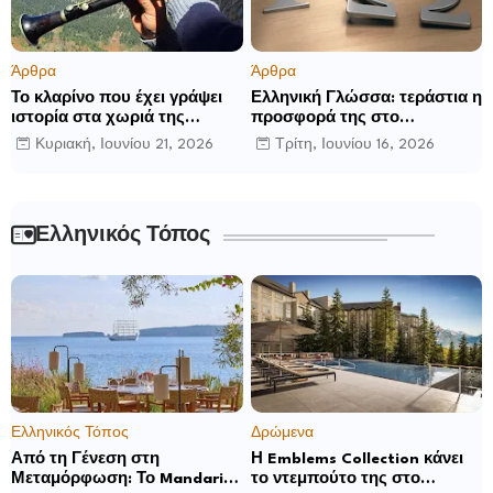
Άρθρα
Άρθρα
Το κλαρίνο που έχει γράψει
Ελληνική Γλώσσα: τεράστια η
ιστορία στα χωριά της
προσφορά της στο
Ρούμελης
παγκόσμιο γίγνεσθαι.
Κυριακή, Ιουνίου 21, 2026
Τρίτη, Ιουνίου 16, 2026
Ελληνικός Τόπος
Ελληνικός Τόπος
Δρώμενα
Από τη Γένεση στη
Η Emblems Collection κάνει
Μεταμόρφωση: Το Mandarin
το ντεμπούτο της στο