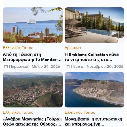
Ελληνικός Τόπος
Δρώμενα
Από τη Γένεση στη
Η Emblems Collection κάνει
Μεταμόρφωση: Το Mandarin
το ντεμπούτο της στο
Oriental, Costa Navarino
Ηνωμένο Βασίλειο με το
Παρασκευή, Μαΐου 29, 2026
Πέμπτη, Νοεμβρίου 20, 2025
αποκαλύπτει μια νέα σεζόν
Luckham Park Hotel & Spa
βιωματικών εμπειριών
και ανακοινώνει άλλα έξι
ανοίγματα για το 2026 και
μετά
Ελληνικός Τόπος
Ελληνικός Τόπος
«Ανάβρα Μαγνησίας (Γούρα):
Μονεμβασιά, η εντυπωσιακή
Θεών αέτωμα της Όθρυος»,
και απομονωμένη