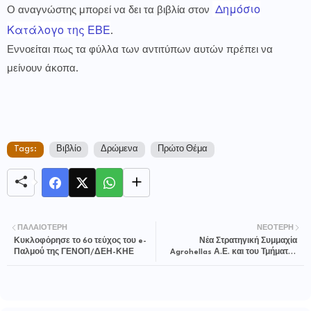
Δημόσιο
Ο αναγνώστης μπορεί να δει τα βιβλία στον
Κατάλογο της ΕΒΕ
.
Εννοείται πως τα φύλλα των αντιτύπων αυτών πρέπει να
μείνουν άκοπα.
Tags:
Βιβλίο
Δρώμενα
Πρώτο Θέμα
ΠΑΛΑΙΌΤΕΡΗ
ΝΕΌΤΕΡΗ
Κυκλοφόρησε το 6ο τεύχος του e-
Νέα Στρατηγική Συμμαχία
Παλμού της ΓΕΝΟΠ/ΔΕΗ-ΚΗΕ
Agrohellas Α.Ε. και του Τμήματος
Vegetable Seeds της Bayer για την
ενίσχυση της Ελληνικής Γεωργίας