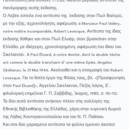
Παπατσώνη (και άλλων). Η ΕΒΕ διαθέτει βεβαίως αντίτυπα της
πανέμορφης αυτής έκδοσης.
Ο Λεβέκ έστειλε ένα αντίτυπο της έκδοσης στον Πωλ Βαλερύ,
με την εξής, αχρονολόγητη, αφιέρωση: à Monsieur Paul Valéry,
notre maître incomparable, Robert Levesque. Αντίτυπο της ίδιας
έκδοσης δόθηκε και στον Πωλ Ελυάρ, όταν βρισκόταν στην
Ελλάδα, με ιδιόχειρη, χρονολογημένη, αφιέρωση του ίδιου του
Σικελιανού: À Paul Éluard, à notre Amitié, dont la double tâche
est comme le double tranchant d’ une même Epée, Angelos
Sikélianos, le 31 Mai 1946. Ακολουθεί και η υπογραφή του Robert
Levesque. Για το διπλό έργο της Φιλίας τους, βλ. «[Προσφώνηση
στον Paul Éluard]», Άγγελου Σικελιανού, Πεζός λόγος, Ε΄,
φιλολογική επιμέλεια Γ. Π. Σαββίδης, Ίκαρος, 1985, σ. 110-112.
Τα δύο αυτά αντίτυπα ανήκουν πλέον στις συλλογές της
Εθνικής Βιβλιοθήκης της Ελλάδος, χάρη στην ευγενική δωρεά
της Λήδας Κοντογιαννοπούλου και του Ν. Π. Παΐσιου.
Και στα δύο χαρισμένα αντίτυπα τα φύλλα έμειναν άκοπα!