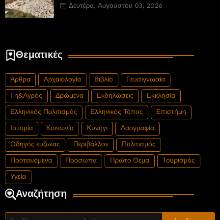
νέου αυτοκινητόδρομου Α8 της Γερμανίας
Δευτέρα, Αυγούστου 03, 2026
Θεματικές
Άρθρα
Αρχαιολογία
Βιβλίο
Γευσιγνωσία
Γη&Αγρός
Δρώμενα
Εκδηλώσεις
Εκκλησία
Ελληνικός Πολιτισμός
Ελληνικός Τόπος
Επιστήμη
Ιστορία
Κοινωνία
Κυνήγι
Λαογραφία
Οδηγός ευζωίας
Περιβάλλον
Πολιτισμός
Προτεινόμενα
Πρόσωπα
Πρώτο Θέμα
Τουρισμός
Υγεία
Αναζήτηση