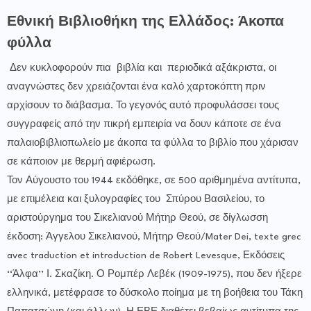
Εθνική Βιβλιοθήκη της Ελλάδος: Άκοπα
φύλλα
Δεν κυκλοφορούν πια βιβλία και περιοδικά αξάκριστα, οι
αναγνώστες δεν χρειάζονται ένα καλό χαρτοκόπτη πριν
αρχίσουν το διάβασμα. Το γεγονός αυτό προφυλάσσει τους
συγγραφείς από την πικρή εμπειρία να δουν κάποτε σε ένα
παλαιοβιβλιοπωλείο με άκοπα τα φύλλα το βιβλίο που χάρισαν
σε κάποιον με θερμή αφιέρωση.
Τον Αύγουστο του 1944 εκδόθηκε, σε 500 αριθμημένα αντίτυπα,
με επιμέλεια και ξυλογραφίες του Σπύρου Βασιλείου, το
αριστούργημα του Σικελιανού Μήτηρ Θεού, σε δίγλωσση
έκδοση: Άγγελου Σικελιανού, Μήτηρ Θεού/Mater Dei, texte grec
avec traduction et introduction de Robert Levesque, Εκδόσεις
‘‘Άλφα’’ Ι. Σκαζίκη. Ο Ρομπέρ Λεβέκ (1909-1975), που δεν ήξερε
ελληνικά, μετέφρασε το δύσκολο ποίημα με τη βοήθεια του Τάκη