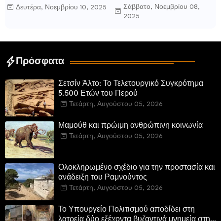
γράφει ο Δημήτρης Β.
οχυρωμένη πόλη που
Σάββατο, Νοεμβρίου 08,
Δευτέρα, Νοεμβρίου 10, 2025
Καρέλης
ιδρύθηκε από τους
2025
τελευταίους Σπαρτιάτες
Πρόσφατα
Σετσίν Άλτο: Το Τελετουργικό Συγκρότημα
5.500 Ετών του Περού
Τετάρτη, Αυγούστου 05, 2026
Μαμούθ και πρώιμη ανθρώπινη κοινωνία
Τετάρτη, Αυγούστου 05, 2026
Ολοκληρωμένο σχέδιο για την προστασία και
ανάδειξη του Ραμνούντος
Τετάρτη, Αυγούστου 05, 2026
Το Υπουργείο Πολιτισμού αποδίδει στη
λατρεία δύο εξέχοντα βυζαντινά μνημεία στην