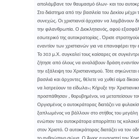
απολάμβανε τον θαυμασμό όλων‧ και του αυτοκ
Στο διάστημα από την βασιλεία του Δεκίου μέχρι
συνεχώς. Οι χριστιανοί άρχισαν να λαμβάνουν δ
την φιλανθρωπία. Ο Διοκλητιανός, αφού εξασφά
εσωτερικό της αυτοκρατορίας . Όρισε στρατηγού
εναντίον των χριστιανών για να επαναφέρει την 
Το 303 μ.Χ. συγκαλεί τους καίσαρες σε συγκέντρ
ζήτησε από όλους να αναλάβουν δράση εναντίον
την εξάλειψη του Χριστιανισμού. Τότε σηκώνεται ο
βασιλιά και άρχοντες, θέλετε να χυθεί αίμα δίκα
να λατρεύουν τα είδωλα»; Κήρυξε την Χριστιανική
προσπάθησαν , θορυβημένοι, να μεταπείσουν τον
Οργισμένος ο αυτοκράτορας διατάζει να φυλακίσο
ξαπλωμένος να βάλλουν στο στήθος του μεγάλη κ
ενώπιον του αυτοκράτορα απορρίπτει τις κολακείες
στον Χριστό. Ο αυτοκράτορας διατάζει να τον οδ
το ανθρώπινο σώμα. Ο Άγιος ευχαριστεί τον Χρι