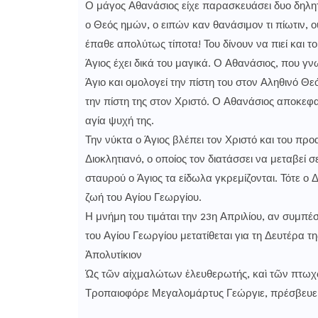
Ο μάγος Αθανάσιος είχε παρασκευάσει δυο δηλητ
ο Θεός ημών, ο ειπών καν θανάσιμον τι πίωτιν, 
έπαθε απολύτως τίποτα! Του δίνουν να πιεί και τ
Άγιος έχει δικά του μαγικά. Ο Αθανάσιος, που γν
Άγιο και ομολογεί την πίστη του στον Αληθινό Θ
την πίστη της στον Χριστό. Ο Αθανάσιος αποκεφ
αγία ψυχή της.
Την νύκτα ο Άγιος βλέπει τον Χριστό και του προ
Διοκλητιανό, ο οποίος τον διατάσσει να μεταβεί 
σταυρού ο Άγιος τα είδωλα γκρεμίζονται. Τότε ο Δ
ζωή του Αγίου Γεωργίου.
Η μνήμη του τιμάται την 23η Απριλίου, αν συμπέ
του Αγίου Γεωργίου μετατίθεται για τη Δευτέρα τη
Ἀπολυτίκιον
Ὡς τῶν αἰχμαλώτων ἐλευθερωτής, καὶ τῶν πτωχ
Τροπαιοφόρε Μεγαλομάρτυς Γεώργιε, πρέσβευε