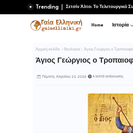
Trending
Μαμούθ και πρώιμη ανθρώπινη 
Home
Ιστορία
Αρχική σελίδα
Θεολογία
Άγιος Γεώργιος ο Τροπαιοφ
Άγιος Γεώργιος ο Τροπαιο
4 λεπτά ανάγνωσης
Πέμπτη, Απριλίου 23, 2026