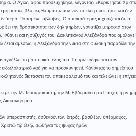
ήρια. Ο Άγιος, αφού προσευχήθηκε, λέγοντας: «Κύριε Ιησού Χριστέ
ου μη αυτούς βλάψει, θαυμάστωσον νυν τα ελέη σου». ήπιε και δεν
ο δεύτερο. Παραμένει αβλαβής. Ο αυτοκράτορας ισχυρίζεται ότι ο
ωρίζει την δραστικότητα των δηλητηρίων, γονατίζει μπροστά στον
εό. Φθάνει και η σύζυγός του Διοκλητιανού Αλεξάνδρα που ομολογεί
αλίζεται αμέσως, η Αλεξάνδρα την νύκτα στη φυλακή παραδίδει την
αναγγέλλει το μαρτυρικό τέλος του. Το πρωί οδηγείται στον
σε ειδωλολατρικό ναό για να προσκυνήσει!. Κάνοντας το σημείο του
ιοκλητιανός διατάσσει τον αποκεφαλισμό του και τελειώνει η επίγει
σει με την Μ. Τεσσαρακοστή, την Μ. Εβδομάδα ή το Πάσχα, η μνήμη
ς Διακαινησίμου.
ῶν ὑπερασπιστής, ἀσθενούντων ἰατρός, βασιλέων ὑπέρμαχος,
 Χριστῷ τῷ Θεῷ, σωθῆναι τὰς ψυχὰς ἡμῶν.