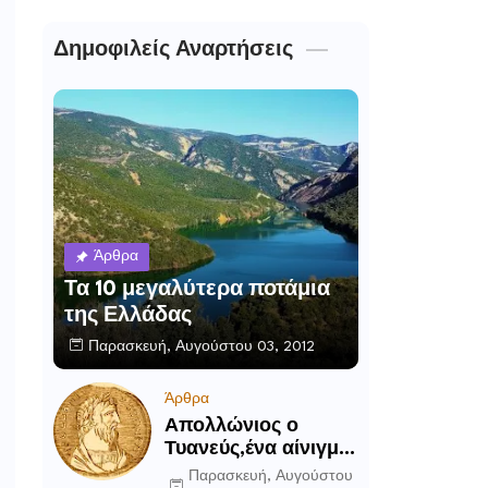
Δημοφιλείς Αναρτήσεις
Άρθρα
Τα 10 μεγαλύτερα ποτάμια
της Ελλάδας
Παρασκευή, Αυγούστου 03, 2012
Άρθρα
Απολλώνιος ο
Τυανεύς,ένα αίνιγμα
του αρχαίου κόσμου
Παρασκευή, Αυγούστου