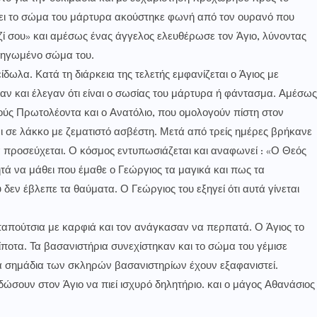
ζει το σώμα του μάρτυρα ακούστηκε φωνή από τον ουρανό που
αζί σου» και αμέσως ένας άγγελος ελευθέρωσε τον Άγιο, λύνοντας
πληγωμένο σώμα του.
δωλα. Κατά τη διάρκεια της τελετής εμφανίζεται ο Άγιος με
αν και έλεγαν ότι είναι ο σωσίας του μάρτυρα ή φάντασμα. Αμέσως
ικούς Πρωτολέοντα και ο Ανατόλιο, που ομολογούν πίστη στον
αι σε λάκκο με ζεματιστό ασβέστη. Μετά από τρείς ημέρες βρήκανε
 προσεύχεται. Ο κόσμος εντυπωσιάζεται και αναφωνεί : «Ο Θεός
τά να μάθει που έμαθε ο Γεώργιος τα μαγικά και πως τα
 δεν έβλεπε τα θαύματα. Ο Γεώργιος του εξηγεί ότι αυτά γίνεται
απούτσια με καρφιά και τον ανάγκασαν να περπατά. Ο Άγιος το
ίποτα. Τα βασανιστήρια συνεχίστηκαν και το σώμα του γέμισε
α σημάδια των σκληρών βασανιστηρίων έχουν εξαφανιστεί.
ώσουν στον Άγιο να πιεί ισχυρό δηλητήριο. και ο μάγος Αθανάσιος