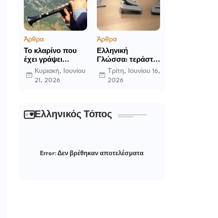
Άρθρα
Άρθρα
Το κλαρίνο που
Ελληνική
έχει γράψει
Γλώσσα: τεράστια
ιστορία στα χωριά
η προσφορά της
Κυριακή, Ιουνίου
Τρίτη, Ιουνίου 16,
της Ρούμελης
στο παγκόσμιο
21, 2026
2026
γίγνεσθαι.
Ελληνικός Τόπος
Error:
Δεν βρέθηκαν αποτελέσματα