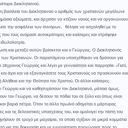
ράτορα Διοκλητιανού.
 τη βασιλεία του Διοκλητιανού ο αριθμός των χριστιανών μεγάλωνε
ημόσια αξιώματα, και άρχισαν να κτίζουν ναούς και να οργανώνουν
λισε την ασφάλεια των συνόρων, θέλησε να ασχοληθεί με το
ς που τους ονόμασε αυτοκράτορες και καίσαρες και στράφηκε
ειδωλολατρία.
ωση και μεταξύ αυτών βρίσκεται και ο Γεώργιος. Ο Διοκλητιανός
 των Χριστιανών. Οι παριστάμενοι υποσχέθηκαν να δράσουν για
 28χρονος Γεώργιος και λέγει με γενναιότητα και παρρησία: «Γιατί,
ιο και άγιο και να εξαναγκάσετε τους Χριστιανούς να προσκυνούν και
 Αλήθεια και την Θεότητα του Χριστού. Οι άλλοι καίσαρες
 Γεώργιο και να καθησυχάσουν τον Διοκλητιανό, μάταια όμως.
υν τον Γεώργιο, να δέσουν τα πόδια του σε ξύλο και όπως είναι
αι βαριά πέτρα. Όταν το άλλο πρωϊνό οδηγείται ο μάρτυρας
 και τις δελεαστικές υποσχέσεις του, και ομολογεί την πίστη του
ηγήσουν σε τροχό με μαχαίρια, τα οποία σχίζουν σε μικρά κομμάτια
στό για την δοκιμασία και με ευχαρίστηση προχώρησε προς το