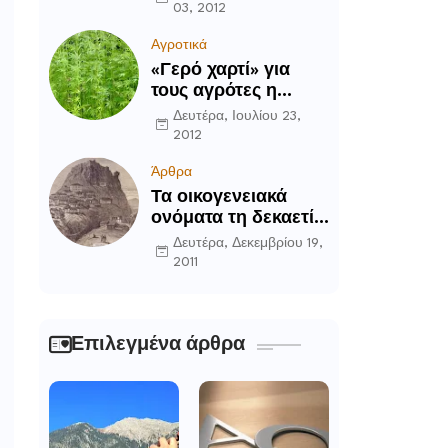
03, 2012
Αγροτικά
«Γερό χαρτί» για
τους αγρότες η
καλλιέργεια του
Δευτέρα, Ιουλίου 23,
κενάφ
2012
Άρθρα
Τα οικογενειακά
ονόματα τη δεκαετία
του ’90 στην
Δευτέρα, Δεκεμβρίου 19,
Περιοχή Δομοκού
2011
Επιλεγμένα άρθρα