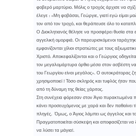
φοβερό μαρτύριο. Μόλις ο τροχός άρχισε να σχί
έλεγε : «Μη φοβάσαι, Γεώργιε, γιατί εγώ είμαι μ
τον από τον τροχό, και θεράπευσε όλο το κατα
Ο Διοκλητιανός θέλησε να προσφέρει θυσία στα εί
αγγελική ομορφιά. Οι παρευρισκόμενοι ταράχτηκ
εμφανίζονται χίλιοι στρατιώτες με τους αξιωματ
Χριστό. Αποκεφαλίζονται και ο Γεώργιος οδηγείτ
τον μεγαλομάρτυρα όρθιο μέσα στον ασβέστη να
του Γεωργίου είναι μεγάλος». Ο αυτοκράτορας ζη
χρησιμοποιεί ! Τόσο σκληρός και τυφλός ήταν που
από τη δύναμη της θείας χάριτος.
Στη συνέχεια φόρεσαν στον Άγιο πυρακτωμένα π
κάνει προσευχόμενος με χαρά και δεν παθαίνει τ
πληγές. Όμως, ο Άγιος λάμπει ως άγγελος και τ
Πραγματοποιείται σύσκεψη και αποφασίζεται να δ
να λύσει τα μάγια!.