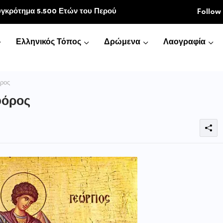
κοινωνία
Follow
Ελληνικός Τόπος
Δρώμενα
Λαογραφία
όρος
φόρος