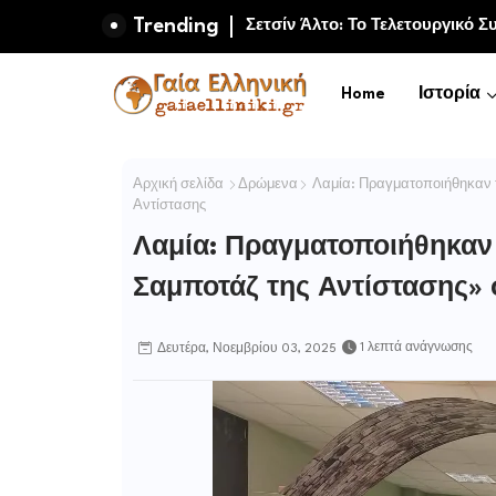
Trending
Μαμούθ και πρώιμη ανθρώπινη 
Home
Ιστορία
Αρχική σελίδα
Δρώμενα
Λαμία: Πραγματοποιήθηκαν τ
Αντίστασης
Λαμία: Πραγματοποιήθηκαν 
Σαμποτάζ της Αντίστασης» 
1 λεπτά ανάγνωσης
Δευτέρα, Νοεμβρίου 03, 2025