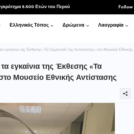
κοινωνία
Follow
Ελληνικός Τόπος
Δρώμενα
Λαογραφία
α εγκαίνια της Έκθεσης «Τα Σαμποτάζ της Αντίστασης» στο Μουσείο Εθνικής
τα εγκαίνια της Έκθεσης «Τα
στο Μουσείο Εθνικής Αντίστασης