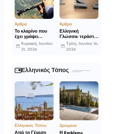
Άρθρα
Άρθρα
Το κλαρίνο που
Ελληνική
έχει γράψει
Γλώσσα: τεράστια
ιστορία στα χωριά
η προσφορά της
Κυριακή, Ιουνίου
Τρίτη, Ιουνίου 16,
της Ρούμελης
στο παγκόσμιο
21, 2026
2026
γίγνεσθαι.
Ελληνικός Τόπος
Ελληνικός Τόπος
Δρώμενα
Από τη Γένεση
Η Emblems