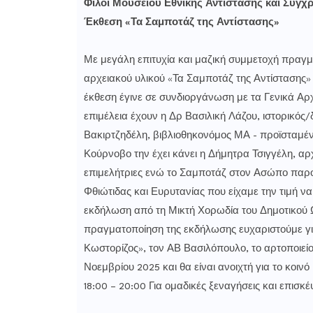
Φίλοι Μουσείου Εθνικής Αντίστασης και Σύγχ
Έκθεση «Τα Σαμποτάζ της Αντίστασης»
Με μεγάλη επιτυχία και μαζική συμμετοχή πραγμ
αρχειακού υλικού «Τα Σαμποτάζ της Αντίστασης»
έκθεση έγινε σε συνδιοργάνωση με τα Γενικά Αρ
επιμέλεια έχουν η Δρ Βασιλική Λάζου, ιστορικό
Βακιρτζηδέλη, βιβλιοθηκονόμος ΜΑ - προϊσταμέν
Κούρνοβο την έχει κάνει η Δήμητρα Τσιγγέλη, αρ
επιμελήτριες ενώ το Σαμποτάζ στον Ασώπο παρο
Φθιώτιδας και Ευρυτανίας που είχαμε την τιμή ν
εκδήλωση από τη Μικτή Χορωδία του Δημοτικού Ω
πραγματοποίηση της εκδήλωσης ευχαριστούμε για
Κωστορίζος», τον ΑΒ Βασιλόπουλο, το αρτοποιείο 
Νοεμβρίου 2025 και θα είναι ανοιχτή για το κοινό
18:00 – 20:00 Για ομαδικές ξεναγήσεις και επισ