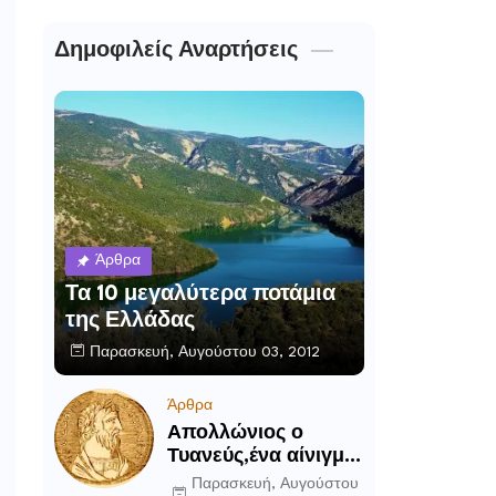
Δημοφιλείς Αναρτήσεις
Άρθρα
Τα 10 μεγαλύτερα ποτάμια
της Ελλάδας
Παρασκευή, Αυγούστου 03, 2012
Άρθρα
Απολλώνιος ο
Τυανεύς,ένα αίνιγμα
του αρχαίου κόσμου
Παρασκευή, Αυγούστου