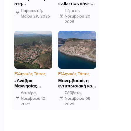
στη
Collection κάνει
Μεταμόρφωση:
το ντεμπούτο της
Παρασκευή,
Πέμπτη,
Το Mandarin
στο Ηνωμένο
Μαΐου 29, 2026
Νοεμβρίου 20,
Oriental, Costa
Βασίλειο με το
2025
Navarino
Luckham Park
αποκαλύπτει μια
Hotel & Spa και
νέα σεζόν
ανακοινώνει άλλα
βιωματικών
έξι ανοίγματα για
εμπειριών
το 2026 και μετά
Ελληνικός Τόπος
Ελληνικός Τόπος
«Ανάβρα
Μονεμβασιά, η
Μαγνησίας
εντυπωσιακή και
(Γούρα): Θεών
απομονωμένη
Δευτέρα,
Σάββατο,
αέτωμα της
οχυρωμένη πόλη
Νοεμβρίου 10,
Νοεμβρίου 08,
Όθρυος», γράφει
που ιδρύθηκε από
2025
2025
ο Δημήτρης Β.
τους τελευταίους
Καρέλης
Σπαρτιάτες