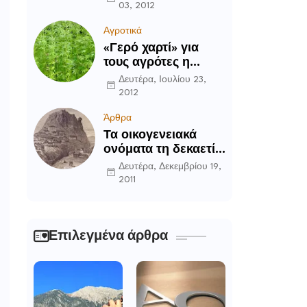
03, 2012
Αγροτικά
«Γερό χαρτί» για
τους αγρότες η
καλλιέργεια του
Δευτέρα, Ιουλίου 23,
κενάφ
2012
Άρθρα
Τα οικογενειακά
ονόματα τη δεκαετία
του ’90 στην
Δευτέρα, Δεκεμβρίου 19,
Περιοχή Δομοκού
2011
Επιλεγμένα άρθρα