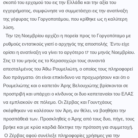
σκοπό του ερχομού του εις την Ελλάδα και την αξία του
εγχειρήματος, συμφώνησε να συμμετάσχει εις την ανατίναξη
της γέφυρας του Γοργοποτάμου, που κρίθηκε ως η καλύτερη
λύση.
Την 12η Νοεμβρίου αρχίζει η πορεία προς το Γοργοπόταμο με
ρυθμούς εντατικούς γιατί ο αρχηγός της αποστολής Έντυ είχε
ορίσει η ανατίναξη να γίνει το αργότερο 17 του μηνός Νοεμβρίου.
Στις 13 του μηνός εις το Κερασοχώρι τους συναντά
απεσταλμένος του Άθω Ρουμελιώτη, ο οποίος τους πληροφορεί
δυο πράγματα: ότι είναι επικίνδυνο να προχωρήσουν και ότι ο
Ρουμελιώτης και ο καπετάν Άρης Βελουχιώτης βρίσκονται σε
προστριβή και υπάρχει ο κίνδυνος οι δυο καπεταναίοι του ΕΛΑΣ
να εμπλακούν σε πόλεμο. Οι Ζέρβας και Γουντχάους
σκέφθηκαν να καλέσουν τον Άρη, αν θέλει, να βοηθήσει την
προσπάθειά των. Προσκληθείς ο Άρης από τους δυο, πήγε, τους
βρήκε και με κρύα καρδιά δέκτηκε την πρόταση για συμμετοχή.
Ο Ζέρβας αφού συνέλεξε πληροφορίες χρήσιμες για την