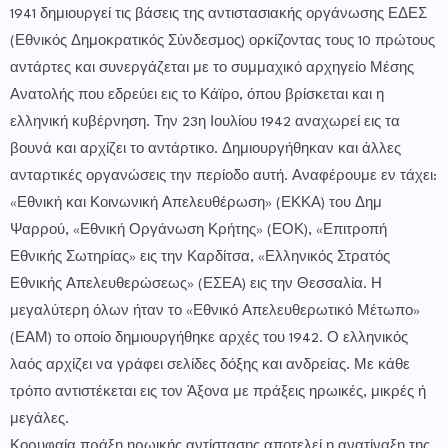
1941 δημιουργεί τις βάσεις της αντιστασιακής οργάνωσης ΕΔΕΣ
(Εθνικός Δημοκρατικός Σύνδεσμος) ορκίζοντας τους 10 πρώτους
αντάρτες και συνεργάζεται με το συμμαχικό αρχηγείο Μέσης
Ανατολής που εδρεύει εις το Κάϊρο, όπου βρίσκεται και η
ελληνική κυβέρνηση. Την 23η Ιουλίου 1942 αναχωρεί εις τα
βουνά και αρχίζει το αντάρτικο. Δημιουργήθηκαν και άλλες
ανταρτικές οργανώσεις την περίοδο αυτή. Αναφέρουμε εν τάχει:
«Εθνική και Κοινωνική Απελευθέρωση» (ΕΚΚΑ) του Δημ
Ψαρρού, «Εθνική Οργάνωση Κρήτης» (ΕΟΚ), «Επιτροπή
Εθνικής Σωτηρίας» εις την Καρδίτσα, «Ελληνικός Στρατός
Εθνικής Απελευθερώσεως» (ΕΣΕΑ) εις την Θεσσαλία. Η
μεγαλύτερη όλων ήταν το «Εθνικό Απελευθερωτικό Μέτωπο»
(ΕΑΜ) το οποίο δημιουργήθηκε αρχές του 1942. Ο ελληνικός
λαός αρχίζει να γράφει σελίδες δόξης και ανδρείας. Με κάθε
τρόπο αντιστέκεται εις τον Άξονα με πράξεις ηρωικές, μικρές ή
μεγάλες.
Κορυφαία πράξη ηρωικής αντίστασης αποτελεί η ανατίναξη της