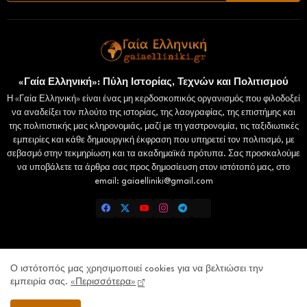
«Γαία Ελληνική»: Πύλη Ιστορίας, Τεχνών και Πολιτισμού
Η «Γαία Ελληνική» είναι ένας μη κερδοσκοπικός οργανισμός που φιλοδοξεί
να αναδείξει τον πλούτο της ιστορίας, της λαογραφίας, της επιστήμης και
της πολιτιστικής μας κληρονομιάς, μαζί με τη γαστρονομία, τις ταξιδιωτικές
εμπειρίες και κάθε δημιουργική έκφραση που υπηρετεί τον πολιτισμό, με
σεβασμό στην τεκμηρίωση και τα ακαδημαϊκά πρότυπα. Σας προσκαλούμε
να υποβάλετε τα άρθρα σας προς δημοσίευση στον ιστότοπό μας, στο
email: gaiaelliniki@gmail.com
Home
Επικοινωνία
Πολιτική Απορρήτου
Ο ιστότοπός μας χρησιμοποιεί cookies για να βελτιώσει την
εμπειρία σας.
«Περισσότερα»
Lamiatimes.gr
Domokosnews.gr
kallitheareport.gr