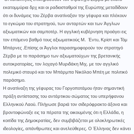
εκατομμύρια δρχ και οι ραδιοσταθμοί της Ευρώπης μεταδίδουν
ότι οι δυνάμεις του Ζέρβα ανατίναξαν την γέφυρα και πλέκουν
το εγκώμιο του στρατηγού, των ανταρτών και των Άγγλων
αξιωματικών και σαμποτέρ. Η αγγλική κυβέρνηση προάγει εις
τον επόμενο βαθμό τους αξιωματικούς Μ. Έντυ, Κρίστ και Τόμ
Μπάρνες .Επίσης οι Άγγλοι παρασημοφορούν τον στρατηγό
Ζέρβα με το παράσημο των αξιωματούχων της βρετανικής
αυτοκρατορίας, τον λοχαγό Μυριδάκη Μιχ. με τον αγγλικό
πολεμικό σταυρό και τον Μπάρμπα Νικόλαο Μπέη με πολιτικό
παράσημο.
Η ανατίναξη της γέφυρας του Γοργοποτάμου ήταν σημαντική
πράξη αντίστασης του αντάρτικου σώματος του υπερήφανου
Ελληνικού Λαού. Πλήγωσε βαριά τον σιδερόφρακτο άξονα και
βροντοφώναξε εις τα πέρατα της οικουμένης ότι η Ελλάδα, η
κοιτίδα της Δημοκρατίας, δεν συμβιβάζεται με ολοκληρωτικές
ιδεολογίες, απάνθρωπες και ανελεύθερες. Ο Έλληνας δεν κάνει