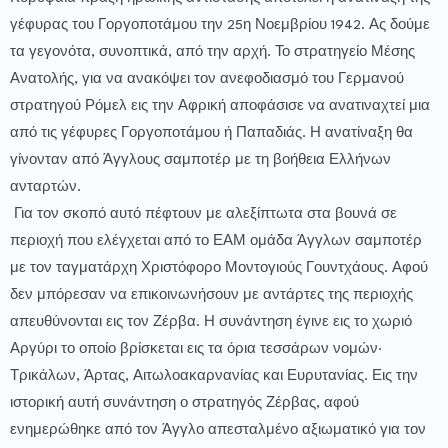
γέφυρας του Γοργοποτάμου την 25η Νοεμβρίου 1942. Ας δούμε
τα γεγονότα, συνοπτικά, από την αρχή. Το στρατηγείο Μέσης
Ανατολής, για να ανακόψει τον ανεφοδιασμό του Γερμανού
στρατηγού Ρόμελ εις την Αφρική αποφάσισε να ανατιναχτεί μια
από τις γέφυρες Γοργοποτάμου ή Παπαδιάς. Η ανατίναξη θα
γίνονταν από Άγγλους σαμποτέρ με τη βοήθεια Ελλήνων
ανταρτών.
Για τον σκοπό αυτό πέφτουν με αλεξίπτωτα στα βουνά σε
περιοχή που ελέγχεται από το ΕΑΜ ομάδα Άγγλων σαμποτέρ
με τον ταγματάρχη Χριστόφορο Μοντογιούς Γουντχάους. Αφού
δεν μπόρεσαν να επικοινωνήσουν με αντάρτες της περιοχής
απευθύνονται εις τον Ζέρβα. Η συνάντηση έγινε εις το χωριό
Αργύρι το οποίο βρίσκεται εις τα όρια τεσσάρων νομών‧
Τρικάλων, Άρτας, Αιτωλοακαρνανίας και Ευρυτανίας. Εις την
ιστορική αυτή συνάντηση ο στρατηγός Ζέρβας, αφού
ενημερώθηκε από τον Άγγλο απεσταλμένο αξιωματικό για τον