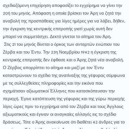
σχεδιαζόμενη επιχείρηση αποφασίζει το εγχείρημα να γίνει την
20ή του μηνός. Απόφαση η οποία βρίσκει τον Άρη να ζητά την
αναβολή της προσπάθειας για λίγες ημέρες για να λάβει, δήθεν,
την έγκριση της κεντρικής επιτροπής γιατί χωρίς αυτή δεν
μπορεί να συμμετάσχει. Δεκτό γίνεται το αίτημα του Άρη.
Στις 21 του μηνός δίνεται ο όρκος των ανταρτών ενώπιον του
Ζέρβα και του Έντυ. Την 23η Νοεμβρίου 1942 η έγκριση της
κεντρικής επιτροπής δεν έφθασε και ο Άρης ζητά νέα αναβολή.
Ο Ζέρβας απορρίπτει το αίτημα και μαζί με τον Έντυ
καταστρώνουν το σχέδιο της ανατίναξης της γέφυρας σύμφωνα
με τις συλλεχθείσες πληροφορίες και την εικόνα που
σχημάτισαν αξιωματικοί Έλληνες που κατασκόπευσαν την
περιοχή. Έγινε κατόπτευση της γέφυρας και της γύρω περιοχής
λίγες ώρες πριν το εγχείρημα από τον Ζέρβα και τους Άγγλους
αξιωματικούς και έγιναν οι αναγκαίες αλλαγές εις το σχέδιο
δράσεως. Τότε ο Άρης ανακοίνωσε ότι διαθέτει 42 άνδρες για το