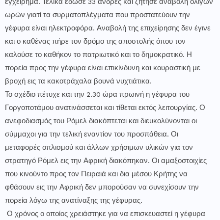
εγχείρημα. Τελικά έδωσε 33 άνδρες και ζήτησε αναβολή ολίγων
ωρών γιατί τα συρματοπλέγματα που προστατεύουν την
γέφυρα είναι ηλεκτροφόρα. Αναβολή της επιχείρησης δεν έγινε
και ο καθένας πήρε τον δρόμο της αποστολής όπου τον
καλούσε το καθήκον το πατριωτικό και το δημοκρατικό. Η
πορεία προς την γέφυρα είναι επικίνδυνη και κουραστική με
βροχή εις τα κακοτράχαλα βουνά νυχτιάτικα.
Το σχέδιο πέτυχε και την 2.30 ώρα πρωινή η γέφυρα του
Γοργοποτάμου ανατινάσσεται και τίθεται εκτός λειτουργίας. Ο
ανεφοδιασμός του Ρόμελ διακόπτεται και διευκολύνονται οι
σύμμαχοι για την τελική εναντίον του προσπάθεια. Οι
μεταφορές οπλισμού και άλλων χρήσιμων υλικών για τον
στρατηγό Ρόμελ εις την Αφρική διακόπηκαν. Οι αμαξοστοιχίες
που κινούντο προς τον Πειραιά και δια μέσου Κρήτης να
φθάσουν εις την Αφρική δεν μπορούσαν να συνεχίσουν την
πορεία λόγω της ανατίναξης της γέφυρας.
Ο χρόνος ο οποίος χρειάστηκε για να επισκευαστεί η γέφυρα