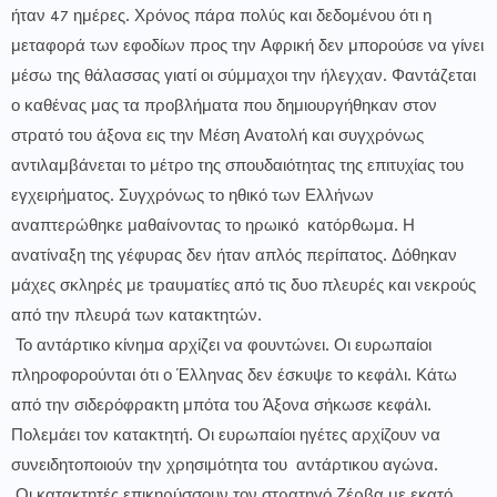
ήταν 47 ημέρες. Χρόνος πάρα πολύς και δεδομένου ότι η
μεταφορά των εφοδίων προς την Αφρική δεν μπορούσε να γίνει
μέσω της θάλασσας γιατί οι σύμμαχοι την ήλεγχαν. Φαντάζεται
ο καθένας μας τα προβλήματα που δημιουργήθηκαν στον
στρατό του άξονα εις την Μέση Ανατολή και συγχρόνως
αντιλαμβάνεται το μέτρο της σπουδαιότητας της επιτυχίας του
εγχειρήματος. Συγχρόνως το ηθικό των Ελλήνων
αναπτερώθηκε μαθαίνοντας το ηρωικό κατόρθωμα. Η
ανατίναξη της γέφυρας δεν ήταν απλός περίπατος. Δόθηκαν
μάχες σκληρές με τραυματίες από τις δυο πλευρές και νεκρούς
από την πλευρά των κατακτητών.
Το αντάρτικο κίνημα αρχίζει να φουντώνει. Οι ευρωπαίοι
πληροφορούνται ότι ο Έλληνας δεν έσκυψε το κεφάλι. Κάτω
από την σιδερόφρακτη μπότα του Άξονα σήκωσε κεφάλι.
Πολεμάει τον κατακτητή. Οι ευρωπαίοι ηγέτες αρχίζουν να
συνειδητοποιούν την χρησιμότητα του αντάρτικου αγώνα.
Οι κατακτητές επικηρύσσουν τον στρατηγό Ζέρβα με εκατό