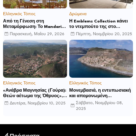
Ελληνικός Τόπος
Δρώμενα
Από τη Γένεση στη
Η Emblems Collection κάνει
Μεταμόρφωση: Το Mandarin
το ντεμπούτο της στο
Oriental, Costa Navarino
Ηνωμένο Βασίλειο με το
Παρασκευή, Μαΐου 29, 2026
Πέμπτη, Νοεμβρίου 20, 2025
αποκαλύπτει μια νέα σεζόν
Luckham Park Hotel & Spa
βιωματικών εμπειριών
και ανακοινώνει άλλα έξι
ανοίγματα για το 2026 και
μετά
Ελληνικός Τόπος
Ελληνικός Τόπος
«Ανάβρα Μαγνησίας (Γούρα):
Μονεμβασιά, η εντυπωσιακή
Θεών αέτωμα της Όθρυος»,
και απομονωμένη
γράφει ο Δημήτρης Β.
οχυρωμένη πόλη που
Σάββατο, Νοεμβρίου 08,
Δευτέρα, Νοεμβρίου 10, 2025
Καρέλης
ιδρύθηκε από τους
2025
τελευταίους Σπαρτιάτες