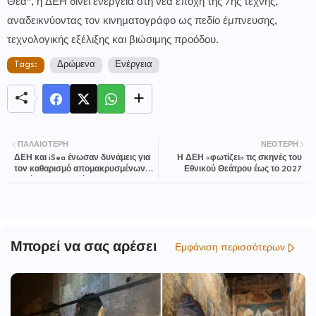
Θέα", η ΔΕΗ δίνει ενέργεια στη νέα εποχή της 7ης τέχνης,
αναδεικνύοντας τον κινηματογράφο ως πεδίο έμπνευσης,
τεχνολογικής εξέλιξης και βιώσιμης προόδου.
Tags:
Δρώμενα
Ενέργεια
ΠΑΛΑΙΌΤΕΡΗ
ΝΕΌΤΕΡΗ
ΔΕΗ και iSea ένωσαν δυνάμεις για
Η ΔΕΗ «φωτίζει» τις σκηνές του
τον καθαρισμό απομακρυσμένων
Εθνικού Θεάτρου έως το 2027
ακτών σε περιοχές Natura 2000
Μπορεί να σας αρέσει
Εμφάνιση περισσότερων