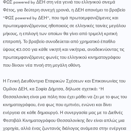
ΦΩΣ powered by ΔΕΗ στη νέα γενιά του ελληνικού σινεμά
Φέτος, για δεύτερη συνεχή χρονιά, η ΔΕΗ απονέμει το βραβείο
"ΦΩΣ powered by ΔΕΗ”, που τιμά πρωτοεμφανιζόμενες και
πρωτοεμφανιζόμενους ηθοποιούς σε ελληνικές ταινίες μεγάλου
μήκους, η επιλογή των οποίων θα γίνει από τριμελή κριτική
επιτροπή. Το βραβείο συνοδεύεται από χρηματικό έπαθλο
ύψους €3.000 για κάθε νικητή και νικήτρια, αναδεικνύοντας τις
πρωτοεμφανιζόμενες φωνές του ελληνικού κινηματογράφου
που δίνουν νέα πνοή στη μεγάλη οθόνη.
Η Γενική Διευθύντρια Εταιρικών Σχέσεων και Επικοινωνίας του
Ομίλου ΔΕΗ, κα Σοφία Δήμτσα, δήλωσε σχετικά: "Η
Θεσσαλονίκη είναι μια πόλη που έχει μάθει να ζει με το φως του
κινηματογράφου, ένα φως που εμπνέει, ενώνει και δίνει
ενέργεια σε κάθε δημιουργό. Η συνεργασία μας με το Διεθνές
Φεστιβάλ Κινηματογράφου Θεσσαλονίκης δεν είναι απλώς μια
χορηγία, αλλά ένας ζωντανός διάλογος ανάμεσα στην ενέργεια