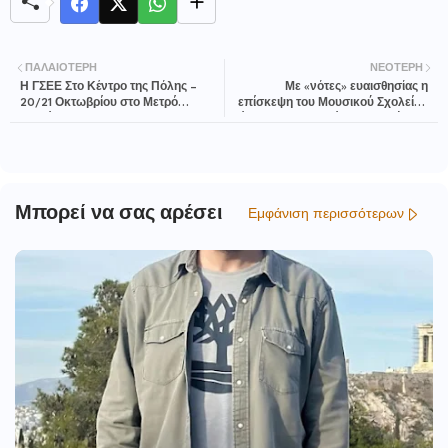
ΠΑΛΑΙΌΤΕΡΗ
ΝΕΌΤΕΡΗ
Η ΓΣΕΕ Στο Κέντρο της Πόλης –
Με «νότες» ευαισθησίας η
20/21 Οκτωβρίου στο Μετρό
επίσκεψη του Μουσικού Σχολείου
Συντάγματος
Πάτρας στο Μουσείο Ναζισμού, στο
Δίστομο
Μπορεί να σας αρέσει
Εμφάνιση περισσότερων