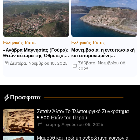
βιωματικών εμπειριών
και ανακοινώνει άλλα έξι
ανοίγματα για το 2026 και
μετά
Ελληνικός Τόπος
Ελληνικός Τόπος
«Ανάβρα Μαγνησίας (Γούρα):
Μονεμβασιά, η εντυπωσιακή
Θεών αέτωμα της Όθρυος»,
και απομονωμένη
γράφει ο Δημήτρης Β.
οχυρωμένη πόλη που
Σάββατο, Νοεμβρίου 08,
Δευτέρα, Νοεμβρίου 10, 2025
Καρέλης
ιδρύθηκε από τους
2025
τελευταίους Σπαρτιάτες
Πρόσφατα
Σετσίν Άλτο: Το Τελετουργικό Συγκρότημα
5.500 Ετών του Περού
Τετάρτη, Αυγούστου 05, 2026
Μαμούθ και πρώιμη ανθρώπινη κοινωνία