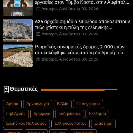
εργασίες στον Τύμβο Καστά, στην Αμφίπολη.
Αποδίδονται μνημεία της πόλης
Δευτέρα, Αυγούστου 03, 2026
αποκατεστημένα και προσβάσιμα
626 αρχαία σημάδια λιθοξόου αποκαλύπτουν
πώς χτίστηκε η πύλη της ελληνικής
Πτολεμαΐδας στη Λιβύη
Δευτέρα, Αυγούστου 03, 2026
Ρωμαϊκός συνοριακός δρόμος 2.000 ετών
αποκαλύφθηκε κάτω από τη διαδρομή του
νέου αυτοκινητόδρομου Α8 της Γερμανίας
Δευτέρα, Αυγούστου 03, 2026
Θεματικές
Άρθρα
Αρχαιολογία
Βιβλίο
Γευσιγνωσία
Γη&Αγρός
Δρώμενα
Εκδηλώσεις
Εκκλησία
Ελληνικός Πολιτισμός
Ελληνικός Τόπος
Επιστήμη