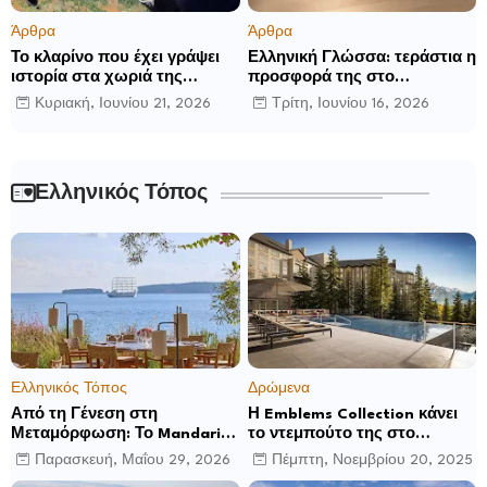
Άρθρα
Άρθρα
Το κλαρίνο που έχει γράψει
Ελληνική Γλώσσα: τεράστια η
ιστορία στα χωριά της
προσφορά της στο
Ρούμελης
παγκόσμιο γίγνεσθαι.
Κυριακή, Ιουνίου 21, 2026
Τρίτη, Ιουνίου 16, 2026
Ελληνικός Τόπος
Ελληνικός Τόπος
Δρώμενα
Από τη Γένεση στη
Η Emblems Collection κάνει
Μεταμόρφωση: Το Mandarin
το ντεμπούτο της στο
Oriental, Costa Navarino
Ηνωμένο Βασίλειο με το
Παρασκευή, Μαΐου 29, 2026
Πέμπτη, Νοεμβρίου 20, 2025
αποκαλύπτει μια νέα σεζόν
Luckham Park Hotel & Spa