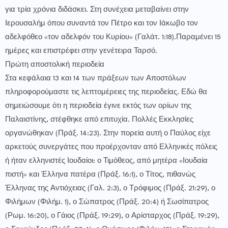
για τρία χρόνια διδάσκει. Στη συνέχεια μεταβαίνει στην
Ιερουσαλήμ όπου συναντά τον Πέτρο και τον Ιάκωβο τον
αδελφόθεο «τον αδελφόν του Κυρίου» (Γαλάτ. 1:18).Παραμένει 15
ημέρες και επιστρέφει στην γενέτειρα Ταρσό.
Πρώτη αποστολική περιοδεία
Στα κεφάλαια 13 και 14 των πράξεων των Αποστόλων
πληροφορούμαστε τις λεπτομέρειες της περιοδείας. Εδώ θα
σημειώσουμε ότι η περιοδεία έγινε εκτός των ορίων της
Παλαιστίνης, στέφθηκε από επιτυχία. Πολλές Εκκλησίες
οργανώθηκαν (Πράξ. 14:23). Στην πορεία αυτή ο Παύλος είχε
αρκετούς συνεργάτες που προέρχονταν από Ελληνικές πόλεις
ή ήταν ελληνιστές Ιουδαίοι: ο Τιμόθεος, από μητέρα «Ιουδαία
πιστή» και Έλληνα πατέρα (Πράξ. 16:1), ο Τίτος, πιθανώς
Έλληνας της Αντιόχειας (Γαλ. 2:3), ο Τρόφιμος (Πράξ. 21:29), ο
Φιλήμων (Φιλήμ. 1), ο Σώπατρος (Πράξ. 20:4) ή Σωσίπατρος
(Ρωμ. 16:20), ο Γάιος (Πράξ. 19:29), ο Αρίσταρχος (Πράξ. 19:29),