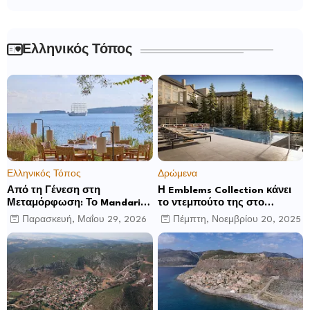
Ελληνικός Τόπος
Ελληνικός Τόπος
Δρώμενα
Από τη Γένεση στη
Η Emblems Collection κάνει
Μεταμόρφωση: Το Mandarin
το ντεμπούτο της στο
Oriental, Costa Navarino
Ηνωμένο Βασίλειο με το
Παρασκευή, Μαΐου 29, 2026
Πέμπτη, Νοεμβρίου 20, 2025
αποκαλύπτει μια νέα σεζόν
Luckham Park Hotel & Spa
βιωματικών εμπειριών
και ανακοινώνει άλλα έξι
ανοίγματα για το 2026 και
μετά