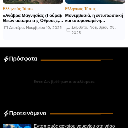
Ελληνικός Τόπος
Ελληνικός Τόπος
«Ανάβρα Μαγνησίας (Γούρα):
Μονεμβασιά, η εντυπωσιακή
Θεών αέτωμα της Όθρυος»,
και απομονωμένη
γράφει ο Δημήτρης Β.
οχυρωμένη πόλη που
Σάββατο, Νοεμβρίου 08,
Δευτέρα, Νοεμβρίου 10, 2025
Καρέλης
ιδρύθηκε από τους
2025
τελευταίους Σπαρτιάτες
Πρόσφατα
Error:
Δεν βρέθηκαν αποτελέσματα
Προτεινόμενα
Εντοπισμός αρχαίου ναυαγίου στη νήσο