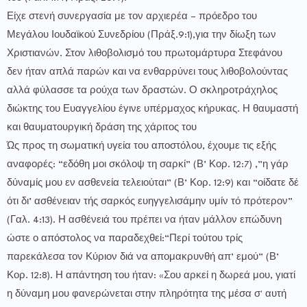
Είχε στενή συνεργασία με τον αρχιερέα – πρόεδρο του
Μεγάλου Ιουδαϊκού Συνεδρίου (Πράξ.9:1),για την δίωξη των
Χριστιανών. Στον λιθοβολισμό του πρωτομάρτυρα Στεφάνου
δεν ήταν απλά παρών και να ενθαρρύνει τους λιθοβολούντας
αλλά φύλασσε τα ρούχα των δραστών. Ο σκληροτράχηλος
διώκτης του Ευαγγελίου έγινε υπέρμαχος κήρυκας. Η θαυμαστή
και θαυματουργική δράση της χάριτος του
Ώς προς τη σωματική υγεία του αποστόλου, έχουμε τις εξής
αναφορές: “εδόθη μοι σκόλοψ τη σαρκί” (Β’ Κορ. 12:7) ,”η γάρ
δύναμίς μου εν ασθενεία τελειούται” (Β’ Κορ. 12:9) και “οίδατε δέ
ότι δι’ ασθένειαν τής σαρκός ευηγγελισάμην υμίν τό πρότερον”
(Γαλ. 4:13). Η ασθένειά του πρέπει να ήταν μάλλον επώδυνη
ώστε ο απόστολος να παραδεχθεί:“Περί τούτου τρίς
παρεκάλεσα τον Κύριον διά να απομακρυνθή απ’ εμού” (Β’
Κορ. 12:8). Η απάντηση του ήταν: «Σου αρκεί η δωρεά μου, γιατί
η δύναμη μου φανερώνεται στην πληρότητα της μέσα σ' αυτή