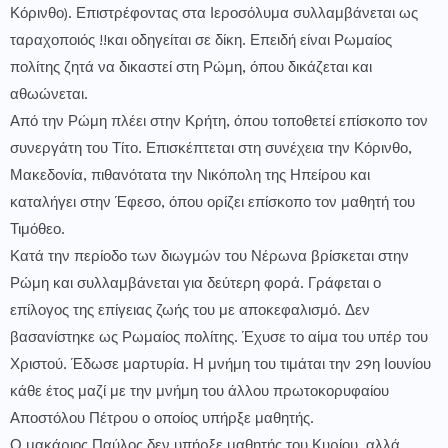
Κόρινθο). Επιστρέφοντας στα Ιεροσόλυμα συλλαμβάνεται ως
ταραχοποιός !!και οδηγείται σε δίκη. Επειδή είναι Ρωμαίος
πολίτης ζητά να δικαστεί στη Ρώμη, όπου δικάζεται και
αθωώνεται.
Από την Ρώμη πλέει στην Κρήτη, όπου τοποθετεί επίσκοπο τον
συνεργάτη του Τίτο. Επισκέπτεται στη συνέχεια την Κόρινθο,
Μακεδονία, πιθανότατα την Νικόπολη της Ηπείρου και
καταλήγει στην Έφεσο, όπου ορίζει επίσκοπο τον μαθητή του
Τιμόθεο.
Κατά την περίοδο των διωγμών του Νέρωνα βρίσκεται στην
Ρώμη και συλλαμβάνεται για δεύτερη φορά. Γράφεται ο
επίλογος της επίγειας ζωής του με αποκεφαλισμό. Δεν
βασανίστηκε ως Ρωμαίος πολίτης. Έχυσε το αίμα του υπέρ του
Χριστού. Έδωσε μαρτυρία. Η μνήμη του τιμάται την 29η Ιουνίου
κάθε έτος μαζί με την μνήμη του άλλου πρωτοκορυφαίου
Αποστόλου Πέτρου ο οποίος υπήρξε μαθητής.
Ο μακάριος Παύλος δεν υπήρξε μαθητής του Κυρίου, αλλά