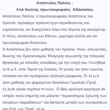
Απόστολος Παύλος :
Από διώκτης πρωτοκορυφαίος διδάσκαλος.
Απόστολος Παύλος, ο πρωτοκορυφαίος Απόστολος του
Χριστού, πρόσφερε τεράστιο έργο περιοδεύοντας και
κηρύσσοντας τον Ευαγγελικό Λόγο στα πέρατα της οικουμένης.
Ο τίτλος «Απόστολος των Εθνών» μαρτυρεί πολλά για τον
πρωτοκορυφαίο Απόστολο.
Ο Απόστολος δεν ήταν μαθητής του Χριστού. Ήταν, απεναντίας,
διώκτης του Χριστιανισμού. Φλογερός αγωνιστής της πατρώας
θρησκείας με σπουδές σπουδαίες για την εποχή του. Γεννήθηκε
το 15 μ.Χ. στην Ταρσό της Κιλικίας. Οι γονείς του ήταν ευγενείς
πλούσιοι και του πρόσφεραν αξιόλογη μόρφωση. Το 34 μ.Χ.
ήταν μαθητής του φημισμένου δασκάλου Γαμαλιήλ (Πράξ.
22.3),σε ηλικία περίπου 19 ετών. Ο ίδιος ομολογεί αργότερα ότι
υπήρξε πολύ επιμελής και μάλιστα “περισσότερος ζηλωτής των
πατρικών παραδόσεων” και διέπρεπε μεταξύ των συνομηλίκων
του (Γαλ. 1:14, Πράξ. 26:4).