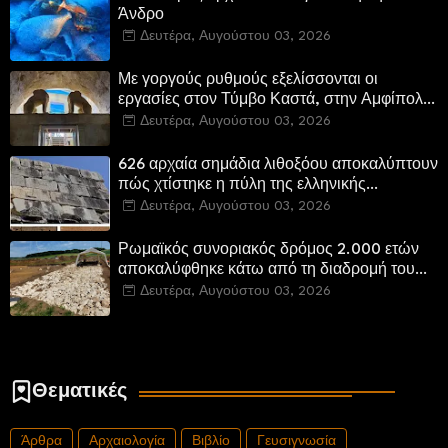
Άνδρο
Δευτέρα, Αυγούστου 03, 2026
Με γοργούς ρυθμούς εξελίσσονται οι
εργασίες στον Τύμβο Καστά, στην Αμφίπολη.
Αποδίδονται μνημεία της πόλης
Δευτέρα, Αυγούστου 03, 2026
αποκατεστημένα και προσβάσιμα
626 αρχαία σημάδια λιθοξόου αποκαλύπτουν
πώς χτίστηκε η πύλη της ελληνικής
Πτολεμαΐδας στη Λιβύη
Δευτέρα, Αυγούστου 03, 2026
Ρωμαϊκός συνοριακός δρόμος 2.000 ετών
αποκαλύφθηκε κάτω από τη διαδρομή του
νέου αυτοκινητόδρομου Α8 της Γερμανίας
Δευτέρα, Αυγούστου 03, 2026
Θεματικές
Άρθρα
Αρχαιολογία
Βιβλίο
Γευσιγνωσία