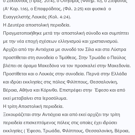
ο Σεκούνδος (Πράξ. 20:4), ο Ονήσιμος (Φιλήμ. 10), ο Στεφανάς
(Α’ Κορ. 1:16), ο Επαφρόδιτος, (Φιλ. 2:25) και φυσικά ο
Ευαγγελιστής Λουκάς (Κολ. 4:24).
Η Δευτέρα αποστολική περιοδεία.
Πραγματοποιήθηκε μετά την αποστολική σύνοδο και συμπίπτει
με την νέα εποχή σχέσεων ελληνισμού και χριστιανισμού.
Αρχίζει από την Αντιόχεια με συνοδό τον Σίλα και στα Λύστρα
προστίθεται στη συνοδεία ο Τιμόθεος. Στην Τρωάδα ο Παύλος
βλέπει σε όραμα Μακεδόνα να τον προσκαλεί στην Μακεδονία.
Προστίθεται και ο Λουκάς στην συνοδεία. Περνά στην Ελλάδα
και ιδρύει εκκλησίες στις πόλεις Φιλίππους, Θεσσαλονίκη,
Βέροια, Αθήνα και Κόρινθο. Επιστρέφει στην Έφεσο και από
εκεί μεταβαίνει στα Ιεροσόλυμα.
Η τρίτη Αποστολική περιοδεία.
Ξεκουράζεται στην Αντιόχεια και από εκεί αρχίζει την τρίτη
περιοδεία επισκεπτόμενος πόλεις στις οποίες έχει ιδρύσει
εκκλησίες ( Έφεσο, Τρωάδα, Φιλίππους, Θεσσαλονίκη, Βέροια,