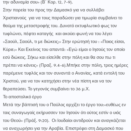
την αδυναμία σου» (Β΄ Κορ. 12, 7-9).
Στην πορεία του προς την Δαμασκό για να συλλάβει
Χριστιανούς για να τους παραδώσει για τιμωρία συμβαίνει το
θαύμα της μεταστροφής του. Δυνατό εκτυφλωτικό φως τον
τυφλώνει, πέφτει καταγής και ακούει φωνή να του λέγει
«Σαούλ, Σαούλ, τι με διώκεις;» Στην ερώτησή του : «Ποιος είσαι,
Κύριε;» Και Εκείνος του απαντά: «Εγώ είμαι ο Ιησούς τον οποίο
εσύ διώκεις. Σήκω και είσελθε στην πόλη και θα σου πω τι
πρέπει να κάνεις» (Πραξ. 9.4-6).Μπήκε στην πόλη, τρεις ημέρες
παρέμεινε τυφλός και τον συναντά ο Ανανίας, κατά εντολή του
Χριστού, για να τον κατηχήσει στην νέα πίστη και να τον
θεραπεύσει. Το γεγονός συμβαίνει το 36 μ.Χ.
Το αποστολικό έργο
Μετά την βάπτισή του ο Παύλος αρχίζει το έργο του:«ευθέως εν
ταις συναγωγαίς εκήρυσσεν τον Ιησούν ότι ούτος εστίν ο υιός
του Θεού» (Πράξ. 9:20). Οι Ιουδαίοι αντιδρούν και αναγκάζεται
να αναχωρήσει για την Αραβία. Επιστρέφει στη Δαμασκό που