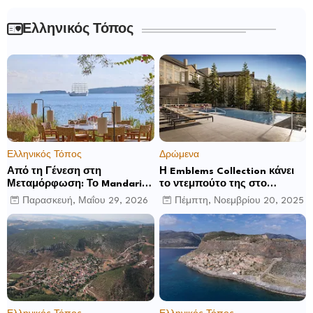
Ελληνικός Τόπος
Ελληνικός Τόπος
Δρώμενα
Από τη Γένεση στη
Η Emblems Collection κάνει
Μεταμόρφωση: Το Mandarin
το ντεμπούτο της στο
Oriental, Costa Navarino
Ηνωμένο Βασίλειο με το
Παρασκευή, Μαΐου 29, 2026
Πέμπτη, Νοεμβρίου 20, 2025
αποκαλύπτει μια νέα σεζόν
Luckham Park Hotel & Spa
βιωματικών εμπειριών
και ανακοινώνει άλλα έξι
ανοίγματα για το 2026 και
μετά