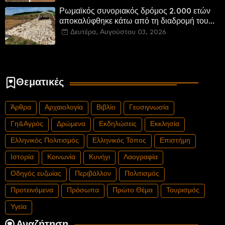
Ρωμαϊκός συνοριακός δρόμος 2.000 ετών
αποκαλύφθηκε κάτω από τη διαδρομή του
νέου αυτοκινητόδρομου Α8 της Γερμανίας
Δευτέρα, Αυγούστου 03, 2026
Θεματικές
Άρθρα
Αρχαιολογία
Βιβλίο
Γευσιγνωσία
Γη&Αγρός
Δρώμενα
Εκδηλώσεις
Εκκλησία
Ελληνικός Πολιτισμός
Ελληνικός Τόπος
Επιστήμη
Ιστορία
Κοινωνία
Κυνήγι
Λαογραφία
Οδηγός ευζωίας
Περιβάλλον
Πολιτισμός
Προτεινόμενα
Πρόσωπα
Πρώτο Θέμα
Τουρισμός
Υγεία
Αναζήτηση