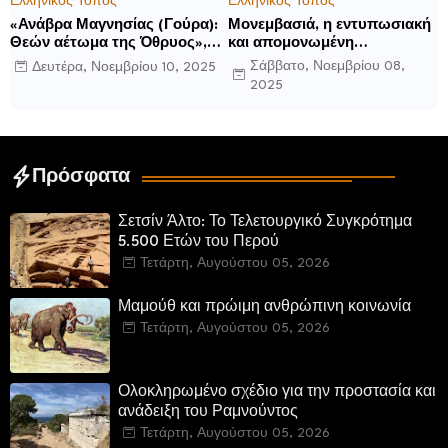
Ελληνικός Τόπος
Ελληνικός Τόπος
«Ανάβρα Μαγνησίας (Γούρα):
Μονεμβασιά, η εντυπωσιακή
Θεών αέτωμα της Όθρυος»,
και απομονωμένη
γράφει ο Δημήτρης Β.
οχυρωμένη πόλη που
Σάββατο, Νοεμβρίου 08,
Δευτέρα, Νοεμβρίου 10, 2025
Καρέλης
ιδρύθηκε από τους
2025
τελευταίους Σπαρτιάτες
Πρόσφατα
Σετσίν Άλτο: Το Τελετουργικό Συγκρότημα
5.500 Ετών του Περού
Τετάρτη, Αυγούστου 05, 2026
Μαμούθ και πρώιμη ανθρώπινη κοινωνία
Τετάρτη, Αυγούστου 05, 2026
Ολοκληρωμένο σχέδιο για την προστασία και
ανάδειξη του Ραμνούντος
Τετάρτη, Αυγούστου 05, 2026