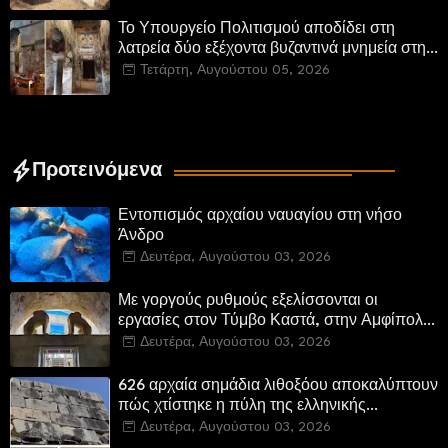
Το Υπουργείο Πολιτισμού αποδίδει στη
λατρεία δύο εξέχοντα βυζαντινά μνημεία στην
Καστοριά και έπεται το αποκαταστημένο
Τετάρτη, Αυγούστου 05, 2026
τέμενος Κουρσούμ
Προτεινόμενα
Εντοπισμός αρχαίου ναυαγίου στη νήσο
Άνδρο
Δευτέρα, Αυγούστου 03, 2026
Με γοργούς ρυθμούς εξελίσσονται οι
εργασίες στον Τύμβο Καστά, στην Αμφίπολη.
Αποδίδονται μνημεία της πόλης
Δευτέρα, Αυγούστου 03, 2026
αποκατεστημένα και προσβάσιμα
626 αρχαία σημάδια λιθοξόου αποκαλύπτουν
πώς χτίστηκε η πύλη της ελληνικής
Πτολεμαΐδας στη Λιβύη
Δευτέρα, Αυγούστου 03, 2026