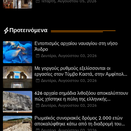
Καστοριά και έπεται το αποκαταστημένο
Τετάρτη, Αυγούστου 05, 2026
τέμενος Κουρσούμ
Προτεινόμενα
Εντοπισμός αρχαίου ναυαγίου στη νήσο
Άνδρο
Δευτέρα, Αυγούστου 03, 2026
Με γοργούς ρυθμούς εξελίσσονται οι
εργασίες στον Τύμβο Καστά, στην Αμφίπολη.
Αποδίδονται μνημεία της πόλης
Δευτέρα, Αυγούστου 03, 2026
αποκατεστημένα και προσβάσιμα
626 αρχαία σημάδια λιθοξόου αποκαλύπτουν
πώς χτίστηκε η πύλη της ελληνικής
Πτολεμαΐδας στη Λιβύη
Δευτέρα, Αυγούστου 03, 2026
Ρωμαϊκός συνοριακός δρόμος 2.000 ετών
αποκαλύφθηκε κάτω από τη διαδρομή του
νέου αυτοκινητόδρομου Α8 της Γερμανίας
Δευτέρα, Αυγούστου 03, 2026