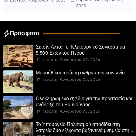
Σάββατο, Νοεμβρίου 08,
Δευτέρα, Νοεμβρίου 10, 2025
Καρέλης
ιδρύθηκε από τους
2025
τελευταίους Σπαρτιάτες
Πρόσφατα
Σετσίν Άλτο: Το Τελετουργικό Συγκρότημα
5.500 Ετών του Περού
Τετάρτη, Αυγούστου 05, 2026
Μαμούθ και πρώιμη ανθρώπινη κοινωνία
Τετάρτη, Αυγούστου 05, 2026
Ολοκληρωμένο σχέδιο για την προστασία και
ανάδειξη του Ραμνούντος
Τετάρτη, Αυγούστου 05, 2026
Το Υπουργείο Πολιτισμού αποδίδει στη
λατρεία δύο εξέχοντα βυζαντινά μνημεία στην