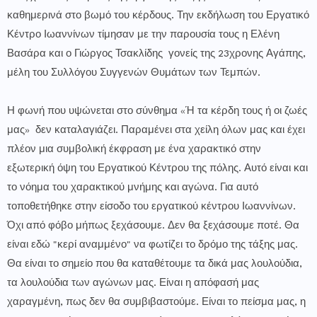
καθημερινά στο βωμό του κέρδους. Την εκδήλωση του Εργατικό
Κέντρο Ιωαννίνων τίμησαν με την παρουσία τους η Ελένη
Βασάρα και ο Γιώργος Τσακλίδης γονείς της 23χρονης Αγάπης,
μέλη του Συλλόγου Συγγενών Θυμάτων των Τεμπών.
Η φωνή που υψώνεται στο σύνθημα «Ή τα κέρδη τους ή οι ζωές
μας» δεν καταλαγιάζει. Παραμένει στα χείλη όλων μας και έχει
πλέον μια συμβολική έκφραση με ένα χαρακτικό στην
εξωτερική όψη του Εργατικού Κέντρου της πόλης. Αυτό είναι και
το νόημα του χαρακτικού μνήμης και αγώνα. Για αυτό
τοποθετήθηκε στην είσοδο του εργατικού κέντρου Ιωαννίνων.
Όχι από φόβο μήπως ξεχάσουμε. Δεν θα ξεχάσουμε ποτέ. Θα
είναι εδώ "κερί αναμμένο" να φωτίζει το δρόμο της τάξης μας.
Θα είναι το σημείο που θα καταθέτουμε τα δικά μας λουλούδια,
τα λουλούδια των αγώνων μας. Είναι η απόφασή μας
χαραγμένη, πως δεν θα συμβιβαστούμε. Είναι το πείσμα μας, η