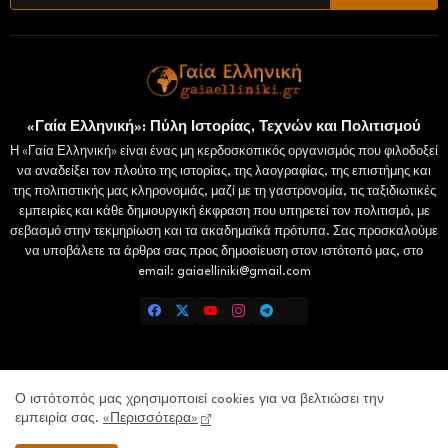
«Γαία Ελληνική»: Πύλη Ιστορίας, Τεχνών και Πολιτισμού
Η «Γαία Ελληνική» είναι ένας μη κερδοσκοπικός οργανισμός που φιλοδοξεί
να αναδείξει τον πλούτο της ιστορίας, της λαογραφίας, της επιστήμης και
της πολιτιστικής μας κληρονομιάς, μαζί με τη γαστρονομία, τις ταξιδιωτικές
εμπειρίες και κάθε δημιουργική έκφραση που υπηρετεί τον πολιτισμό, με
σεβασμό στην τεκμηρίωση και τα ακαδημαϊκά πρότυπα. Σας προσκαλούμε
να υποβάλετε τα άρθρα σας προς δημοσίευση στον ιστότοπό μας, στο
email: gaiaelliniki@gmail.com
Home
Επικοινωνία
Πολιτική Απορρήτου
Ο ιστότοπός μας χρησιμοποιεί cookies για να βελτιώσει την
εμπειρία σας.
«Περισσότερα»
Lamiatimes.gr
Domokosnews.gr
kallitheareport.gr