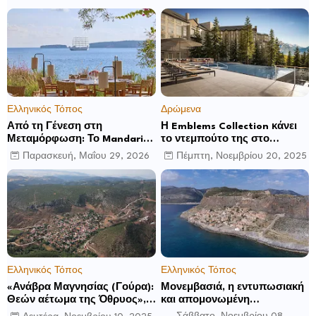
Ελληνικός Τόπος
Δρώμενα
Από τη Γένεση στη
Η Emblems Collection κάνει
Μεταμόρφωση: Το Mandarin
το ντεμπούτο της στο
Oriental, Costa Navarino
Ηνωμένο Βασίλειο με το
Παρασκευή, Μαΐου 29, 2026
Πέμπτη, Νοεμβρίου 20, 2025
αποκαλύπτει μια νέα σεζόν
Luckham Park Hotel & Spa
βιωματικών εμπειριών
και ανακοινώνει άλλα έξι
ανοίγματα για το 2026 και
μετά
Ελληνικός Τόπος
Ελληνικός Τόπος
«Ανάβρα Μαγνησίας (Γούρα):
Μονεμβασιά, η εντυπωσιακή
Θεών αέτωμα της Όθρυος»,
και απομονωμένη
γράφει ο Δημήτρης Β.
οχυρωμένη πόλη που