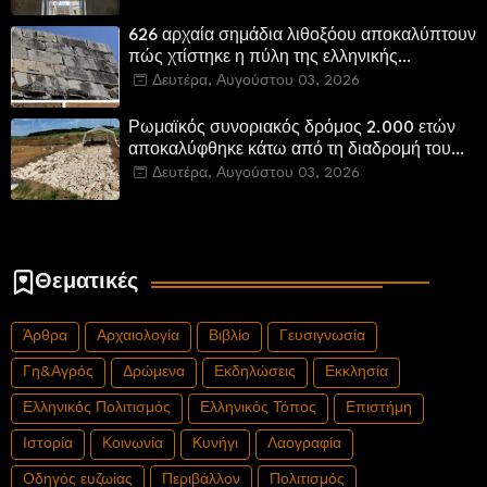
αποκατεστημένα και προσβάσιμα
626 αρχαία σημάδια λιθοξόου αποκαλύπτουν
πώς χτίστηκε η πύλη της ελληνικής
Πτολεμαΐδας στη Λιβύη
Δευτέρα, Αυγούστου 03, 2026
Ρωμαϊκός συνοριακός δρόμος 2.000 ετών
αποκαλύφθηκε κάτω από τη διαδρομή του
νέου αυτοκινητόδρομου Α8 της Γερμανίας
Δευτέρα, Αυγούστου 03, 2026
Θεματικές
Άρθρα
Αρχαιολογία
Βιβλίο
Γευσιγνωσία
Γη&Αγρός
Δρώμενα
Εκδηλώσεις
Εκκλησία
Ελληνικός Πολιτισμός
Ελληνικός Τόπος
Επιστήμη
Ιστορία
Κοινωνία
Κυνήγι
Λαογραφία
Οδηγός ευζωίας
Περιβάλλον
Πολιτισμός