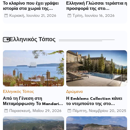
Το κλαρίνο που έχει γράψει
Ελληνική Γλώσσα: τεράστια η
ιστορία στα χωριά της
προσφορά της στο
Ρούμελης
παγκόσμιο γίγνεσθαι.
Κυριακή, Ιουνίου 21, 2026
Τρίτη, Ιουνίου 16, 2026
Ελληνικός Τόπος
Ελληνικός Τόπος
Δρώμενα
Από τη Γένεση στη
Η Emblems Collection κάνει
Μεταμόρφωση: Το Mandarin
το ντεμπούτο της στο
Oriental, Costa Navarino
Ηνωμένο Βασίλειο με το
Παρασκευή, Μαΐου 29, 2026
Πέμπτη, Νοεμβρίου 20, 2025
αποκαλύπτει μια νέα σεζόν
Luckham Park Hotel & Spa
βιωματικών εμπειριών
και ανακοινώνει άλλα έξι
ανοίγματα για το 2026 και
μετά