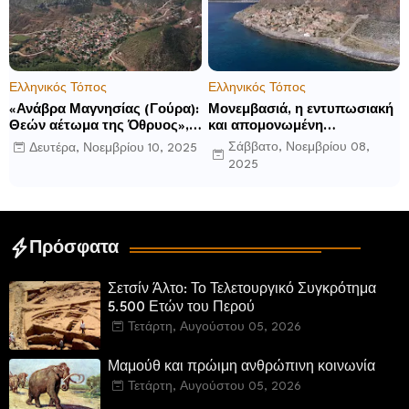
Ελληνικός Τόπος
Ελληνικός Τόπος
«Ανάβρα Μαγνησίας (Γούρα):
Μονεμβασιά, η εντυπωσιακή
Θεών αέτωμα της Όθρυος»,
και απομονωμένη
γράφει ο Δημήτρης Β.
οχυρωμένη πόλη που
Σάββατο, Νοεμβρίου 08,
Δευτέρα, Νοεμβρίου 10, 2025
Καρέλης
ιδρύθηκε από τους
2025
τελευταίους Σπαρτιάτες
Πρόσφατα
Σετσίν Άλτο: Το Τελετουργικό Συγκρότημα
5.500 Ετών του Περού
Τετάρτη, Αυγούστου 05, 2026
Μαμούθ και πρώιμη ανθρώπινη κοινωνία
Τετάρτη, Αυγούστου 05, 2026