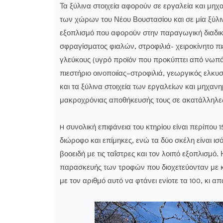
Τα ξύλινα στοιχεία αφορούν σε εργαλεία και μη
των χώρων του Νέου Βουστασίου και σε μία ξύλιν
εξοπλισμό που αφορούν στην παραγωγική διαδικα
σφραγίσματος φιαλών, στροφιλιά- χειροκίνητο πι
γλεύκους (υγρό προϊόν που προκύπτει από νωπά 
πιεστήριο οινοποιίας–στροφιλιά, γεωργικός ελκυσ
και τα ξύλινα στοιχεία των εργαλείων και μηχαν
μακροχρόνιας αποθήκευσής τους σε ακατάλληλες
H συνολική επιφάνεια του κτηρίου είναι περίπου 
διώροφο και επίμηκες, ενώ τα δύο σκέλη είναι ισ
βοοειδή­ με τις ταΐστρες και τον λοιπό εξοπλισ
παρασκευής των τροφών που διοχετεύονταν με κ
με τον αριθμό αυτό να φτάνει ενίοτε τα 100, κι α