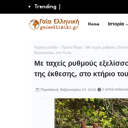
Trending
Home
Ιστορία
Αρχική σελίδα
Πρώτο Θέμα
Με ταχείς ρυθμούς εξελίσσ
Βουστασίου, στο Τατόι
Με ταχείς ρυθμούς εξελίσσο
της έκθεσης, στο κτήριο το
3 λεπτά ανάγνω
Παρασκευή, Φεβρουαρίου 07, 2025