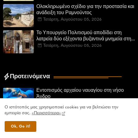
Ολοκληρωμένο σχέδιο για την προστασία και
ανάδειξη του Ραμνούντος
Τετάρτη, Αυγούστου 05, 2026
Το Υπουργείο Πολιτισμού αποδίδει στη
λατρεία δύο εξέχοντα βυζαντινά μνημεία στην
Καστοριά και έπεται το αποκαταστημένο
Τετάρτη, Αυγούστου 05, 2026
τέμενος Κουρσούμ
Προτεινόμενα
Εντοπισμός αρχαίου ναυαγίου στη νήσο
Άνδρο
Δευτέρα, Αυγούστου 03, 2026
Ο ιστότοπός μας χρησιμοποιεί cookies για να βελτιώσει την
εμπειρία σας.
«Περισσότερα»
Με γοργούς ρυθμούς εξελίσσονται οι
εργασίες στον Τύμβο Καστά, στην Αμφίπολη.
Ok, Go it!
Αποδίδονται μνημεία της πόλης
Δευτέρα, Αυγούστου 03, 2026
αποκατεστημένα και προσβάσιμα