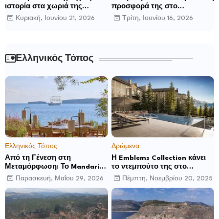
ιστορία στα χωριά της
προσφορά της στο
Ρούμελης
παγκόσμιο γίγνεσθαι.
Κυριακή, Ιουνίου 21, 2026
Τρίτη, Ιουνίου 16, 2026
Ελληνικός Τόπος
Ελληνικός Τόπος
Δρώμενα
Από τη Γένεση στη
Η Emblems Collection κάνει
Μεταμόρφωση: Το Mandarin
το ντεμπούτο της στο
Oriental, Costa Navarino
Ηνωμένο Βασίλειο με το
Παρασκευή, Μαΐου 29, 2026
Πέμπτη, Νοεμβρίου 20, 2025
αποκαλύπτει μια νέα σεζόν
Luckham Park Hotel & Spa
βιωματικών εμπειριών
και ανακοινώνει άλλα έξι
ανοίγματα για το 2026 και
μετά