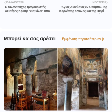
ΠΑΛΑΙΌΤΕΡΗ
ΝΕΌΤΕΡΗ
Ο ταλαντούχος τραγουδιστής
Άγιος Διονύσιος εν Ολύμπω Της
Λευτέρης Κρίκης "εισβάλει" από
Καρδίτσης ο γόνος και της Πιερίας
7/2 στο Ensayar Live Clubbing και
το αγλάισμα.
ξεκινάει εμφανίσεις στο πιο hot
σχήμα του βορρά
Μπορεί να σας αρέσει
Εμφάνιση περισσότερων