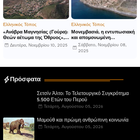
Ελληνικός Τόπος
Ελληνικός Τόπος
«Ανάβρα Μαγνησίας (Γούρα):
Μονεμβασιά, η εντυπωσιακή
Θεών αέτωμα της Όθρυος»,
και απομονωμένη
γράφει ο Δημήτρης Β.
οχυρωμένη πόλη που
Σάββατο, Νοεμβρίου 08,
Δευτέρα, Νοεμβρίου 10, 2025
Καρέλης
ιδρύθηκε από τους
2025
τελευταίους Σπαρτιάτες
Πρόσφατα
Σετσίν Άλτο: Το Τελετουργικό Συγκρότημα
5.500 Ετών του Περού
Τετάρτη, Αυγούστου 05, 2026
Μαμούθ και πρώιμη ανθρώπινη κοινωνία
Τετάρτη, Αυγούστου 05, 2026