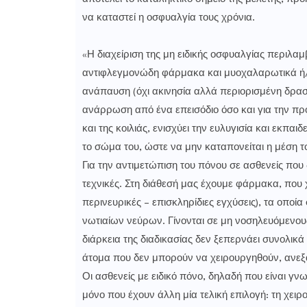
να καταστεί η οσφυαλγία τους χρόνια.
«Η διαχείριση της μη ειδικής οσφυαλγίας περιλα
αντιφλεγμονώδη φάρμακα και μυοχαλαρωτικά ή/κ
ανάπαυση (όχι ακινησία αλλά περιορισμένη δραστ
ανάρρωση από ένα επεισόδιο όσο και για την πρ
και της κοιλιάς, ενισχύει την ευλυγισία και εκπα
το σώμα του, ώστε να μην καταπονείται η μέση τ
Για την αντιμετώπιση του πόνου σε ασθενείς που
τεχνικές. Στη διάθεσή μας έχουμε φάρμακα, που
περινευρικές – επισκληρίδιες εγχύσεις), τα οποί
νωτιαίων νεύρων. Γίνονται σε μη νοσηλευόμενου
διάρκεια της διαδικασίας δεν ξεπερνάει συνολικ
άτομα που δεν μπορούν να χειρουργηθούν, ανεξα
Οι ασθενείς με ειδικό πόνο, δηλαδή που είναι γνω
μόνο που έχουν άλλη μία τελική επιλογή: τη χειρο