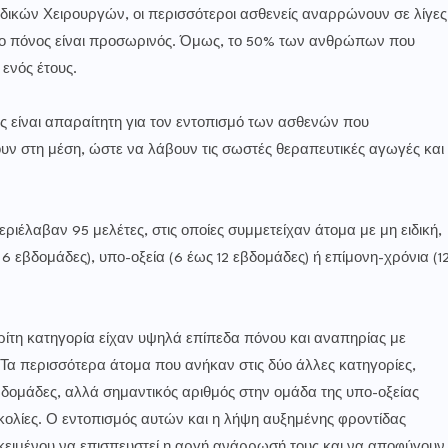
ικών Χειρουργών, οι περισσότεροι ασθενείς αναρρώνουν σε λίγες
ο πόνος είναι προσωρινός. Όμως, το 50% των ανθρώπων που
ενός έτους.
ς είναι απαραίτητη για τον εντοπισμό των ασθενών που
ουν στη μέση, ώστε να λάβουν τις σωστές θεραπευτικές αγωγές και
ριέλαβαν 95 μελέτες, στις οποίες συμμετείχαν άτομα με μη ειδική,
 6 εβδομάδες), υπο-οξεία (6 έως 12 εβδομάδες) ή επίμονη-χρόνια (1
ρίτη κατηγορία είχαν υψηλά επίπεδα πόνου και αναπηρίας με
 Τα περισσότερα άτομα που ανήκαν στις δύο άλλες κατηγορίες,
δομάδες, αλλά σημαντικός αριθμός στην ομάδα της υπο-οξείας
κολίες. Ο εντοπισμός αυτών και η λήψη αυξημένης φροντίδας
ροκειμένου να επισπευστεί η αργή ανάρρωσή τους και να αποφύγουν