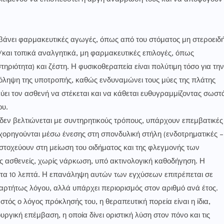
μβάνει φαρμακευτικές αγωγές, όπως από του στόματος μη στεροειδ
αι τοπικά αναλγητικά, μη φαρμακευτικές επιλογές, όπως
ηριότητα) και ζέστη. Η φυσικοθεραπεία είναι πολύτιμη τόσο για την
όληψη της υποτροπής, καθώς ενδυναμώνει τους μύες της πλάτης
ιδεύει τον ασθενή να στέκεται και να κάθεται ευθυγραμμίζοντας σωστ
ου.
 δεν βελτιώνεται με συντηρητικούς τρόπους, υπάρχουν επεμβατικές
 χορηγούνται μέσω ένεσης στη σπονδυλική στήλη (ενδοτρηματικές –
α στοχεύουν στη μείωση του οιδήματος και της φλεγμονής των
ς ασθενείς, χωρίς νάρκωση, υπό ακτινολογική καθοδήγηση. Η
ά τα 10 λεπτά. Η επανάληψη αυτών των εγχύσεων επιτρέπεται σε
ρτήτως λόγου, αλλά υπάρχει περιορισμός στον αριθμό ανά έτος.
στός ο λόγος πρόκλησής του, η θεραπευτική πορεία είναι η ίδια,
υργική επέμβαση, η οποία δίνει οριστική λύση στον πόνο και τις