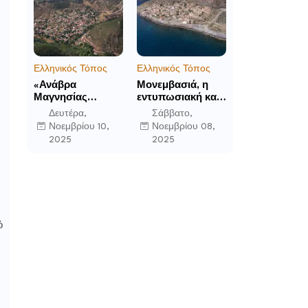
εμπειριών
το 2026 και μετά
Ελληνικός Τόπος
Ελληνικός Τόπος
«Ανάβρα
Μονεμβασιά, η
Μαγνησίας
εντυπωσιακή και
(Γούρα): Θεών
απομονωμένη
Δευτέρα,
Σάββατο,
αέτωμα της
οχυρωμένη πόλη
Νοεμβρίου 10,
Νοεμβρίου 08,
Όθρυος», γράφει
που ιδρύθηκε από
2025
2025
ο Δημήτρης Β.
τους τελευταίους
Καρέλης
Σπαρτιάτες
ό