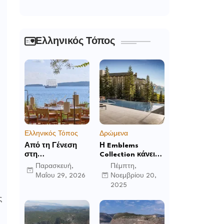
Ελληνικός Τόπος
Ελληνικός Τόπος
Δρώμενα
Από τη Γένεση
Η Emblems
στη
Collection κάνει
Μεταμόρφωση:
το ντεμπούτο της
Παρασκευή,
Πέμπτη,
Το Mandarin
στο Ηνωμένο
Μαΐου 29, 2026
Νοεμβρίου 20,
Oriental, Costa
Βασίλειο με το
2025
Navarino
Luckham Park
ς
αποκαλύπτει μια
Hotel & Spa και
νέα σεζόν
ανακοινώνει άλλα
βιωματικών
έξι ανοίγματα για