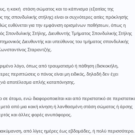
ς, η κακή στάση σώματος και το κάπνισμα (εξαιτίας της
 της σπονδυλικής στήλης) είναι οι συχνότερες αιτίες πρόκλησής
καθώς ευθύνεται για την εμφάνιση ορισμένων παθήσεων, όπως η
γός Σπονδυλικής Στήλης, Διευθυντής Τμήματος Σπονδυλικής Στήλης
στημονικός Διευθυντής και υπεύθυνος του τμήματος σπονδυλικής
ρ Κωνσταντίνος Σταραντζής.
ριμένο λόγο, όπως από τραυματισμό ή πάθηση (δισκοκήλη,
ρες περιπτώσεις ο πόνος είναι μη ειδικός, δηλαδή δεν έχει
συχνά αποτέλεσμα απλής καταπόνησης.
 σε άτομο, ενώ διαφοροποιείται και από περιστατικό σε περιστατικ
ά, μετά από μια κακή κίνηση ή λανθασμένη στάση σώματος ή άρσης
φερτός και άλλες φορές ανυπόφορος.
διακύμανση, από λίγες ημέρες έως εβδομάδες, ή πολύ περισσότερο.