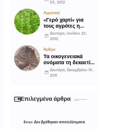
03, 2012
Αγροτικά
«Γερό χαρτί» για
τους αγρότες η
καλλιέργεια του
Δευτέρα, Ιουλίου 23,
κενάφ
2012
Άρθρα
Τα οικογενειακά
ονόματα τη δεκαετία
του ’90 στην
Δευτέρα, Δεκεμβρίου 19,
Περιοχή Δομοκού
2011
Επιλεγμένα άρθρα
Error:
Δεν βρέθηκαν αποτελέσματα