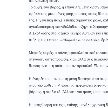
σπονδυλική στήλη.
Το αυξημένο βάρος, η επανειλημμένη άρση βάρου
πρόκλησης μειωμένης ροής αίματος στους δίσκους
της. Η γενετική παίζει επίσης σημαντικό ρόλο, 
αγκυλοποιητική σπονδυλίτιδα», εξηγεί ο Χειρουρ
& Σκολίωσης στο Ιατρικό Κέντρο Αθηνών και επι
στήλης της Osteon Orthopedic & Spine Clinic, δ
Μερικές φορές, ο πόνος προκαλείται από συγκεκ
στένωση, οστεοπόρωση, κ.ά), αλλά στις περισσότε
διασαφηνιστεί η αιτία που τον προκαλεί. Είναι 
Η έναρξη του πόνου στη μέση διαφέρει από άτομο
στον ίδιο ασθενή. Μπορεί να εμφανιστεί ξαφνικ
βάρους, ή σταδιακά. Άλλοτε είναι ήπιος και υπο
Η υποχώρησή του έχει, επίσης, μεγάλη χρονική 