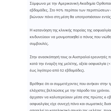
Σύμφωνα με την Αμερικανική Ακαδημία Ορθοπαιδ
εβδομάδες. Στο 90% περίπου των περιπτώσεων 
βιώνουν πόνο στη μέση θα υποτροπιάσουν εντός 
Η κατανόηση της κλινικής πορείας της οσφυαλγία
κινδυνεύουν να μονιμοποιηθεί ο πόνος που νιώθ
συμβουλές.
Στην ανασκόπησή τους οι Αυστραλοί ερευνητές πε
κατά την έναρξη της μελέτης, οξεία οσφυαλγία (<
έως λιγότερο από 52 εβδομάδες).
Βρέθηκε ότι οι συμμετέχοντες που ανήκαν στην τ
ελάχιστες βελτιώσεις με την πάροδο του χρόνου.
άρχισαν να καλυτερεύουν μέσα στις πρώτες 6 εβ
οσφυαλγίας είχε συνεχή πόνο και σωματικές δυσ
αποτελεί το καταληκτικό σημείο της μελέτης, π