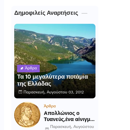
Δημοφιλείς Αναρτήσεις
Άρθρα
Τα 10 μεγαλύτερα ποτάμια
της Ελλάδας
Παρασκευή, Αυγούστου 03, 2012
Άρθρα
Απολλώνιος ο
Τυανεύς,ένα αίνιγμα
του αρχαίου κόσμου
Παρασκευή, Αυγούστου