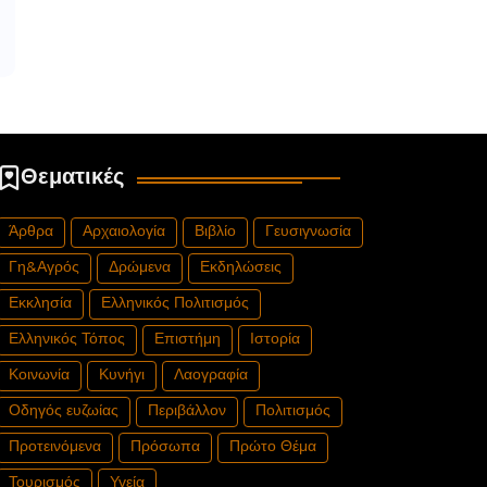
Θεματικές
Άρθρα
Αρχαιολογία
Βιβλίο
Γευσιγνωσία
Γη&Αγρός
Δρώμενα
Εκδηλώσεις
Εκκλησία
Ελληνικός Πολιτισμός
Ελληνικός Τόπος
Επιστήμη
Ιστορία
Κοινωνία
Κυνήγι
Λαογραφία
Οδηγός ευζωίας
Περιβάλλον
Πολιτισμός
Προτεινόμενα
Πρόσωπα
Πρώτο Θέμα
Τουρισμός
Υγεία