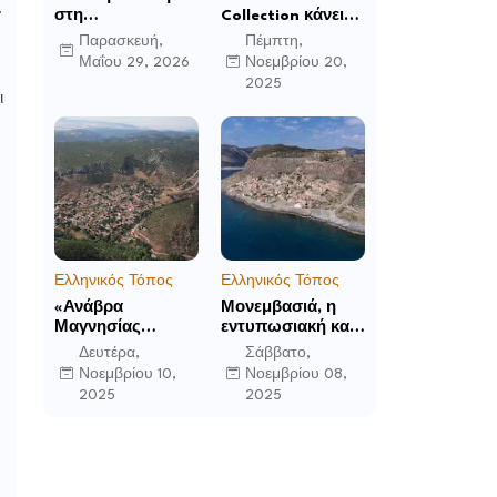
.
στη
Collection κάνει
Μεταμόρφωση:
το ντεμπούτο της
Παρασκευή,
Πέμπτη,
Το Mandarin
στο Ηνωμένο
Μαΐου 29, 2026
Νοεμβρίου 20,
Oriental, Costa
Βασίλειο με το
2025
Navarino
Luckham Park
ι
αποκαλύπτει μια
Hotel & Spa και
νέα σεζόν
ανακοινώνει άλλα
βιωματικών
έξι ανοίγματα για
εμπειριών
το 2026 και μετά
Ελληνικός Τόπος
Ελληνικός Τόπος
«Ανάβρα
Μονεμβασιά, η
Μαγνησίας
εντυπωσιακή και
(Γούρα): Θεών
απομονωμένη
Δευτέρα,
Σάββατο,
αέτωμα της
οχυρωμένη πόλη
Νοεμβρίου 10,
Νοεμβρίου 08,
Όθρυος», γράφει
που ιδρύθηκε από
2025
2025
ο Δημήτρης Β.
τους τελευταίους
Καρέλης
Σπαρτιάτες