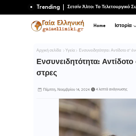
Trending
Μαμούθ και πρώιμη ανθρώπινη 
Home
Ιστορία
Αρχική σελίδα
Υγεία
Ενσυνειδητότητα: Αντίδοτο σ’ έ
Ενσυνειδητότητα: Αντίδοτο
στρες
4 λεπτά ανάγνωσης
Πέμπτη, Νοεμβρίου 14, 2024