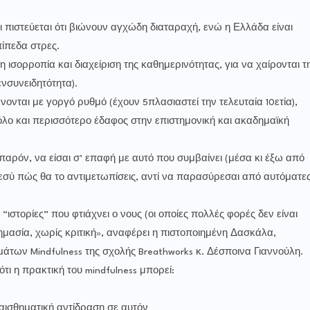
ιστεύεται ότι βιώνουν αγχώδη διαταραχή, ενώ η Ελλάδα είναι
ίπεδα στρες.
ισορροπία και διαχείριση της καθημερινότητας, για να χαίρονται τ
ενσυνειδητότητα).
νονται με γοργό ρυθμό (έχουν 5πλασιαστεί την τελευταία 10ετία),
όλο και περισσότερο έδαφος στην επιστημονική και ακαδημαϊκή
ο παρόν, να είσαι σ’ επαφή με αυτό που συμβαίνει (μέσα κι έξω από
ς εσύ πώς θα το αντιμετωπίσεις, αντί να παρασύρεσαι από αυτόματε
“ιστορίες” που φτιάχνει ο νους (οι οποίες πολλές φορές δεν είναι
 σημασία, χωρίς κριτική», αναφέρει η πιστοποιημένη Δασκάλα,
των Mindfulness της σχολής Breathworks κ. Δέσποινα Γιαννούλη.
ι η πρακτική του mindfulness μπορεί:
ναισθηματική αντίδραση σε αυτόν