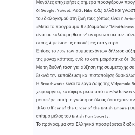
Μεγάλες επιχειρήσεις σήμερα προσφέρουν προγρ
οι Google, Yahoo!, P&G, Nike κ.ά.) αλλά και γν
του διαλογισμού στη ζωή τους (όπως είναι η Arriana
«Μετά το πρόγραμμα 8 εβδομάδων “Mindfulness f
είναι σε καλύτερη θέση ν’ αντιμετωπίσει τον πόν
στους 4 μείωσε τις επισκέψεις στο γιατρό.
Επίσης το 73% των συμμετεχόντων δήλωσε αύξησ
της μοναχικότητας, ενώ το 68% μοιράστηκε ότι βελ
Με τη διεθνή τάση για αύξηση της συμμετοχής σε
ξεκινά την εκπαίδευση και πιστοποίηση δασκάλω
Η Breathworks είναι το έργο ζωής της Vidyamala
χειρουργεία, κατάφερε μέσα από το mindfulness ν
μεταφέρει αυτή τη γνώση σε όλους όσοι έχουν ανά
τίτλο Officer of the Order of the British Empire (O
επίτιμο μέλος του British Pain Society.
Το πρόγραμμα στα Ελληνικά προσφέρεται διαδικτ