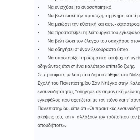
•
Να ενισχύσει το ανοσοποιητικό
•
Να βελτιώσει την προσοχή, τη μνήμη και τ
•
Να μειώσει την εθιστική και αυτo-καταστρο
•
Να προστατέψει τη λειτουργία του εγκεφάλ
•
Να βελτιώσει τον έλεγχο του σακχάρου στον 
•
Να οδηγήσει σ’ έναν ξεκούραστο ύπνο
•
Να υποστηρίξει τη σωματική και ψυχική υγεία
οδηγώντας έτσι σ’ ένα καλύτερο επίπεδο ζωής.
Σε πρόσφατη μελέτη που δημοσιεύθηκε στο Biolog
Σχολή του Πανεπιστημίου Σαν Ντιέγκο στην Καλιφ
ενσυνειδητότητας “οδήγησε σε σημαντική μείωση 
εγκεφάλου που σχετίζεται με τον πόνο και τ’ αρν
Πανεπιστημίου, είπε ότι «Οι πρακτικές ενσυνειδ
σκέψεις του, και ν’ αλλάξουν τον τρόπο που το
οπουδήποτε».