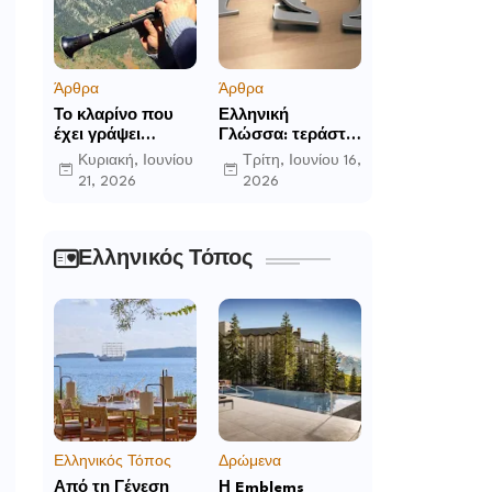
Άρθρα
Άρθρα
Το κλαρίνο που
Ελληνική
έχει γράψει
Γλώσσα: τεράστια
ιστορία στα χωριά
η προσφορά της
Κυριακή, Ιουνίου
Τρίτη, Ιουνίου 16,
της Ρούμελης
στο παγκόσμιο
21, 2026
2026
γίγνεσθαι.
Ελληνικός Τόπος
Ελληνικός Τόπος
Δρώμενα
Από τη Γένεση
Η Emblems