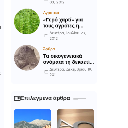
03, 2012
Αγροτικά
«Γερό χαρτί» για
τους αγρότες η
η
καλλιέργεια του
Δευτέρα, Ιουλίου 23,
κενάφ
2012
Άρθρα
Τα οικογενειακά
ονόματα τη δεκαετία
του ’90 στην
Δευτέρα, Δεκεμβρίου 19,
ς
Περιοχή Δομοκού
2011
Επιλεγμένα άρθρα