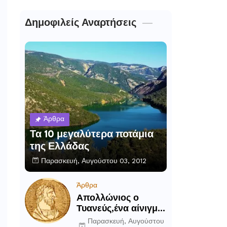
Δημοφιλείς Αναρτήσεις
Άρθρα
Τα 10 μεγαλύτερα ποτάμια
της Ελλάδας
Παρασκευή, Αυγούστου 03, 2012
Άρθρα
Απολλώνιος ο
Τυανεύς,ένα αίνιγμα
του αρχαίου κόσμου
Παρασκευή, Αυγούστου