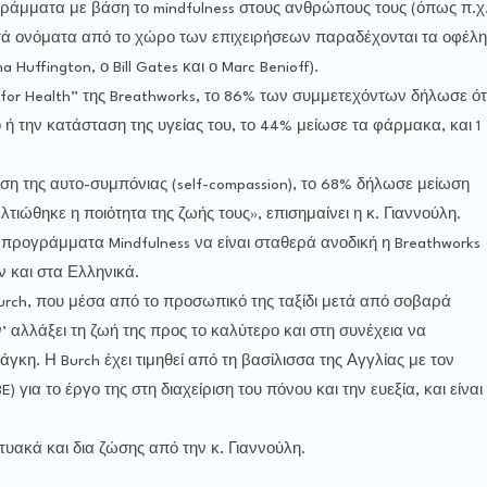
άμματα με βάση το mindfulness στους ανθρώπους τους (όπως π.χ
ωστά ονόματα από το χώρο των επιχειρήσεων παραδέχονται τα οφέλη
 Huffington, ο Bill Gates και ο Marc Benioff).
or Health” της Breathworks, το 86% των συμμετεχόντων δήλωσε ότ
ο ή την κατάσταση της υγείας του, το 44% μείωσε τα φάρμακα, και 1
η της αυτο-συμπόνιας (self-compassion), το 68% δήλωσε μείωση
τιώθηκε η ποιότητα της ζωής τους», επισημαίνει η κ. Γιαννούλη.
 προγράμματα Mindfulness να είναι σταθερά ανοδική η Breathworks
ν και στα Ελληνικά.
 Burch, που μέσα από το προσωπικό της ταξίδι μετά από σοβαρά
’ αλλάξει τη ζωή της προς το καλύτερο και στη συνέχεια να
γκη. Η Burch έχει τιμηθεί από τη βασίλισσα της Αγγλίας με τον
BE) για το έργο της στη διαχείριση του πόνου και την ευεξία, και είναι
υακά και δια ζώσης από την κ. Γιαννούλη.