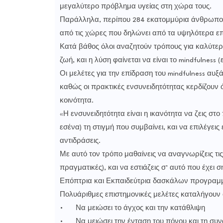
μεγαλύτερο πρόβλημα υγείας στη χώρα τους.
Παράλληλα, περίπου 284 εκατομμύρια άνθρωποι π
από τις χώρες που δηλώνει από τα υψηλότερα επ
Κατά βάθος όλοι αναζητούν τρόπους για καλύτερη 
ζωή, και η λύση φαίνεται να είναι το mindfulness (
Οι μελέτες για την επίδραση του mindfulness αυξά
καθώς οι πρακτικές ενσυνειδητότητας κερδίζουν 
κοινότητα.
«Η ενσυνειδητότητα είναι η ικανότητα να ζεις στ
εσένα) τη στιγμή που συμβαίνει, και να επιλέγει
αντιδράσεις.
Με αυτό τον τρόπο μαθαίνεις να αναγνωρίζεις τις 
πραγματικές), και να εστιάζεις σ’ αυτό που έχει
Επόπτρια και Εκπαιδεύτρια δασκάλων προγραμμά
Πολυάριθμες επιστημονικές μελέτες καταλήγουν ότ
•
Να μειώσει το άγχος και την κατάθλιψη
•
Να μειώσει την ένταση του πόνου και τη συ