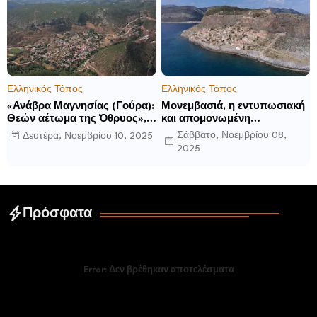
ανοίγματα για το 2026 και
μετά
Ελληνικός Τόπος
Ελληνικός Τόπος
«Ανάβρα Μαγνησίας (Γούρα):
Μονεμβασιά, η εντυπωσιακή
Θεών αέτωμα της Όθρυος»,
και απομονωμένη
γράφει ο Δημήτρης Β.
οχυρωμένη πόλη που
Σάββατο, Νοεμβρίου 08,
Δευτέρα, Νοεμβρίου 10, 2025
Καρέλης
ιδρύθηκε από τους
2025
τελευταίους Σπαρτιάτες
Πρόσφατα
Error:
Δεν βρέθηκαν αποτελέσματα