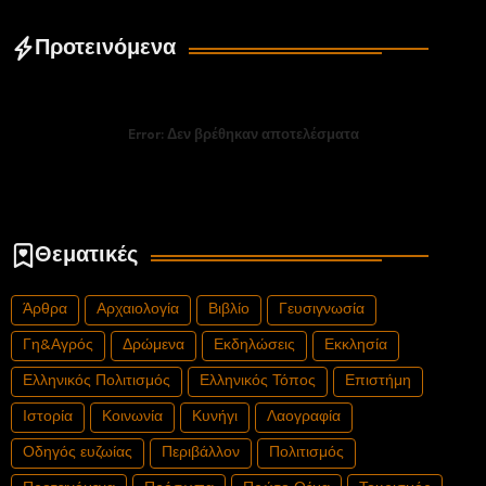
Προτεινόμενα
Error:
Δεν βρέθηκαν αποτελέσματα
Θεματικές
Άρθρα
Αρχαιολογία
Βιβλίο
Γευσιγνωσία
Γη&Αγρός
Δρώμενα
Εκδηλώσεις
Εκκλησία
Ελληνικός Πολιτισμός
Ελληνικός Τόπος
Επιστήμη
Ιστορία
Κοινωνία
Κυνήγι
Λαογραφία
Οδηγός ευζωίας
Περιβάλλον
Πολιτισμός