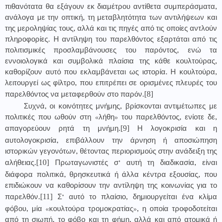
πιθανότατα θα εξάγουν εκ διαμέτρου αντίθετα συμπεράσματα,
ανάλογα με την οπτική, τη μεταβλητότητα των αντιλήψεων και
της μεροληψίας τους, αλλά και τις πηγές από τις οποίες αντλούν
πληροφορίες. Η αντίληψη του παρελθόντος εξαρτάται από τις
πολιτισμικές προσλαμβάνουσες του παρόντος, ενώ τα
εννοιολογικά και συμβολικά πλαίσια της κάθε κουλτούρας,
καθορίζουν αυτό που εκλαμβάνεται ως ιστορία. Η κουλτούρα,
λειτουργεί ως φίλτρο, που επιτρέπει σε ορισμένες πλευρές του
[8]
παρελθόντος να μεταφερθούν στο παρόν.
Συχνά, οι κοινότητες μνήμης, βρίσκονται αντιμέτωπες με
πολιτικές που ωθούν στη «λήθη» του παρελθόντος, ενίοτε δε,
[9]
απαγορεύουν ρητά τη μνήμη.
Η λογοκρισία και η
αυτολογοκρισία, επιβάλλουν την άρνηση ή αποσιώπηση
ιστορικών γεγονότων, θέτοντας περιορισμούς στην ανάδειξη της
[10]
αλήθειας.
Πρωταγωνιστές σ’ αυτή τη διαδικασία, είναι
διάφορα πολιτικά, θρησκευτικά ή άλλα κέντρα εξουσίας, που
επιδιώκουν να καθορίσουν την αντίληψη της κοινωνίας για το
[11]
παρελθόν.
Σ’ αυτό το πλαίσιο, δημιουργείται ένα κλίμα
φόβου, μία «κουλτούρα τρομοκρατίας», η οποία τροφοδοτείται
από τη σιωπή, το φόβο και τη φήμη, αλλά και από ατομικά ή