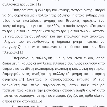
[12]
συλλογικά τραύματα.
Επιπρόσθετα, η έλλειψη κοινωνικής αναγνώρισης μπορεί
να δημιουργήσει μια «πολιτική της οδύνης», η οποία ενθαρρύνει,
μέσα από εκδηλώσεις μνήμης και θεσμικές πράξεις, ένα
κεντρικό αφήγημα για το παρελθόν, το οποίο αναγνωρίζει μόνο
το τραύμα του «ημετέρου» και όχι το τραύμα του άλλου. Ωστόσο,
με γνώμονα τη συμφιλίωση και την επούλωση των ανοικτών
πληγών του παρελθόντος, η δημόσια μνήμη πρέπει να
αναγνωρίζει και ν’ αποτυπώνει τα τραύματα και των δύο
[13]
πλευρών.
Επομένως, η συλλογική μνήμη δεν είναι ενιαία, αλλά
διαιρεμένη, καθώς οι αντίθετες πλευρές συνήθως εκκινούν από
διαμετρικά αντίθετη πολιτισμική, πολιτική ή κοινωνική αφετηρία,
διαμορφώνοντας ανεξάρτητη συλλογική μνήμη και ιστορική
[14]
αφήγηση.
Συνεπώς, ο ιστοριογράφος, εκτίθεται σ’ ένα
ναρκοθετημένο πεδίο συγκρούσεων, όπου κάθε πλευρά
πιστεύει πως κατέχει την μοναδική «ιστορική αλήθεια», γι’ αυτό
πρέπει να λειτουργεί με
κριτικό πνεύμα
,
ζυγίζοντας ορθά όλα τα
[15]
αποδεικτικά στοιχεία.