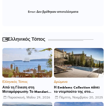
Error:
Δεν βρέθηκαν αποτελέσματα
Ελληνικός Τόπος
Ελληνικός Τόπος
Δρώμενα
Από τη Γένεση στη
Η Emblems Collection κάνει
Μεταμόρφωση: Το Mandarin
το ντεμπούτο της στο
Oriental, Costa Navarino
Ηνωμένο Βασίλειο με το
Παρασκευή, Μαΐου 29, 2026
Πέμπτη, Νοεμβρίου 20, 2025
αποκαλύπτει μια νέα σεζόν
Luckham Park Hotel & Spa
βιωματικών εμπειριών
και ανακοινώνει άλλα έξι