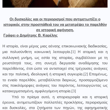
Οι δυσκολίες και οι περιορισμοί που αντιμετωπίζει ο
ιστορικός στην προσπάθειά του να μετατρέψει το παρελθόν
σε ιστορική αφήγηση.
Γράφει ο Δημήτρης Β. Καρέλης
Η ιστορία, είναι μέρος μιας αέναης επικοινωνιακής διαδικασίας,
[1]
μια πολυσύνθετη κοινωνική λειτουργία.
Η ατομική και η
συλλογική μνήμη, ως εστία της ιστορίας
,
συμβάλλουν με τη
ρευστότητά τους, στη συνεχή διεργασία αναδόμησης του
παρελθόντος, έτσι ώστε να αντιστοιχεί στις τρέχουσες ανάγκες
[2]
και την πολιτική, ιδεολογική ή ιστορική συγκυρία.
Επομένως,
το ενιαίο παρελθόν, μεταβάλλεται διαρκώς, προσαρμοζόμενο
στις ποικιλόμορφες ανάγκες του παρόντος, λειτουργώντας ως
[3]
κατακερματισμένη, αμφιλεγόμενη ιστορία.
Υπό το πρίσμα αυτό, η ιστοριογραφία και η ιστορική
έρευνα, αντιμετωπίζουν πολλαπλές προκλήσεις, περιορισμούς
και δυσκολίες, στα ζητήματα των πηγών, της αφηγηματικής