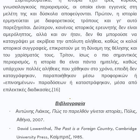
Συμπερασματικά, η ιστορία έχει τρεις κύριους
γνωσιολογικούς περιορισμούς, οι οποίοι είναι εγγενείς στη
μελέτη της και δύσκολα αποφεύγονται. Πρώτον, η ιστορία
ερμηνεύεται με διαφορετικούς τρόπους και γι’ αυτό
παρεξηγείται. Δεύτερον, κανένας ιστορικός ερευνητής δεν είναι
αμερόληπτος, αλλά και αν ήταν, δεν θα μπορούσε να
καταγράψει με ακρίβεια την απόλυτη αλήθεια, καθώς οι καλοί
ιστορικοί συγγραφείς, επικρατούν με τη δύναμη της θέλησης και
του χαρίσματός τους. Τρίτον, ίσως ο πιο σημαντικός
περιορισμός, η ιστορία θα είναι πάντα ημιτελής, καθώς
υπάρχουν πολλές αλήθειες που χάθηκαν στο χρόνο, επειδή δεν
καταγράφηκαν, παραποιήθηκαν μέσω προφορικών ή
«επινοημένων» παραδόσεων ή καταστράφηκαν, μέσα από
[16]
επιλεκτικές διαδικασίες.
Βιβλιογραφία
·
Αντώνης Λιάκος,
Πώς το παρελθόν γίνεται ιστορία;
, Πόλις,
Αθήνα, 2007.
·
David Lowenthal,
The Past is a Foreign Country
, Cambridge
University Press,
Καίμπριτζ
, 1985
.