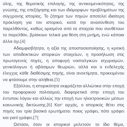
ύλης, της θεματικής επιλογής, της αντικειμενικότητας, της
γνώσης, της επεξήγησης και των ιδιόμορφων προβλημάτων της
σύγχρονης ιστορίας. Το ζήτημα των πηγών αποτελεί ιδιαίτερη
πρόκληση για τον ιστορικό, κατά την ανασύνθεση του
παρελθόντος, καθώς ορισμένα από τα στοιχεία που συνθέτουν
το παρελθόν, βρίσκουν τελικά μια θέση στη μνήμη, ενώ κάποια
[4]
άλλα όχι.
Αδιαμφισβήτητα, η αξία της αποστασιοποίησης, η κριτική
των αποδεικτικών ιστορικών στοιχείων, η προσήλωση στις
πρωτογενείς πηγές, η αποφυγή νοσταλγικών ισχυρισμών,
γενικόλογων ή αβάσιμων θεωριών, αλλά και ο ενδελεχής
έλεγχος κάθε διαθέσιμης πηγής, είναι ανεκτίμητα, προκειμένου
[5]
να φτάσουμε στην αλήθεια.
Εξάλλου, η ιστορικότητα εκφράζεται αλλιώτικα στην εποχή
του προφορικού πολιτισμού, διαφορετικά στην εποχή του
έντυπου λόγου και αλλιώς την εποχή των ηλεκτρονικών μέσων
[6]
κοινωνικής δικτύωσης.
Κατ’ αρχάς, ο ιστορικός θέτει στις
πηγές του τρία βασικά ερωτήματα: ποιος γράφει, πότε γράφει
[7]
και γιατί γράφει.
Ωστόσο, όταν οι ιστορικοί μελετούν το ίδιο θέμα,