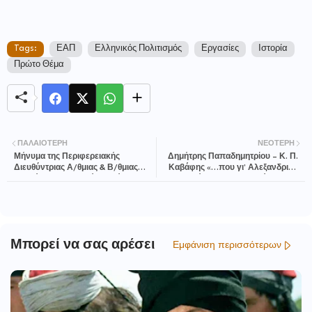
Tags:
ΕΑΠ
Ελληνικός Πολιτισμός
Εργασίες
Ιστορία
Πρώτο Θέμα
ΠΑΛΑΙΌΤΕΡΗ
ΝΕΌΤΕΡΗ
Μήνυμα της Περιφερειακής
Δημήτρης Παπαδημητρίου – Κ. Π.
Διευθύντριας Α/θμιας & Β/θμιας
Καβάφης «…που γι’ Αλεξανδρινό
Εκπαίδευσης Στερεάς Ελλάδας,
γράφει Αλεξανδρινός», στην
Ελένης Μπενιάτα, για την
Κεντρική Σκηνή της Στέγης
Παγκόσμια Ημέρα Εκπαιδευτικού
Μπορεί να σας αρέσει
Εμφάνιση περισσότερων