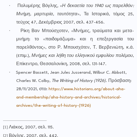
·
Πολυμέρης Βόγλης, «
Η δεκαετία του 1940 ως παρελθόν:
Μνήμη, μαρτυρία, ταυτότητα
», Τα Ιστορικά, τόμος 25,
τεύχος 47, Δεκέμβριος 2007, σελ. 437-456.
·
Ρίκη Βαν Μπούσχοτεν, «Μνήμες, τραύματα και μετα-
μνήμη: το «παιδομάζωμα» και η επεξεργασία του
παρελθόντος», στο Ρ. Μπουσχότεν, Τ. Βερβενιώτη, κ.ά.
(επιμ.),
Μνήμες και λήθη του ελληνικού εμφυλίου πολέμου
,
Επίκεντρο, Θεσσαλονίκη, 2008, σελ. 131-147.
·
Spencer Bassett,
Jean Jules Jusserand, Wilbur C. Abbott,
Charles W. Colby,
The Writing of History (1926)
.
Πρόσβαση:
28/11/2021, στο:
https
://
www
.
historians
.
org
/
about
-
aha
-
and
-
membership
/
aha
-
history
-
and
-
archives
/
historical
-
archives
/
the
-
writing
-
of
-
history
-(1926)
[1]
Λιάκος, 2007, σελ. 115.
[2]
Βόγλης, 2007, σελ. 442.