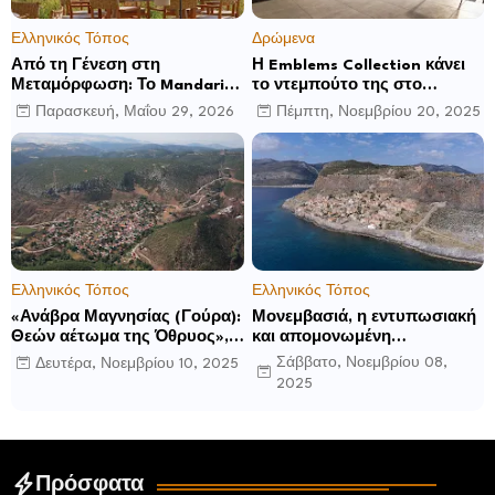
Ελληνικός Τόπος
Δρώμενα
Από τη Γένεση στη
Η Emblems Collection κάνει
Μεταμόρφωση: Το Mandarin
το ντεμπούτο της στο
Oriental, Costa Navarino
Ηνωμένο Βασίλειο με το
Παρασκευή, Μαΐου 29, 2026
Πέμπτη, Νοεμβρίου 20, 2025
αποκαλύπτει μια νέα σεζόν
Luckham Park Hotel & Spa
βιωματικών εμπειριών
και ανακοινώνει άλλα έξι
ανοίγματα για το 2026 και
μετά
Ελληνικός Τόπος
Ελληνικός Τόπος
«Ανάβρα Μαγνησίας (Γούρα):
Μονεμβασιά, η εντυπωσιακή
Θεών αέτωμα της Όθρυος»,
και απομονωμένη
γράφει ο Δημήτρης Β.
οχυρωμένη πόλη που
Σάββατο, Νοεμβρίου 08,
Δευτέρα, Νοεμβρίου 10, 2025
Καρέλης
ιδρύθηκε από τους
2025
τελευταίους Σπαρτιάτες
Πρόσφατα