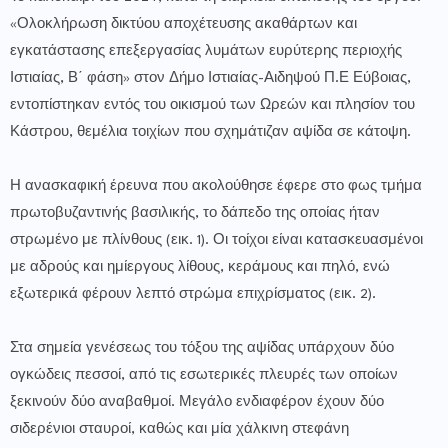
«Ολοκλήρωση δικτύου αποχέτευσης ακαθάρτων και
εγκατάστασης επεξεργασίας λυμάτων ευρύτερης περιοχής
Ιστιαίας, Β΄ φάση» στον Δήμο Ιστιαίας-Αιδηψού Π.Ε Εύβοιας,
εντοπίστηκαν εντός του οικισμού των Ωρεών και πλησίον του
Κάστρου, θεμέλια τοιχίων που σχημάτιζαν αψίδα σε κάτοψη.
Η ανασκαφική έρευνα που ακολούθησε έφερε στο φως τμήμα
πρωτοβυζαντινής βασιλικής, το δάπεδο της οποίας ήταν
στρωμένο με πλίνθους (εικ. 1). Οι τοίχοι είναι κατασκευασμένοι
με αδρούς και ημίεργους λίθους, κεράμους και πηλό, ενώ
εξωτερικά φέρουν λεπτό στρώμα επιχρίσματος (εικ. 2).
Στα σημεία γενέσεως του τόξου της αψίδας υπάρχουν δύο
ογκώδεις πεσσοί, από τις εσωτερικές πλευρές των οποίων
ξεκινούν δύο αναβαθμοί. Μεγάλο ενδιαφέρον έχουν δύο
σιδερένιοι σταυροί, καθώς και μία χάλκινη στεφάνη