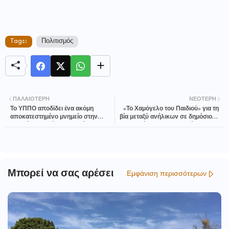
Tags:
Πολιτισμός
ΠΑΛΑΙΌΤΕΡΗ
ΝΕΌΤΕΡΗ
Το ΥΠΠΟ αποδίδει ένα ακόμη
«Το Χαμόγελο του Παιδιού» για τη
αποκατεστημένο μνημείο στην
βία μεταξύ ανήλικων σε δημόσιους
τοπική κοινωνία. Θυρανοίξια του
χώρους και την επίτευξη της
Ιερού Ναού Αγίου Δημητρίου
ασφάλειά τους
Ψηλώματος Μετεώρων
Μπορεί να σας αρέσει
Εμφάνιση περισσότερων