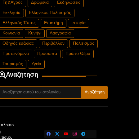
Γη&Αγρός
Δρώμενα
Εκδηλώσεις
Εκκλησία
Ελληνικός Πολιτισμός
Ελληνικός Τόπος
Επιστήμη
Ιστορία
Κοινωνία
Κυνήγι
Λαογραφία
Οδηγός ευζωίας
Περιβάλλον
Πολιτισμός
Προτεινόμενα
Πρόσωπα
Πρώτο Θέμα
Τουρισμός
Υγεία
Αναζήτηση
ν πλούτο
η
ιτισμό,