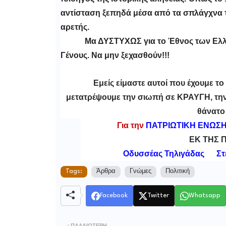
αντίσταση ξεπηδά μέσα από τα σπλάγχνα τ
αρετής.
Μα ΔΥΣΤΥΧΩΣ για το Έθνος των Ελλ
Γένους. Να μην ξεχασθούν!!!
Εμείς είμαστε αυτοί που έχουμε τ
μετατρέψουμε την σιωπή σε ΚΡΑΥΓΗ, τη
θάνατο
Για την
ΠΑΤΡΙΩΤΙΚΗ ΕΝΩΣΗ
ΕΚ ΤΗΣ 
Οδυσσέας Τηλιγάδας
Στ
Tags:
Άρθρα
Γνώμες
Πολιτική
Facebook
Twitter
Whatsapp