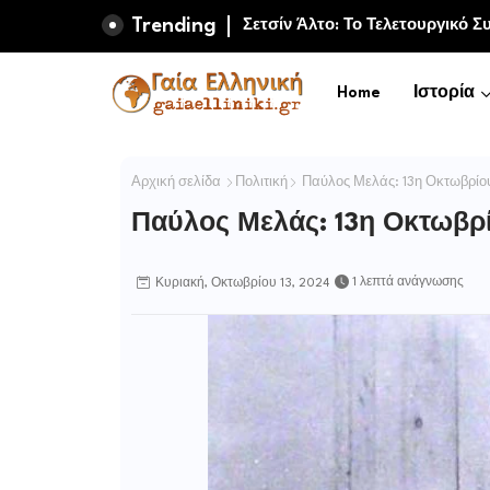
Trending
Μαμούθ και πρώιμη ανθρώπινη
Σετσίν Άλτο: Το Τελετουργικό
Home
Ιστορία
Αρχική σελίδα
Πολιτική
Παύλος Μελάς: 13η Οκτωβρίου
Παύλος Μελάς: 13η Οκτωβρί
1 λεπτά ανάγνωσης
Κυριακή, Οκτωβρίου 13, 2024