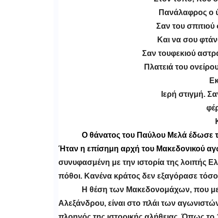
Πανάλαφρος ο ύ
Σαν του σπιτιού 
Και να σου φτάν
Σαν τουφεκιού αστρ
Πλατειά του ονείρου
Εκ
Ιερή στιγμή. Σα
φέρ
Ο θάνατος του Παύλου Μελά έδωσε τ
Ήταν η επίσημη αρχή του Μακεδονικού α
συνυφασμένη με την ιστορία της λοιπής Ελλά
πόθοι. Κανένα κράτος δεν εξαγόρασε τόσο 
Η θέση των Μακεδονομάχων, που με 
Αλεξάνδρου, είναι στο πλάι των αγωνιστών
πλοηγός της ιστορικής αλήθειας. Όπως το 18