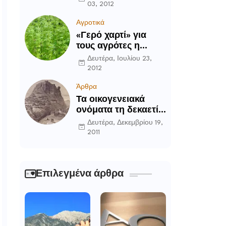
03, 2012
Αγροτικά
«Γερό χαρτί» για
τους αγρότες η
καλλιέργεια του
Δευτέρα, Ιουλίου 23,
κενάφ
2012
Άρθρα
Τα οικογενειακά
ονόματα τη δεκαετία
του ’90 στην
Δευτέρα, Δεκεμβρίου 19,
Περιοχή Δομοκού
2011
Επιλεγμένα άρθρα