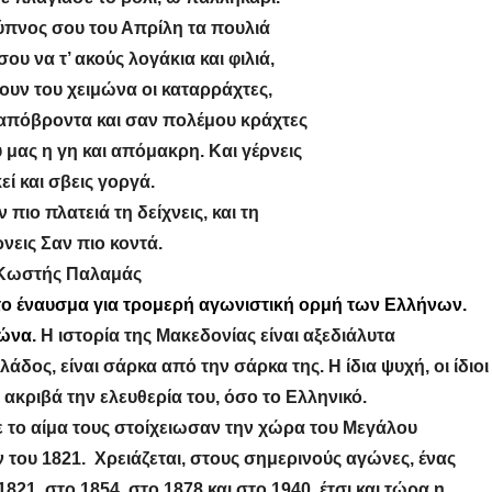
πνος σου του Απρίλη τα πουλιά
σου να τ’ ακούς λογάκια και φιλιά,
ουν του χειμώνα οι καταρράχτες,
απόβροντα και σαν πολέμου κράχτες
 μας η γη και απόμακρη. Και γέρνεις
εί και σβεις γοργά.
ν πιο πλατειά τη δείχνεις, και τη
νεις Σαν πιο κοντά.
Κωστής Παλαμάς
ο έναυσμα για τρομερή αγωνιστική ορμή των Ελλήνων.
γώνα.
Η ιστορία της Μακεδονίας είναι αξεδιάλυτα
δος, είναι σάρκα από την σάρκα της. Η ίδια ψυχή, οι ίδιοι
ακριβά την ελευθερία του, όσο το Ελληνικό.
το αίμα τους στοίχειωσαν την χώρα του Μεγάλου
 του 1821. Χρειάζεται, στους σημερινούς αγώνες, ένας
21, στο 1854, στο 1878 και στο 1940, έτσι και τώρα η