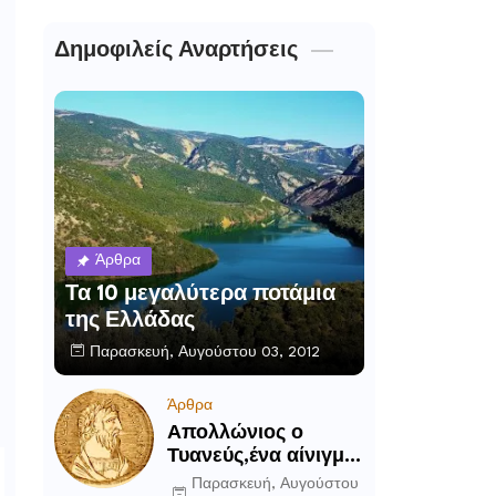
Δημοφιλείς Αναρτήσεις
Άρθρα
Τα 10 μεγαλύτερα ποτάμια
της Ελλάδας
Παρασκευή, Αυγούστου 03, 2012
Άρθρα
Απολλώνιος ο
Τυανεύς,ένα αίνιγμα
του αρχαίου κόσμου
Παρασκευή, Αυγούστου