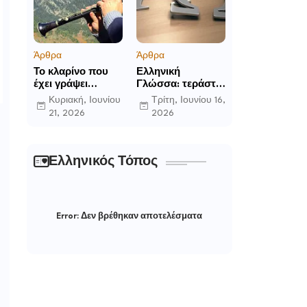
Άρθρα
Άρθρα
Το κλαρίνο που
Ελληνική
έχει γράψει
Γλώσσα: τεράστια
ιστορία στα χωριά
η προσφορά της
Κυριακή, Ιουνίου
Τρίτη, Ιουνίου 16,
της Ρούμελης
στο παγκόσμιο
21, 2026
2026
γίγνεσθαι.
Ελληνικός Τόπος
Error:
Δεν βρέθηκαν αποτελέσματα