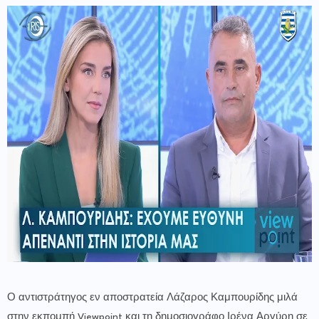
Ο αντιστράτηγος εν αποστρατεία Λάζαρος Καμπουρίδης μιλά
στην εκπομπή Viewpoint και τη δημοσιογράφο Ιρένα Αργύρη σε