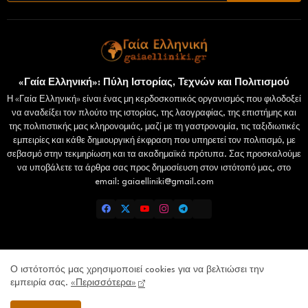
«Γαία Ελληνική»: Πύλη Ιστορίας, Τεχνών και Πολιτισμού
Η «Γαία Ελληνική» είναι ένας μη κερδοσκοπικός οργανισμός που φιλοδοξεί
να αναδείξει τον πλούτο της ιστορίας, της λαογραφίας, της επιστήμης και
της πολιτιστικής μας κληρονομιάς, μαζί με τη γαστρονομία, τις ταξιδιωτικές
εμπειρίες και κάθε δημιουργική έκφραση που υπηρετεί τον πολιτισμό, με
σεβασμό στην τεκμηρίωση και τα ακαδημαϊκά πρότυπα. Σας προσκαλούμε
να υποβάλετε τα άρθρα σας προς δημοσίευση στον ιστότοπό μας, στο
email: gaiaelliniki@gmail.com
Home
Επικοινωνία
Πολιτική Απορρήτου
Ο ιστότοπός μας χρησιμοποιεί cookies για να βελτιώσει την
εμπειρία σας.
«Περισσότερα»
Lamiatimes.gr
Domokosnews.gr
kallitheareport.gr