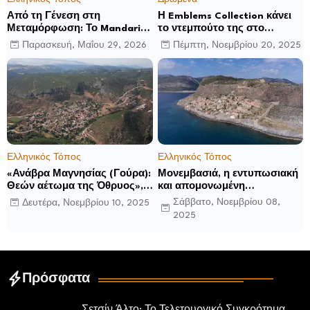
Από τη Γένεση στη
Η Emblems Collection κάνει
Μεταμόρφωση: Το Mandarin
το ντεμπούτο της στο
Oriental, Costa Navarino
Ηνωμένο Βασίλειο με το
Παρασκευή, Μαΐου 29, 2026
Πέμπτη, Νοεμβρίου 20, 2025
αποκαλύπτει μια νέα σεζόν
Luckham Park Hotel & Spa
βιωματικών εμπειριών
και ανακοινώνει άλλα έξι
ανοίγματα για το 2026 και
μετά
Ελληνικός Τόπος
Ελληνικός Τόπος
«Ανάβρα Μαγνησίας (Γούρα):
Μονεμβασιά, η εντυπωσιακή
Θεών αέτωμα της Όθρυος»,
και απομονωμένη
γράφει ο Δημήτρης Β.
οχυρωμένη πόλη που
Σάββατο, Νοεμβρίου 08,
Δευτέρα, Νοεμβρίου 10, 2025
Καρέλης
ιδρύθηκε από τους
2025
τελευταίους Σπαρτιάτες
Πρόσφατα