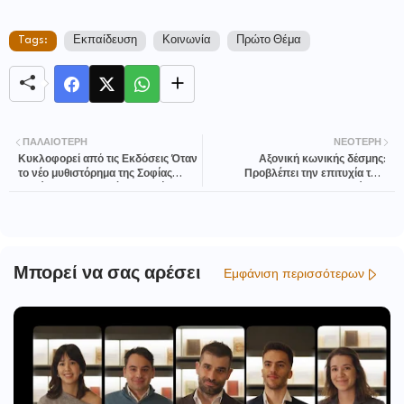
Tags:
Εκπαίδευση
Κοινωνία
Πρώτο Θέμα
ΠΑΛΑΙΌΤΕΡΗ
ΝΕΌΤΕΡΗ
Κυκλοφορεί από τις Εκδόσεις Όταν
Αξονική κωνικής δέσμης:
το νέο μυθιστόρημα της Σοφίας
Προβλέπει την επιτυχία των
Παράσχου «Το καφέ της οδού
εμφυτευμάτων;
Σκουφά»
Μπορεί να σας αρέσει
Εμφάνιση περισσότερων