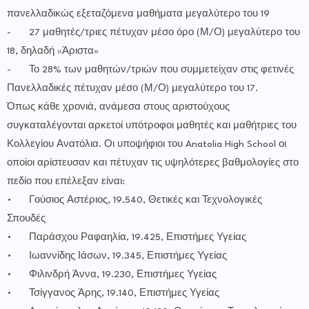
πανελλαδικώς εξεταζόμενα μαθήματα μεγαλύτερο του 19
-
27 μαθητές/τριες πέτυχαν μέσο όρο (Μ/Ο) μεγαλύτερο του
18, δηλαδή «Άριστα»
-
Το 28% των μαθητών/τριών που συμμετείχαν στις φετινές
Πανελλαδικές πέτυχαν μέσο (Μ/Ο) μεγαλύτερο του 17.
Όπως κάθε χρονιά, ανάμεσα στους αριστούχους
συγκαταλέγονται αρκετοί υπότροφοι μαθητές και μαθήτριες του
Κολλεγίου Ανατόλια. Οι υποψήφιοι του Anatolia High School οι
οποίοι αρίστευσαν και πέτυχαν τις υψηλότερες βαθμολογίες στο
πεδίο που επέλεξαν είναι:
•
Γούσιος Αστέριος, 19.540, Θετικές και Τεχνολογικές
Σπουδές
•
Παράσχου Ραφαηλία, 19.425, Επιστήμες Υγείας
•
Ιωαννίδης Ιάσων, 19.345, Επιστήμες Υγείας
•
Φιλινδρή Άννα, 19.230, Επιστήμες Υγείας
•
Τσίγγανος Άρης, 19.140, Επιστήμες Υγείας