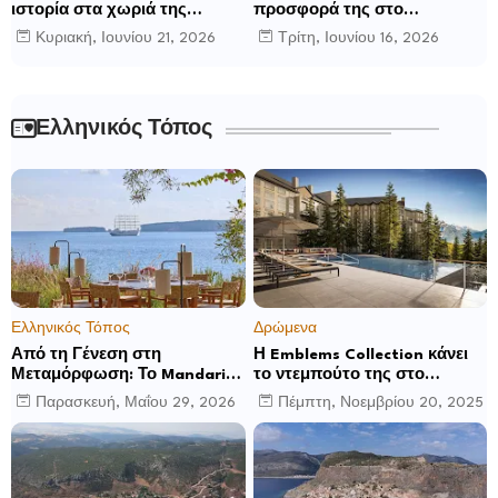
ιστορία στα χωριά της
προσφορά της στο
Ρούμελης
παγκόσμιο γίγνεσθαι.
Κυριακή, Ιουνίου 21, 2026
Τρίτη, Ιουνίου 16, 2026
Ελληνικός Τόπος
Ελληνικός Τόπος
Δρώμενα
Από τη Γένεση στη
Η Emblems Collection κάνει
Μεταμόρφωση: Το Mandarin
το ντεμπούτο της στο
Oriental, Costa Navarino
Ηνωμένο Βασίλειο με το
Παρασκευή, Μαΐου 29, 2026
Πέμπτη, Νοεμβρίου 20, 2025
αποκαλύπτει μια νέα σεζόν
Luckham Park Hotel & Spa
βιωματικών εμπειριών
και ανακοινώνει άλλα έξι
ανοίγματα για το 2026 και
μετά