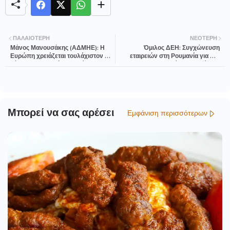
ΠΑΛΑΙΌΤΕΡΗ
ΝΕΌΤΕΡΗ
Μάνος Μανουσάκης (ΑΔΜΗΕ): Η
Όμιλος ΔΕΗ: Συγχώνευση
Ευρώπη χρειάζεται τουλάχιστον 5
εταιρειών στη Ρουμανία για πιο
νέους ηλεκτρικούς διαδρόμους για
αποτελεσματική λειτουργία και
ένα ολοκληρωμένο δίκτυο κορμού
καλύτερες υπηρεσίες
Μπορεί να σας αρέσει
Εμφάνιση περισσότερων