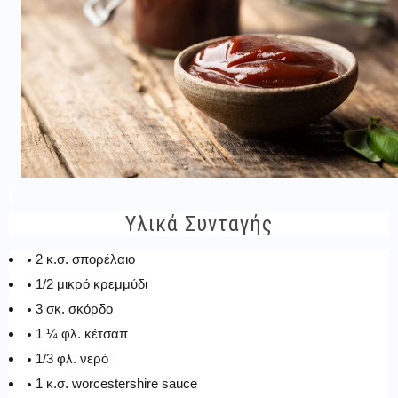
Υλικά Συνταγής
2 κ.σ. σπορέλαιο
1/2 μικρό κρεμμύδι
3 σκ. σκόρδο
1 ¼ φλ. κέτσαπ
1/3 φλ. νερό
1 κ.σ. worcestershire sauce