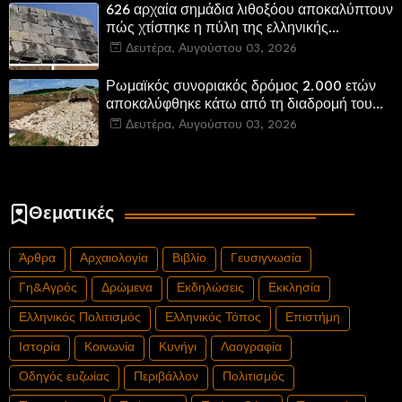
626 αρχαία σημάδια λιθοξόου αποκαλύπτουν
πώς χτίστηκε η πύλη της ελληνικής
Πτολεμαΐδας στη Λιβύη
Δευτέρα, Αυγούστου 03, 2026
Ρωμαϊκός συνοριακός δρόμος 2.000 ετών
αποκαλύφθηκε κάτω από τη διαδρομή του
νέου αυτοκινητόδρομου Α8 της Γερμανίας
Δευτέρα, Αυγούστου 03, 2026
Θεματικές
Άρθρα
Αρχαιολογία
Βιβλίο
Γευσιγνωσία
Γη&Αγρός
Δρώμενα
Εκδηλώσεις
Εκκλησία
Ελληνικός Πολιτισμός
Ελληνικός Τόπος
Επιστήμη
Ιστορία
Κοινωνία
Κυνήγι
Λαογραφία
Οδηγός ευζωίας
Περιβάλλον
Πολιτισμός