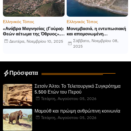
Ελληνικός Τόπος
Ελληνικός Τόπος
«Ανάβρα Μαγνησίας (Γούρα):
Μονεμβασιά, η εντυπωσιακή
Θεών αέτωμα της Όθρυος»,
και απομονωμένη
γράφει ο Δημήτρης Β.
οχυρωμένη πόλη που
Σάββατο, Νοεμβρίου 08,
Δευτέρα, Νοεμβρίου 10, 2025
Καρέλης
ιδρύθηκε από τους
2025
τελευταίους Σπαρτιάτες
Πρόσφατα
Σετσίν Άλτο: Το Τελετουργικό Συγκρότημα
5.500 Ετών του Περού
Τετάρτη, Αυγούστου 05, 2026
Μαμούθ και πρώιμη ανθρώπινη κοινωνία
Τετάρτη, Αυγούστου 05, 2026