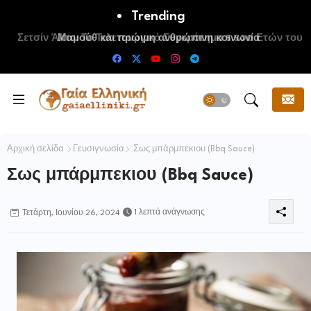
Trending
Μαμούθ και πρώιμη ανθρώπινη κοινωνία
Αρχική σελίδα
Γευσιγνωσία
Σως μπάρμπεκιου (Bbq Sauce)
Σως μπάρμπεκιου (Bbq Sauce)
1 λεπτά ανάγνωσης
Τετάρτη, Ιουνίου 26, 2024