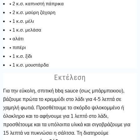
2 κ.σ. καπνιστή πάπρικα
2 κ.σ. μαύρη ζάχαρη
1 κ.σ. μέλι
1 κ.σ. μελάσα
αλάτι
πιπέρι
1 κ.σ. ξίδι
1 κ.σ. μουστάρδα
Εκτέλεση
Για την εύκολη, σπιτική bbq sauce (σως μπάρμπεκιου),
βάζουμε πρώτα το κρεμμύδι στο λάδι για 4-5 λεπτά σε
χαμηλή φωτιά. Προσθέτουμε το σκόρδο ψιλοκομμένο ή
όλοκληρο και το αφήνουμε για 1 λεπτό στο λάδι,
προσθέτουμε και τα υπόλοιπα υλικά και σιγοβράζουμε για
15 λεπτά να πυκνώσει η σάλτσα. Τη διατηρούμε