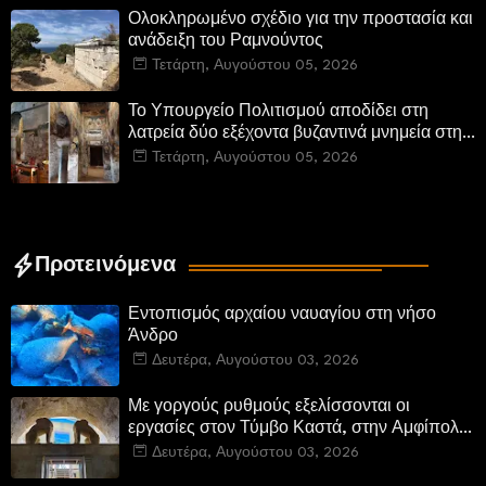
Ολοκληρωμένο σχέδιο για την προστασία και
ανάδειξη του Ραμνούντος
Τετάρτη, Αυγούστου 05, 2026
Το Υπουργείο Πολιτισμού αποδίδει στη
λατρεία δύο εξέχοντα βυζαντινά μνημεία στην
Καστοριά και έπεται το αποκαταστημένο
Τετάρτη, Αυγούστου 05, 2026
τέμενος Κουρσούμ
Προτεινόμενα
Εντοπισμός αρχαίου ναυαγίου στη νήσο
Άνδρο
Δευτέρα, Αυγούστου 03, 2026
Με γοργούς ρυθμούς εξελίσσονται οι
εργασίες στον Τύμβο Καστά, στην Αμφίπολη.
Αποδίδονται μνημεία της πόλης
Δευτέρα, Αυγούστου 03, 2026
αποκατεστημένα και προσβάσιμα