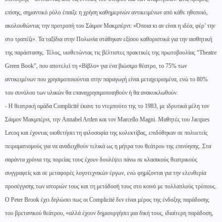
επίσης, σημαντικό ρόλο έπαιξε η χρήση καθημερινών αντικειμένων από κάθε ηθοποιό,
ακολουθώντας την προτροπή του Σάιμον Μακμπέρνι: «Όποια κι αν είναι η ιδέα, φέρ’ την
στο τραπέζι». Τα ταξίδια στην Πολωνία στάθηκαν εξίσου καθοριστικά για την αισθητική
της παράστασης. Τέλος, υιοθετώντας τις βέλτιστες πρακτικές της πρωτοβουλίας “Theatre
Green Book”, που αποτελεί τη «Βίβλο» για ένα βιώσιμο θέατρο, το 75% των
αντικειμένων που χρησιμοποιούνται στην παραγωγή είναι μεταχειρισμένα, ενώ το 80%
του συνόλου των υλικών θα επαναχρησιμοποιηθούν ή θα ανακυκλωθούν.
- Η θεατρική ομάδα Complicité έκανε το ντεμπούτο της το 1983, με ιδρυτικά μέλη τον
Σάιμον Μακμπέρνι, την Annabel Arden και τον Marcello Magni. Μαθητές του Jacques
Lecoq και έχοντας υιοθετήσει τη φιλοσοφία της κολεκτίβας, επιδόθηκαν σε πολυετείς
πειραματισμούς για να αναδειχθούν τελικά ως η μήτρα του θεάτρου της επινόησης. Στα
σαράντα χρόνια της πορείας τους έχουν δουλέψει πάνω σε κλασικούς θεατρικούς
συγγραφείς και σε μεταφορές λογοτεχνικών έργων, ενώ φημίζονται για την ελευθερία
προσέγγισης των ιστοριών τους και τη μετάδοσή τους στο κοινό με πολλαπλούς τρόπους.
Ο Peter Brook έχει δηλώσει πως οι Complicité δεν είναι μέρος της ένδοξης παράδοσης
του βρετανικού θεάτρου, «αλλά έχουν δημιουργήσει μια δική τους, ιδιαίτερη παράδοση,