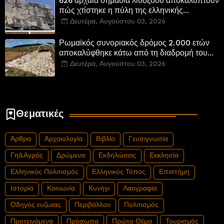
626 αρχαία σημάδια λιθοξόου αποκαλύπτουν
πώς χτίστηκε η πύλη της ελληνικής
Πτολεμαΐδας στη Λιβύη
Δευτέρα, Αυγούστου 03, 2026
Ρωμαϊκός συνοριακός δρόμος 2.000 ετών
αποκαλύφθηκε κάτω από τη διαδρομή του
νέου αυτοκινητόδρομου Α8 της Γερμανίας
Δευτέρα, Αυγούστου 03, 2026
Θεματικές
Άρθρα
Αρχαιολογία
Βιβλίο
Γευσιγνωσία
Γη&Αγρός
Δρώμενα
Εκδηλώσεις
Εκκλησία
Ελληνικός Πολιτισμός
Ελληνικός Τόπος
Επιστήμη
Ιστορία
Κοινωνία
Κυνήγι
Λαογραφία
Οδηγός ευζωίας
Περιβάλλον
Πολιτισμός
Προτεινόμενα
Πρόσωπα
Πρώτο Θέμα
Τουρισμός