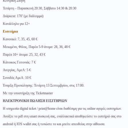
Κεντρική Σκηνή
Τετάρτη – Παρασκευή 20:30, Σάββατο 14:30 & 20:30
Διάρκεια: 170’ (με διάλειμμα)
Κατάλληλο για 12+
Εισιτήρια
Κανονικό: 7, 35, 45, 60 €
Μειωμένο, Φίλος, Παρέα 5-9 άτομα: 28, 36, 48 €
Παρέα 10+ άτομα: 25, 32, 43 €
Κάτοικος Γειτονιάς: 7 €
Ανεργίας, ΑμεΑ: 5 €
Συνοδός ΑμεA: 10 €
Έναρξη Προπώλησης: Τετάρτη 13 Σεπτεμβρίου, στις 17:00.
Με την υποστήριξη της Ticketmaster
ΗΛΕΚΤΡΟΝΙΚΗ ΠΩΛΗΣΗ ΕΙΣΙΤΗΡΙΩΝ
Η υπηρεσία digital ticket / print@home είναι διαθέσιμη για τις online αγορές εισιτηρίων.
Ανοίξτε το pdf στη smart συσκευή σας, εναλλακτικά αποθηκεύστε το εισιτήριό σας στο
android ή IOS wallet σας ή τυπώστε το και μπείτε απευθείας στην αίθουσα.