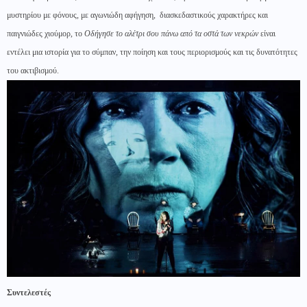
μυστηρίου με φόνους, με αγωνιώδη αφήγηση, διασκεδαστικούς χαρακτήρες και
παιγνιώδες χιούμορ, το
Οδήγησε το αλέτρι σου πάνω από τα οστά των νεκρών
είναι
εντέλει μια ιστορία για το σύμπαν, την ποίηση και τους περιορισμούς και τις δυνατότητες
του ακτιβισμού.
Συντελεστές