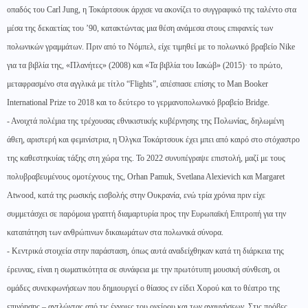
οπαδός του Carl Jung, η Τοκάρτσουκ άρχισε να ακονίζει το συγγραφικό της ταλέντο στα
μέσα της δεκαετίας του ’90, κατακτώντας μια θέση ανάμεσα στους επιφανείς των
πολωνικών γραμμάτων. Πριν από το Νόμπελ, είχε τιμηθεί με το πολωνικό βραβείο Nike
για τα βιβλία της, «Πλανήτες» (2008) και «Τα βιβλία του Ιακώβ» (2015)· το πρώτο,
μεταφρασμένο στα αγγλικά με τίτλο “Flights”, απέσπασε επίσης το Man Booker
International Prize το 2018 και το δεύτερο το γερμανοπολωνικό βραβείο Bridge.
- Ανοιχτά πολέμια της τρέχουσας εθνικιστικής κυβέρνησης της Πολωνίας, δηλωμένη
άθεη, αριστερή και φεμινίστρια, η Όλγκα Τοκάρτσουκ έχει μπει από καιρό στο στόχαστρο
της καθεστηκυίας τάξης στη χώρα της. Το 2022 συνυπέγραψε επιστολή, μαζί με τους
πολυβραβευμένους ομοτέχνους της, Orhan Pamuk, Svetlana Alexievich και Margaret
Atwood, κατά της ρωσικής εισβολής στην Ουκρανία, ενώ τρία χρόνια πριν είχε
συμμετάσχει σε παρόμοια γραπτή διαμαρτυρία προς την Ευρωπαϊκή Επιτροπή για την
καταπάτηση των ανθρώπινων δικαιωμάτων στα πολωνικά σύνορα.
- Κεντρικά στοιχεία στην παράσταση, όπως αυτά αναδείχθηκαν κατά τη διάρκεια της
έρευνας, είναι η σωματικότητα σε συνάφεια με την πρωτότυπη μουσική σύνθεση, οι
ομάδες συνεκφωνήσεων που δημιουργεί ο θίασος εν είδει Χορού και το θέατρο της
επινόησης – αντλώντας από τις έννοιες του ονείρου και των αναμνήσεων. Στις πρόβες,