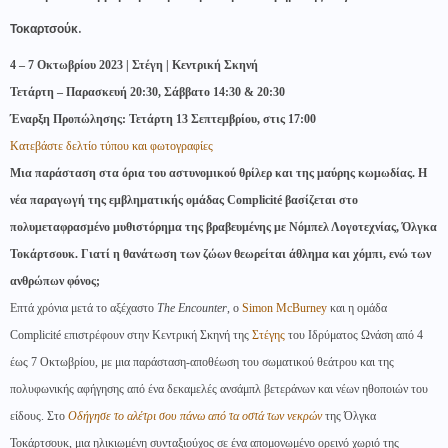
Τοκαρτσούκ.
4 – 7 Οκτωβρίου 2023 | Στέγη | Κεντρική Σκηνή
Τετάρτη – Παρασκευή 20:30, Σάββατο 14:30 & 20:30
Έναρξη Προπώλησης: Τετάρτη 13 Σεπτεμβρίου, στις 17:00
Κατεβάστε δελτίο τύπου και φωτογραφίες
Μια παράσταση στα όρια του αστυνομικού θρίλερ και της μαύρης κωμωδίας. Η
νέα παραγωγή της εμβληματικής ομάδας Complicité βασίζεται στο
πολυμεταφρασμένο μυθιστόρημα της βραβευμένης με Νόμπελ Λογοτεχνίας, Όλγκα
Τοκάρτσουκ. Γιατί η θανάτωση των ζώων θεωρείται άθλημα και χόμπι, ενώ των
ανθρώπων φόνος;
Επτά χρόνια μετά το αξέχαστο
The Encounter
, ο
Simon McBurney
και η ομάδα
Complicité επιστρέφουν στην Κεντρική Σκηνή της
Στέγης
του Ιδρύματος Ωνάση από 4
έως 7 Οκτωβρίου, με μια παράσταση-αποθέωση του σωματικού θεάτρου και της
πολυφωνικής αφήγησης από ένα δεκαμελές ανσάμπλ βετεράνων και νέων ηθοποιών του
είδους. Στο
Οδήγησε το αλέτρι σου πάνω από τα οστά των νεκρών
της Όλγκα
Τοκάρτσουκ, μια ηλικιωμένη συνταξιούχος σε ένα απομονωμένο ορεινό χωριό της