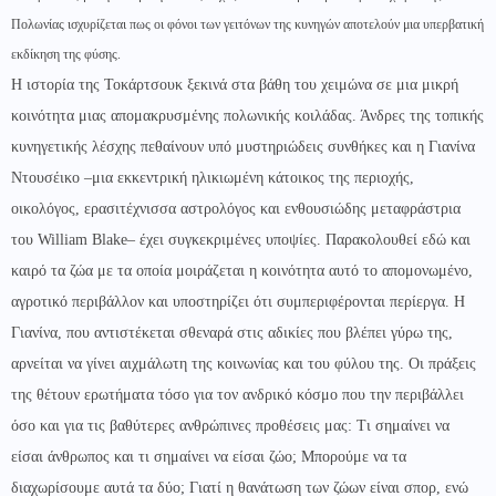
Πολωνίας ισχυρίζεται πως οι φόνοι των γειτόνων της κυνηγών αποτελούν μια υπερβατική
εκδίκηση της φύσης.
Η ιστορία της Τοκάρτσουκ ξεκινά στα βάθη του χειμώνα σε μια μικρή
κοινότητα μιας απομακρυσμένης πολωνικής κοιλάδας. Άνδρες της τοπικής
κυνηγετικής λέσχης πεθαίνουν υπό μυστηριώδεις συνθήκες και η Γιανίνα
Ντουσέικο –μια εκκεντρική ηλικιωμένη κάτοικος της περιοχής,
οικολόγος, ερασιτέχνισσα αστρολόγος και ενθουσιώδης μεταφράστρια
του William Blake– έχει συγκεκριμένες υποψίες. Παρακολουθεί εδώ και
καιρό τα ζώα με τα οποία μοιράζεται η κοινότητα αυτό το απομονωμένο,
αγροτικό περιβάλλον και υποστηρίζει ότι συμπεριφέρονται περίεργα. Η
Γιανίνα, που αντιστέκεται σθεναρά στις αδικίες που βλέπει γύρω της,
αρνείται να γίνει αιχμάλωτη της κοινωνίας και του φύλου της. Οι πράξεις
της θέτουν ερωτήματα τόσο για τον ανδρικό κόσμο που την περιβάλλει
όσο και για τις βαθύτερες ανθρώπινες προθέσεις μας: Τι σημαίνει να
είσαι άνθρωπος και τι σημαίνει να είσαι ζώο; Μπορούμε να τα
διαχωρίσουμε αυτά τα δύο; Γιατί η θανάτωση των ζώων είναι σπορ, ενώ