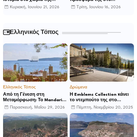
Ρούμελης
παγκόσμιο γίγνεσθαι.
Κυριακή, Ιουνίου 21, 2026
Τρίτη, Ιουνίου 16, 2026
Ελληνικός Τόπος
Ελληνικός Τόπος
Δρώμενα
Από τη Γένεση στη
Η Emblems Collection κάνει
Μεταμόρφωση: Το Mandarin
το ντεμπούτο της στο
Oriental, Costa Navarino
Ηνωμένο Βασίλειο με το
Παρασκευή, Μαΐου 29, 2026
Πέμπτη, Νοεμβρίου 20, 2025
αποκαλύπτει μια νέα σεζόν
Luckham Park Hotel & Spa
βιωματικών εμπειριών
και ανακοινώνει άλλα έξι
ανοίγματα για το 2026 και
μετά