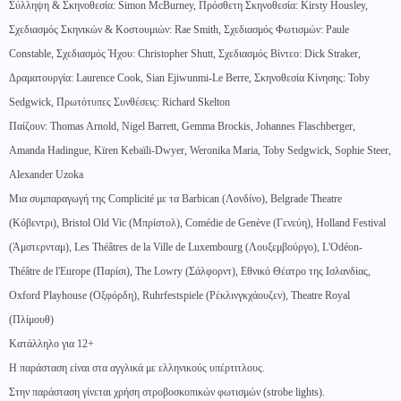
Σύλληψη & Σκηνοθεσία: Simon McBurney, Πρόσθετη Σκηνοθεσία: Kirsty Housley,
Σχεδιασμός Σκηνικών & Κοστουμιών: Rae Smith, Σχεδιασμός Φωτισμών: Paule
Constable, Σχεδιασμός Ήχου: Christopher Shutt, Σχεδιασμός Βίντεο: Dick Straker,
Δραματουργία: Laurence Cook, Sian Ejiwunmi-Le Berre, Σκηνοθεσία Κίνησης: Toby
Sedgwick, Πρωτότυπες Συνθέσεις: Richard Skelton
Παίζουν: Thomas Arnold, Nigel Barrett, Gemma Brockis, Johannes Flaschberger,
Amanda Hadingue, Kïren Kebaïli-Dwyer, Weronika Maria, Toby Sedgwick, Sophie Steer,
Alexander Uzoka
Μια συμπαραγωγή της Complicité με τα Barbican (Λονδίνο), Belgrade Theatre
(Κόβεντρι), Bristol Old Vic (Μπρίστολ), Comédie de Genève (Γενεύη), Holland Festival
(Άμστερνταμ), Les Théâtres de la Ville de Luxembourg (Λουξεμβούργο), L'Odéon-
Théâtre de l'Europe (Παρίσι), The Lowry (Σάλφορντ), Εθνικό Θέατρο της Ισλανδίας,
Oxford Playhouse (Οξφόρδη), Ruhrfestspiele (Ρέκλινγκχάουζεν), Theatre Royal
(Πλίμουθ)
Κατάλληλο για 12+
Η παράσταση είναι στα αγγλικά με ελληνικούς υπέρτιτλους.
Στην παράσταση γίνεται χρήση στροβοσκοπικών φωτισμών (strobe lights).