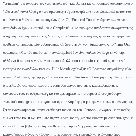
“Guardian” την αναφέρει ως «μια μεγαλειώδη και εξαιρετικά καινοτόμα διασκευή», ενώ ο
“Observer” κάνει λόγο για «μια αριστοτεχνική μεταφορά από τους Complicité αυτού του
οικολογικού θρίλερ, η οποία συγκλονίζει». Οι “Financial Times” γράφουν πως «είναι
σπουδαίο να έχουμε και πάλι τους Complicité με μια κορυφαία παράσταση συναρπαστικής
αφήγησης, έντονης σωματικής δύναμης και έξυπνων τεχνολογιών, η οποία μεταφέρει ένα
σύνθετο και πολυεπίπεδο μυθιστόρημα σε ζωντανή σκηνική δημιουργία». Το “Time Out”
σχολιάζει: «Μια νέα παράσταση των Complicité δεν είναι απλώς ένα έργο επινόησης,
αλλά ένα θεατρικό γεγονός. Από τα απαράμιλλα και κορυφαία της ομάδας, αποτελεί
εισιτήριο για έναν άλλον κόσμο». H Le Monde σχολιάζει: «Ο Βρετανός σκηνοθέτης είναι
πάνω απ’ όλα ένας αφηγητής ιστοριών και το απολαυστικό μυθιστόρημα της Τοκάρτσουκ
αποτελεί ιδανικό υλικό για αυτόν, χάρη στο μείγμα ποιητικής και επιστημονικής
φαντασίας του, τα ανθρωπολογικά του ερωτήματα και το σαρωτικό του χιούμορ».
Ένας από τους ήρωες του έργου αναφέρει: «Καμιά φορά μου φαίνεται πως ο καθένας μας
ζει σε έναν κόσμο που κατασκευάζει για τον εαυτό του. Φτιάχνουμε χάρτες με σημασίες,
τι είναι καλό και τι όχι, και μετά περνάμε όλη μας τη ζωή παλεύοντας με αυτό που έχουμε
επινοήσει. Και βέβαια, επειδή ο καθένας έχει την εκδοχή του, είναι αδύνατο να
κατανοήσουμε ο ένας τον άλλον..» Ένα στοχαστικό, ειρωνικό και απόκοσμο έργο