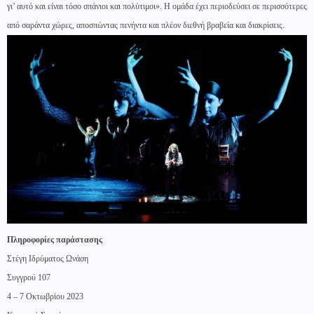
γι’ αυτό και είναι τόσο σπάνιοι και πολύτιμοι». Η ομάδα έχει περιοδεύσει σε περισσότερες
από σαράντα χώρες, αποσπώντας πενήντα και πλέον διεθνή βραβεία και διακρίσεις.
Πληροφορίες παράστασης
Στέγη Ιδρύματος Ωνάση
Συγγρού 107
4 – 7 Οκτωβρίου 2023