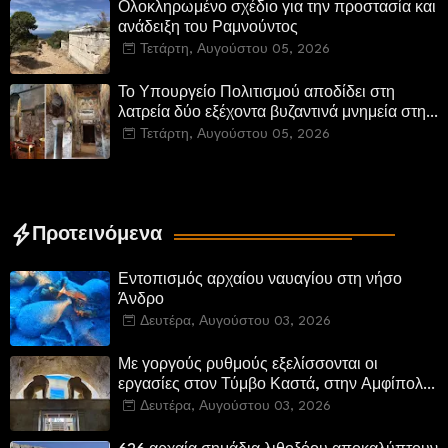
Ολοκληρωμένο σχέδιο για την προστασία και
ανάδειξη του Ραμνούντος
Τετάρτη, Αυγούστου 05, 2026
Το Υπουργείο Πολιτισμού αποδίδει στη
λατρεία δύο εξέχοντα βυζαντινά μνημεία στην
Καστοριά και έπεται το αποκαταστημένο
Τετάρτη, Αυγούστου 05, 2026
τέμενος Κουρσούμ
Προτεινόμενα
Εντοπισμός αρχαίου ναυαγίου στη νήσο
Άνδρο
Δευτέρα, Αυγούστου 03, 2026
Με γοργούς ρυθμούς εξελίσσονται οι
εργασίες στον Τύμβο Καστά, στην Αμφίπολη.
Αποδίδονται μνημεία της πόλης
Δευτέρα, Αυγούστου 03, 2026
αποκατεστημένα και προσβάσιμα