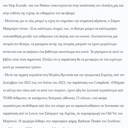
του Stop Ecocide– και του Θιάσου επικεντρώνεται στην κατάσταση του πλανήτη μας και
στην ευθύνη της τέχνης να ενθαρρύνει τον ακτιβισμό.
- Μιλώντας για το πώς μπορεί η τέχνη να επηρεάσει την κλιματική αδράνεια, ο Σάιμον
Μακμπέρνι τόνισε: «Στις καλύτερες στιγμές του, το θέατρο μπορεί να καλλιεργήσει
ενσυναίσθηση μεταξύ των ανθρώπων επί σκηνής και του κοινού. Ζωντανεύοντας μια
ιστορία στο θέατρο, τα μηνύματα αυτής της ιστορίας μπορούν να έχουν μεγαλύτερο
αντίκτυπο και να αφήσουν ένα βαθύτερο αποτύπωμα στο κοινό. Τα μηνύματα σε αυτό το
βιβλίο είναι τόσο σημαντικά. Ελπίζω ότι η παράσταση θα τα μεταφέρει σε ένα ευρύτερο
κοινό με ουσιαστικό τρόπο».
- Μετά την αρχική περιοδεία στη Μεγάλη Βρετανία και την ηπειρωτική Ευρώπη, από τον
Δεκέμβριο του 2022 έως τον Ιούνιο του 2023, την παράσταση των Complicité, «Οδήγησε
το αλέτρι σου πάνω από τα οστά των νεκρών», έχουν ήδη δει ζωντανά περισσότεροι από
70.000 άνθρωποι, σε κατάμεστες θεατρικές αίθουσες 13 πόλεων, ενώ ακόμα
περισσότεροι συνδέθηκαν από όλο τον κόσμο για να παρακολουθήσουν σε livestream την
παράσταση από το Lowry του Σάλφορντ της Αγγλίας, σε συμπαραγωγή του Old Vic του
Μπρίστολ. Η πρεμιέρα δόθηκε στο παγκοσμίου φήμης Barbican Theatre του Λονδίνου