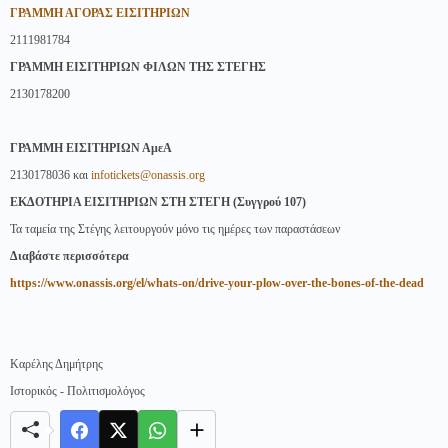
ΓΡΑΜΜΗ ΑΓΟΡΑΣ ΕΙΣΙΤΗΡΙΩΝ
2111981784
ΓΡΑΜΜΗ ΕΙΣΙΤΗΡΙΩΝ ΦΙΛΩΝ ΤΗΣ ΣΤΕΓΗΣ
2130178200
ΓΡΑΜΜΗ ΕΙΣΙΤΗΡΙΩΝ ΑμεΑ
2130178036 και
infotickets@onassis.org
ΕΚΔΟΤΗΡΙΑ ΕΙΣΙΤΗΡΙΩΝ ΣΤΗ ΣΤΕΓΗ (Συγγρού 107)
Τα ταμεία της Στέγης λειτουργούν μόνο τις ημέρες των παραστάσεων
Διαβάστε περισσότερα
https
://
www
.
onassis
.
org
/
el
/
wha
ts
-
on
/
drive
-
your
-
plow
-
over
-
the
-
bones
-
of
-
the
-
dead
Καρέλης Δημήτρης
Ιστορικός - Πολιτισμολόγος