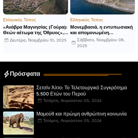
Ελληνικός Τόπος
Ελληνικός Τόπος
«Ανάβρα Μαγνησίας (Γούρα):
Μονεμβασιά, η εντυπωσιακή
Θεών αέτωμα της Όθρυος»,
και απομονωμένη
γράφει ο Δημήτρης Β.
οχυρωμένη πόλη που
Σάββατο, Νοεμβρίου 08,
Δευτέρα, Νοεμβρίου 10, 2025
Καρέλης
ιδρύθηκε από τους
2025
τελευταίους Σπαρτιάτες
Πρόσφατα
Σετσίν Άλτο: Το Τελετουργικό Συγκρότημα
5.500 Ετών του Περού
Τετάρτη, Αυγούστου 05, 2026
Μαμούθ και πρώιμη ανθρώπινη κοινωνία
Τετάρτη, Αυγούστου 05, 2026