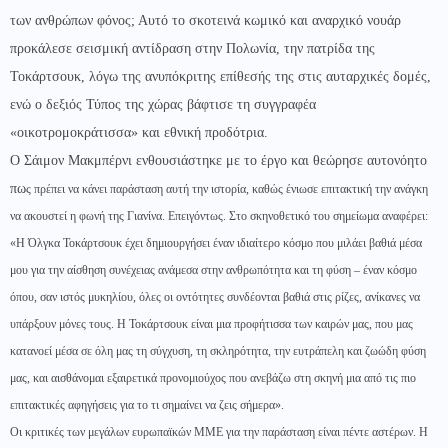
των ανθρώπων φόνος; Αυτό το σκοτεινά κωμικό και αναρχικό νουάρ
προκάλεσε σεισμική αντίδραση στην Πολωνία, την πατρίδα της
Τοκάρτσουκ, λόγω της ανυπόκριτης επίθεσής της στις αυταρχικές δομές,
ενώ ο δεξιός Τύπος της χώρας βάφτισε τη συγγραφέα
«οικοτρομοκράτισσα» και εθνική προδότρια.
Ο Σάιμον Μακμπέρνι ενθουσιάστηκε με το έργο και θεώρησε αυτονόητο
πω
ς πρέπει να κάνει παράσταση αυτή την ιστορία, καθώς ένιωσε επιτακτική την ανάγκη
να ακουστεί η φωνή της Γιανίνα. Επειγόντως. Στο σκηνοθετικό του σημείωμα αναφέρει:
«Η Όλγκα Τοκάρτσουκ έχει δημιουργήσει έναν ιδιαίτερο κόσμο που μιλάει βαθιά μέσα
μου για την αίσθηση συνέχειας ανάμεσα στην ανθρωπότητα και τη φύση – έναν κόσμο
όπου, σαν ιστός μυκηλίου, όλες οι οντότητες συνδέονται βαθιά στις ρίζες, ανίκανες να
υπάρξουν μόνες τους. Η Τοκάρτσουκ είναι μια προφήτισσα των καιρών μας, που μας
κατανοεί μέσα σε όλη μας τη σύγχυση, τη σκληρότητα, την ευτράπελη και ζωώδη φύση
μας, και αισθάνομαι εξαιρετικά προνομιούχος που ανεβάζω στη σκηνή μια από τις πιο
επιτακτικές αφηγήσεις για το τι σημαίνει να ζεις σήμερα».
Οι κριτικές των μεγάλων ευρωπαϊκών ΜΜΕ για την παράσταση είναι πέντε αστέρων. Η