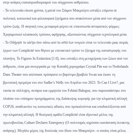
στην ανάγκη επαναπροσδιορισμού του σύγχρονου ανθρώπου.
- Τα τελευταία είκοσι χρόνια, η ματιά του Σάιμον Μακμπέρνι εστιάζει επίμονα σε
πολιτικά, κοινωνικά και φιλοσοφικά ζητήματα που ανακύπτουν μέσα από τον σύγχρονο
τρόπο ζωής. Η σκηνική τους μεταφορά φέρνει σε επικοινωνία αντιφατικές φόρμες:
Χρησιμοποιεί κλασικούς τρόπους αφήγησης, αξιοποιώντας σύγχρονα τεχνολογικά μέσα.
- Το
Οδήγησε το αλέτρι σου πάνω από τα οστά των νεκρών
είναι το τελευταίο μιας σειράς
έργων των Complicité που θίγουν με επιτακτικό τρόπο το ζήτημα της καταστροφής του
πλανήτη. Το Figures In Extinction [1.0], που εστιάζει στη μεταχείριση των ζώων από τον
άνθρωπο, είναι μια συνεργασία με την Καναδή χορογράφο Crystal Pite και το Nederlands
Dans Theater που απέσπασε πρόσφατα το βαρύτιμο βραβείο Swan και έκανε τη
βρετανική πρεμιέρα του στο Sadler’s Wells τον Απρίλιο του 2023. Το Can I Live?, μια
ταινία σε σύλληψη, σενάριο και ερμηνεία του Fehinti Balogun, που παρουσιάστηκε στο
πλαίσιο του επίσημου προγράμματος της Διάσκεψης κορυφής για την κλιματική αλλαγή
COP26, αναδεικνύει τις κοινωνικές αδικίες που προκαλούνται και υποδαυλίζονται από
την κλιματική αλλαγή. Η θεατρική ομάδα Complicité είναι ιδρυτικό μέλος της
πρωτοβουλίας Culture Declares Emergency (Ο πολιτισμός κηρύσσει κατάσταση έκτακτης
ανάγκης). Μεγάλο μέρος της δουλειάς του ίδιου του Μακμπέρνι –ο οποίος είναι μέλος