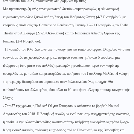
τον Μάρτιο του 2023, αποσπώντας διθυραμβικές κριτικές.
Με την υποστήριξη ενός πανευρωπαϊκού δικτύου συμπαραγωγών, η φθινοπωρινή
ευρωπαϊκή περιοδεία ξεκινά από τη Στέγη του Ιδρύματος Ωνάση (4-7 Οκτωβρίου), με
επόμενους σταθμούς την Comédie de Genève στη Γενεύη (12-21 Οκτωβρίου), το Thalia
Theater στο Αμβούργο (27-28 Οκτωβρίου) και το Temporada Alta στη Χιρόνα της
Ισπανίας (2-4 Νοεμβρίου).
- H κοιλάδα τον Κλότζκο αποτελεί το αφηγηματικό τοπίο του έργου. Ελάχιστοι κάτοικοι
ζουν σε αυτές τις χιονισμένες ερημιές, ανάμεσά τους και η Γιανίνα Ντουσέικο, μια
ιδιόρρυθμη (στα μάτια των πολλών) ηλικιωμένη γυναίκα που περνά τον καιρό της
συνομιλώντας με τα ζώα και μεταφράζοντας ποιήματα του Γουίλλιαμ Μπλέικ. Η γαλήνη
της περιοχής διαταράσσεται απρόσμενα όταν δολοφονείται ένας κυνηγός. Θα
ακολουθήσουν και άλλοι φόνοι, όπου όλα τα θύματα ήταν μέλη της τοπικής κυνηγετικής
λέσχης.
- Στα 57 της χρόνια, η Πολωνή Όλγκα Τοκάρτσουκ απέσπασε το βραβείο Νόμπελ
Λογοτεχνίας του 2018. Η Σουηδική Ακαδημία εκτίμησε «την αφηγηματική της φαντασία,
η οποία με εγκυκλοπαιδικό πάθος αναπαριστά την υπέρβαση των ορίων ως τρόπο ζωής».
Κόρη εκπαιδευτικών, απόφοιτη ψυχολογίας από το Πανεπιστήμιο της Βαρσοβίας και