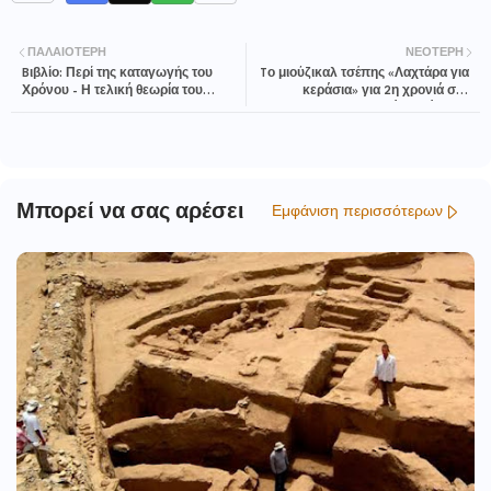
ΠΑΛΑΙΌΤΕΡΗ
ΝΕΌΤΕΡΗ
Bιβλίο: Περί της καταγωγής του
Tο μιούζικαλ τσέπης «Λαχτάρα για
Χρόνου - Η τελική θεωρία του
κεράσια» για 2η χρονιά στο
Stephen Hawking
Θεατρικό Βαγόνι της
Αμαξοστοιχίας-Θεάτρου το Τρένο
στο Ρουφ
Μπορεί να σας αρέσει
Εμφάνιση περισσότερων