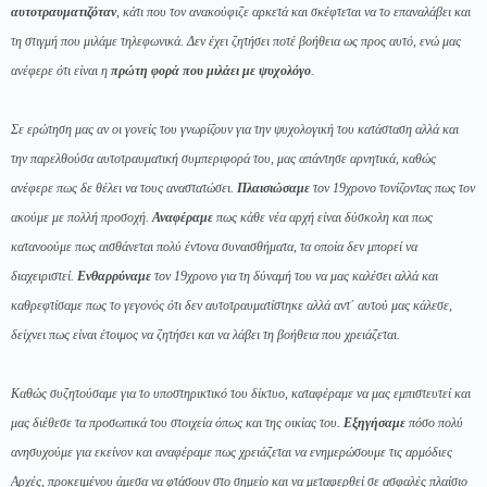
αυτοτραυματιζόταν
, κάτι που τον ανακούφιζε αρκετά και σκέφτεται να το επαναλάβει και
τη στιγμή που μιλάμε τηλεφωνικά. Δεν έχει ζητήσει ποτέ βοήθεια ως προς αυτό, ενώ μας
ανέφερε ότι είναι η
πρώτη φορά που μιλάει με ψυχολόγο
.
Σε ερώτηση μας αν οι γονείς του γνωρίζουν για την ψυχολογική του κατάσταση αλλά και
την παρελθούσα αυτοτραυματική συμπεριφορά του, μας απάντησε αρνητικά, καθώς
ανέφερε πως δε θέλει να τους αναστατώσει.
Πλαισιώσαμε
τον 19χρονο τονίζοντας πως τον
ακούμε με πολλή προσοχή.
Αναφέραμε
πως κάθε νέα αρχή είναι δύσκολη και πως
κατανοούμε πως αισθάνεται πολύ έντονα συναισθήματα, τα οποία δεν μπορεί να
διαχειριστεί.
Ενθαρρύναμε
τον 19χρονο για τη δύναμή του να μας καλέσει αλλά και
καθρεφτίσαμε πως το γεγονός ότι δεν αυτοτραυματίστηκε αλλά αντ΄ αυτού μας κάλεσε,
δείχνει πως είναι έτοιμος να ζητήσει και να λάβει τη βοήθεια που χρειάζεται.
Καθώς συζητούσαμε για το υποστηρικτικό του δίκτυο, καταφέραμε να μας εμπιστευτεί και
μας διέθεσε τα προσωπικά του στοιχεία όπως και της οικίας του.
Εξηγήσαμε
πόσο πολύ
ανησυχούμε για εκείνον και αναφέραμε πως χρειάζεται να ενημερώσουμε τις αρμόδιες
Αρχές, προκειμένου άμεσα να φτάσουν στο σημείο και να μεταφερθεί σε ασφαλές πλαίσιο