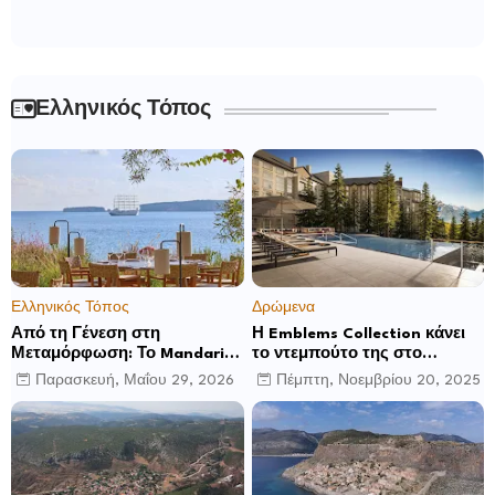
Ελληνικός Τόπος
Ελληνικός Τόπος
Δρώμενα
Από τη Γένεση στη
Η Emblems Collection κάνει
Μεταμόρφωση: Το Mandarin
το ντεμπούτο της στο
Oriental, Costa Navarino
Ηνωμένο Βασίλειο με το
Παρασκευή, Μαΐου 29, 2026
Πέμπτη, Νοεμβρίου 20, 2025
αποκαλύπτει μια νέα σεζόν
Luckham Park Hotel & Spa
βιωματικών εμπειριών
και ανακοινώνει άλλα έξι
ανοίγματα για το 2026 και
μετά