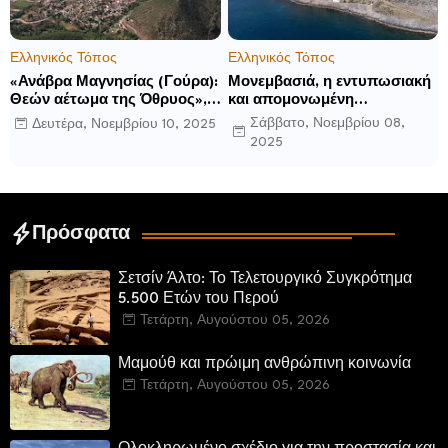
Ελληνικός Τόπος
Ελληνικός Τόπος
«Ανάβρα Μαγνησίας (Γούρα):
Μονεμβασιά, η εντυπωσιακή
Θεών αέτωμα της Όθρυος»,
και απομονωμένη
γράφει ο Δημήτρης Β.
οχυρωμένη πόλη που
Σάββατο, Νοεμβρίου 08,
Δευτέρα, Νοεμβρίου 10, 2025
Καρέλης
ιδρύθηκε από τους
2025
τελευταίους Σπαρτιάτες
Πρόσφατα
Σετσίν Άλτο: Το Τελετουργικό Συγκρότημα
5.500 Ετών του Περού
Τετάρτη, Αυγούστου 05, 2026
Μαμούθ και πρώιμη ανθρώπινη κοινωνία
Τετάρτη, Αυγούστου 05, 2026