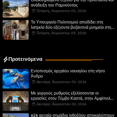
Ολοκληρωμένο σχέδιο για την προστασία και
ανάδειξη του Ραμνούντος
Τετάρτη, Αυγούστου 05, 2026
Το Υπουργείο Πολιτισμού αποδίδει στη
λατρεία δύο εξέχοντα βυζαντινά μνημεία στην
Καστοριά και έπεται το αποκαταστημένο
Τετάρτη, Αυγούστου 05, 2026
τέμενος Κουρσούμ
Προτεινόμενα
Εντοπισμός αρχαίου ναυαγίου στη νήσο
Άνδρο
Δευτέρα, Αυγούστου 03, 2026
Με γοργούς ρυθμούς εξελίσσονται οι
εργασίες στον Τύμβο Καστά, στην Αμφίπολη.
Αποδίδονται μνημεία της πόλης
Δευτέρα, Αυγούστου 03, 2026
αποκατεστημένα και προσβάσιμα
626 αρχαία σημάδια λιθοξόου αποκαλύπτουν