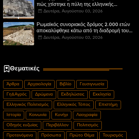
πώς χτίστηκε η πύλη της ελληνικής
Πτολεμαΐδας στη Λιβύη
Δευτέρα, Αυγούστου 03, 2026
Ρωμαϊκός συνοριακός δρόμος 2.000 ετών
αποκαλύφθηκε κάτω από τη διαδρομή του
νέου αυτοκινητόδρομου Α8 της Γερμανίας
Δευτέρα, Αυγούστου 03, 2026
Θεματικές
Άρθρα
Αρχαιολογία
Βιβλίο
Γευσιγνωσία
Γη&Αγρός
Δρώμενα
Εκδηλώσεις
Εκκλησία
Ελληνικός Πολιτισμός
Ελληνικός Τόπος
Επιστήμη
Ιστορία
Κοινωνία
Κυνήγι
Λαογραφία
Οδηγός ευζωίας
Περιβάλλον
Πολιτισμός
Προτεινόμενα
Πρόσωπα
Πρώτο Θέμα
Τουρισμός