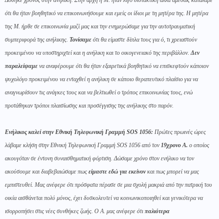
Δόθηκε χρόνος στην ανήλικη. Στην αρχή η Μ. ήταν λίγο διστακτική αλλά αμέσως κατάλαβε
ότι θα ήταν βοηθητικό να επικοινωνήσουμε και εμείς οι ίδιοι με τη μητέρα της. Η μητέρα
της Μ. ήρθε σε επικοινωνία μαζί μας και την ενημερώσαμε για την αυτοτραυματική
συμπεριφορά της ανήλικης.
Τονίσαμε
ότι θα είμαστε δίπλα τους για ό, τι χρειαστούν
προκειμένου να υποστηριχτεί και η ανήλικη και το οικογενειακό της περιβάλλον.
Δεν
παραλείψαμε
να αναφέρουμε ότι θα ήταν εξαιρετικά βοηθητικό να επισκεφτούν κάποιον
ψυχολόγο προκειμένου να ενταχθεί η ανήλικη σε κάποιο θεραπευτικό πλαίσιο για να
αναγνωρίσουν τις ανάγκες τους και να βελτιωθεί ο τρόπος επικοινωνίας τους, ενώ
προτάθηκαν τρόποι πλαισίωσης και προσέγγισης της ανήλικης στο παρόν.
Ενήλικος καλεί στην Εθνική Τηλεφωνική Γραμμή SOS 1056:
Πρώτες πρωινές ώρες
λάβαμε κλήση στην Εθνική Τηλεφωνική Γραμμή SOS 1056 από τον
19χρονο Α.
ο οποίος
ακουγόταν σε έντονη συναισθηματική φόρτιση. Δώσαμε χρόνο στον ενήλικο να τον
ακούσουμε και διαβεβαιώσαμε πως
είμαστε εδώ για εκείνον
και πως μπορεί να μας
εμπιστευθεί. Μας ανέφερε ότι πρόσφατα πέρασε σε μια σχολή μακριά από την πατρική του
οικία αισθάνεται πολύ μόνος, έχει δυσκολευτεί να κοινωνικοποιηθεί και γενικότερα να
ισορροπήσει στις νέες συνθήκες ζωής. Ο Α. μας ανέφερε ότι
παλιότερα