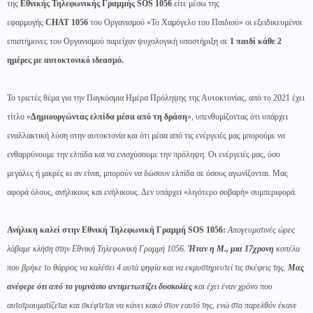
της
Εθνικής Τηλεφωνικής Γραμμής
SOS
1056
είτε μέσω της
εφαρμογής
CHAT
1056
του Οργανισμού «Το Χαμόγελο του Παιδιού» οι εξειδικευμένοι
επιστήμονες του Οργανισμού παρείχαν ψυχολογική υποστήριξη σε
1 παιδί κάθε 2
ημέρες με αυτοκτονικό ιδεασμό.
Το τριετές θέμα για την Παγκόσμια Ημέρα Πρόληψης της Αυτοκτονίας, από το 2021 έχει
τίτλο «
Δημιουργώντας ελπίδα μέσα από τη δράση
», υπενθυμίζοντας ότι υπάρχει
εναλλακτική λύση στην αυτοκτονία και ότι μέσα από τις ενέργειές μας μπορούμε να
ενθαρρύνουμε την ελπίδα και να ενισχύσουμε την πρόληψη. Οι ενέργειές μας, όσο
μεγάλες ή μικρές κι αν είναι, μπορούν να δώσουν ελπίδα σε όσους αγωνίζονται. Μας
αφορά όλους, ανήλικους και ενήλικους. Δεν υπάρχει «λιγότερο σοβαρή» συμπεριφορά.
Ανήλικη καλεί στην Εθνική Τηλεφωνική Γραμμή SOS 1056:
Απογευματινές ώρες
λάβαμε κλήση στην Εθνική Τηλεφωνική Γραμμή 1056.
Ήταν η Μ., μια 17χρονη
κοπέλα
που βρήκε το θάρρος να καλέσει 4 αυτά ψηφία και να εκμυστηρευτεί τις σκέψεις της.
Μας
ανέφερε ότι από το γυμνάσιο αντιμετωπίζει δυσκολίες
και έχει έναν χρόνο που
αυτοτραυματίζεται και σκέφτεται να κάνει κακό στον εαυτό της, ενώ στο παρελθόν έκανε