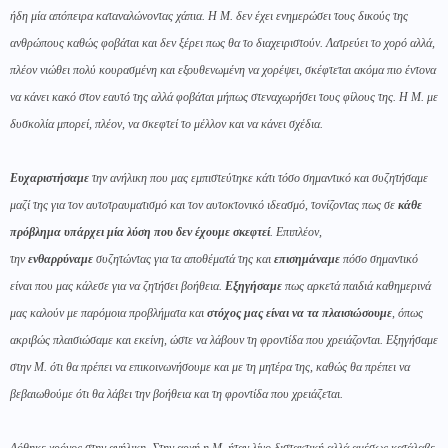
ήδη μία απόπειρα καταναλώνοντας χάπια. Η Μ. δεν έχει ενημερώσει τους δικούς της
ανθρώπους καθώς φοβάται και δεν ξέρει πως θα το διαχειριστούν. Λατρεύει το χορό αλλά,
πλέον νιώθει πολύ κουρασμένη και εξουθενωμένη να χορέψει, σκέφτεται ακόμα πιο έντονα
να κάνει κακό στον εαυτό της αλλά φοβάται μήπως στεναχωρήσει τους φίλους της. Η Μ. με
δυσκολία μπορεί, πλέον, να σκεφτεί το μέλλον και να κάνει σχέδια.
Ευχαριστήσαμε
την ανήλικη που μας εμπιστεύτηκε κάτι τόσο σημαντικό και συζητήσαμε
μαζί της για τον αυτοτραυματισμό και τον αυτοκτονικό ιδεασμό, τονίζοντας πως σε
κάθε
πρόβλημα υπάρχει μία λύση που δεν έχουμε σκεφτεί
. Επιπλέον,
την
ενθαρρύναμε
συζητώντας για τα αποθέματά της και
επισημάναμε
πόσο σημαντικό
είναι που μας κάλεσε για να ζητήσει βοήθεια.
Εξηγήσαμε
πως αρκετά παιδιά καθημερινά
μας καλούν με παρόμοια προβλήματα και
στόχος μας είναι να τα πλαισιώσουμε
, όπως
ακριβώς πλαισιώσαμε και εκείνη, ώστε να λάβουν τη φροντίδα που χρειάζονται. Εξηγήσαμε
στην Μ. ότι θα πρέπει να επικοινωνήσουμε και με τη μητέρα της, καθώς θα πρέπει να
βεβαιωθούμε ότι θα λάβει την βοήθεια και τη φροντίδα που χρειάζεται.