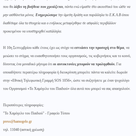
που θα
λάβει τη βοήθεια που χρειάζεται
, πάντα ενώ είμαστε στο ακουστικό του ώστε να
μην αισθάνεται μόνος.
Ενημερώσαμε
την άμεση δράση και παράλληλα το Ε.Κ.Α.Β όπου
διαθέσαμε όλα τα στοιχεία και ο ενήλικος μεταφέρθηκε σε ασφαλές περιβάλλον
προκειμένου να υποστηριχθεί κατάλληλα.
Η 10η Σεπτεμβρίου κάθε έτους έχει ως στόχο να
εστιάσει την προσοχή στο θέμα
, να
μειώσει το στίγμα, να ευαισθητοποιήσει τους οργανισμούς, τις κυβερνήσεις και το κοινό,
δίνοντας ένα μοναδικό μήνυμα ότι
οι αυτοκτονίες μπορούν να προληφθούν.
Για
οποιαδήποτε περαιτέρω πληροφορία ή διευκρίνιση μπορείτε πάντα να καλείτε δωρεάν
στην «Εθνική Τηλεφωνική Γραμμή SOS 1056», ώστε να συζητήσετε με έναν ψυχολόγο
του Οργανισμού «Το Χαμόγελο του Παιδιού» όλα αυτά που μπορεί να σας απασχολούν.
Περισσότερες πληροφορίες:
"Το Χαμόγελο του Παιδιού" - Γραφείο Τύπου
press@hamogelo.gr
τηλ. 11040 (αστική χρέωση)