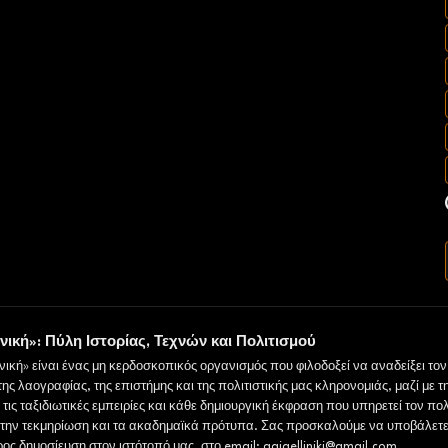
νική»: Πύλη Ιστορίας, Τεχνών και Πολιτισμού
νική» είναι ένας μη κερδοσκοπικός οργανισμός που φιλοδοξεί να αναδείξει το
 της λαογραφίας, της επιστήμης και της πολιτιστικής μας κληρονομιάς, μαζί με τ
τις ταξιδιωτικές εμπειρίες και κάθε δημιουργική έκφραση που υπηρετεί τον πολ
την τεκμηρίωση και τα ακαδημαϊκά πρότυπα. Σας προσκαλούμε να υποβάλετε
ος δημοσίευση στον ιστότοπό μας, στο email: gaiaelliniki@gmail.com