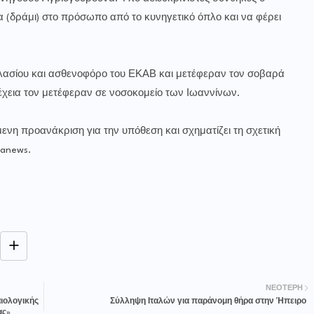
α (δράμι) στο πρόσωπο από το κυνηγετικό όπλο και να φέρει
 Βλασίου και ασθενοφόρο του ΕΚΑΒ και μετέφεραν τον σοβαρά
έχεια τον μετέφεραν σε νοσοκομείο των Ιωαννίνων.
μενη προανάκριση για την υπόθεση και σχηματίζει τη σχετική
lanews.
ΝΕΌΤΕΡΗ
αιολογικής
Σύλληψη Ιταλών για παράνομη θήρα στην Ήπειρο
ας»