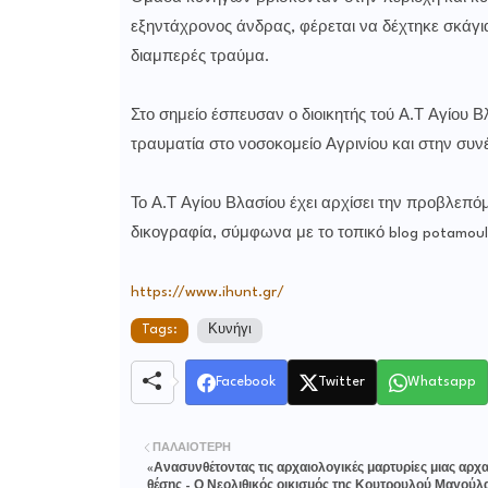
εξηντάχρονος άνδρας, φέρεται να δέχτηκε σκάγι
διαμπερές τραύμα.
Στο σημείο έσπευσαν ο διοικητής τού Α.Τ Αγίου
τραυματία στο νοσοκομείο Αγρινίου και στην συν
Το Α.Τ Αγίου Βλασίου έχει αρχίσει την προβλεπό
δικογραφία, σύμφωνα με το τοπικό blog potamou
https://www.ihunt.gr/
Tags:
Κυνήγι
Facebook
Twitter
Whatsapp
ΠΑΛΑΙΌΤΕΡΗ
«Ανασυνθέτοντας τις αρχαιολογικές μαρτυρίες μιας αρχ
θέσης - Ο Νεολιθικός οικισμός της Κουτρουλού Μαγούλ