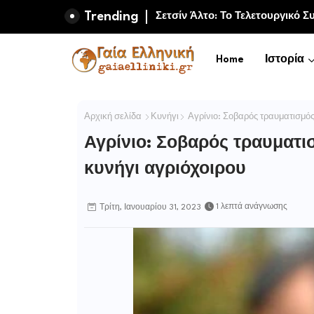
Trending
Σετσίν Άλτο: Το Τελετουργικό 
Μαμούθ και πρώιμη ανθρώπινη
Home
Ιστορία
Αρχική σελίδα
Κυνήγι
Αγρίνιο: Σοβαρός τραυματισμός
Αγρίνιο: Σοβαρός τραυματ
κυνήγι αγριόχοιρου
1 λεπτά ανάγνωσης
Τρίτη, Ιανουαρίου 31, 2023