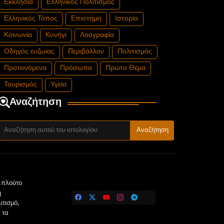
Εκκλησία
Ελληνικός Πολιτισμός
Ελληνικός Τόπος
Επιστήμη
Ιστορία
Κοινωνία
Κυνήγι
Λαογραφία
Οδηγός ευζωίας
Περιβάλλον
Πολιτισμός
Προτεινόμενα
Πρόσωπα
Πρώτο Θέμα
Τουρισμός
Υγεία
Αναζήτηση
ν πλούτο
η
ιτισμό,
 τα