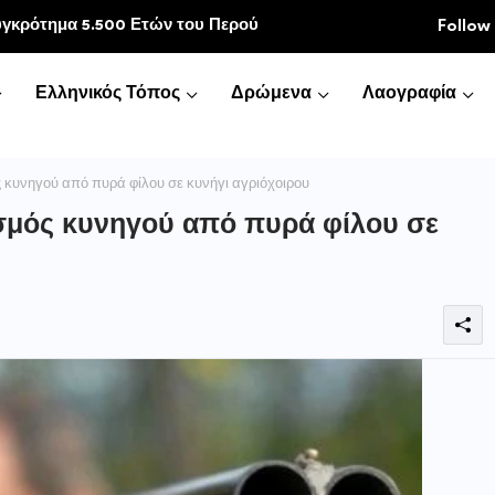
Συγκρότημα 5.500 Ετών του Περού
 κοινωνία
Follow
Ελληνικός Τόπος
Δρώμενα
Λαογραφία
 κυνηγού από πυρά φίλου σε κυνήγι αγριόχοιρου
ισμός κυνηγού από πυρά φίλου σε