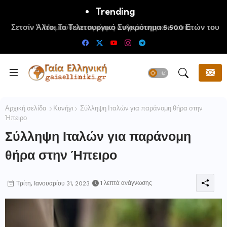
Trending
Μαμούθ και πρώιμη ανθρώπινη κοινωνία
Αρχική σελίδα
Κυνήγι
Σύλληψη Ιταλών για παράνομη θήρα στην
Ήπειρο
Σύλληψη Ιταλών για παράνομη
θήρα στην Ήπειρο
1 λεπτά ανάγνωσης
Τρίτη, Ιανουαρίου 31, 2023