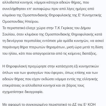
αλλοδαποί κυνηγοί, νόμιμοι κάτοχοι αδειών θήρας, που
συνελήφθησαν επ’ αυτοφώρω πριν από λίγες ημέρες από
κλιμάκιο της Ομοσπονδιακής Θηροφυλακής της Ε’ Κυνηγετικής
Ομοσπονδίας Ηπείρου.
Το περιστατικό έλαχε χώρα στην Τ.Κ Γκρίκας του Δήμου
Σουλίου, όταν κλιμάκιο της Ομοσπονδιακής Θηροφυλακής κατά
τη διενέργεια περιπολίας εντόπισε μία ομάδα κυνηγών, να ασκεί
παράνομη θήρα πτερωτών θηραμάτων, μισή ώρα μετά τη δύση
του ηλίου, κάτι που απαγορεύεται από τις κείμενες διατάξεις.
Η Θηροφυλακή προχώρησε στην κατάσχεση έξι κυνηγετικών
όπλων και των φυσιγγίων που έφεραν, όπως επίσης και των
αδειών θήρας που είχαν εκδώσει νόμιμα εντός της ελληνικής
επικράτειας οι αλλοδαποί κυνηγοί και σε βάρος τους
σχηματίστηκε δικογραφία.
Με αφορμή το συγκεκριμένο περιστατικό το ΔΣ της Ε’ ΚΟΗ