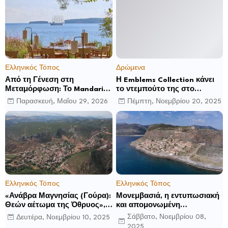
Ελληνικός Τόπος
Δρώμενα
Από τη Γένεση στη
Η Emblems Collection κάνει
Μεταμόρφωση: Το Mandarin
το ντεμπούτο της στο
Oriental, Costa Navarino
Ηνωμένο Βασίλειο με το
Παρασκευή, Μαΐου 29, 2026
Πέμπτη, Νοεμβρίου 20, 2025
αποκαλύπτει μια νέα σεζόν
Luckham Park Hotel & Spa
βιωματικών εμπειριών
και ανακοινώνει άλλα έξι
ανοίγματα για το 2026 και
μετά
Ελληνικός Τόπος
Ελληνικός Τόπος
«Ανάβρα Μαγνησίας (Γούρα):
Μονεμβασιά, η εντυπωσιακή
Θεών αέτωμα της Όθρυος»,
και απομονωμένη
γράφει ο Δημήτρης Β.
οχυρωμένη πόλη που
Σάββατο, Νοεμβρίου 08,
Δευτέρα, Νοεμβρίου 10, 2025
Καρέλης
ιδρύθηκε από τους
2025