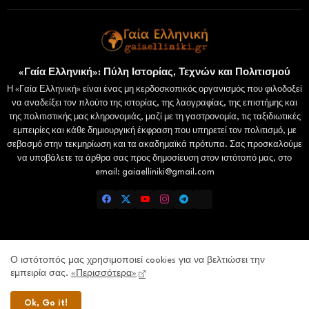
«Γαία Ελληνική»: Πύλη Ιστορίας, Τεχνών και Πολιτισμού
Η «Γαία Ελληνική» είναι ένας μη κερδοσκοπικός οργανισμός που φιλοδοξεί
να αναδείξει τον πλούτο της ιστορίας, της λαογραφίας, της επιστήμης και
της πολιτιστικής μας κληρονομιάς, μαζί με τη γαστρονομία, τις ταξιδιωτικές
εμπειρίες και κάθε δημιουργική έκφραση που υπηρετεί τον πολιτισμό, με
σεβασμό στην τεκμηρίωση και τα ακαδημαϊκά πρότυπα. Σας προσκαλούμε
να υποβάλετε τα άρθρα σας προς δημοσίευση στον ιστότοπό μας, στο
email: gaiaelliniki@gmail.com
Home
Επικοινωνία
Πολιτική Απορρήτου
Ο ιστότοπός μας χρησιμοποιεί cookies για να βελτιώσει την
εμπειρία σας.
«Περισσότερα»
Lamiatimes.gr
Domokosnews.gr
kallitheareport.gr
Ok, Go it!
Gaiaelliniki.gr - All Right Reserved Copyright © 2026