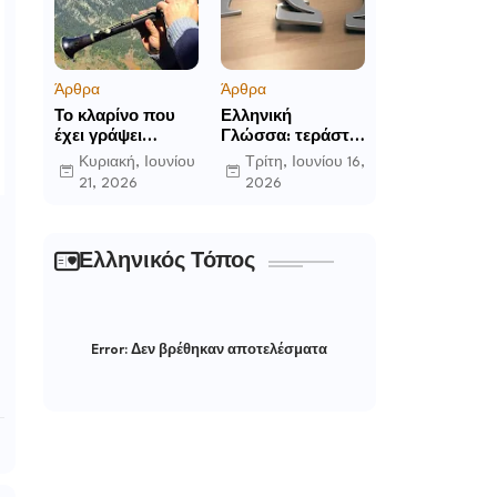
Άρθρα
Άρθρα
Το κλαρίνο που
Ελληνική
έχει γράψει
Γλώσσα: τεράστια
ιστορία στα χωριά
η προσφορά της
Κυριακή, Ιουνίου
Τρίτη, Ιουνίου 16,
της Ρούμελης
στο παγκόσμιο
21, 2026
2026
γίγνεσθαι.
Ελληνικός Τόπος
Error:
Δεν βρέθηκαν αποτελέσματα