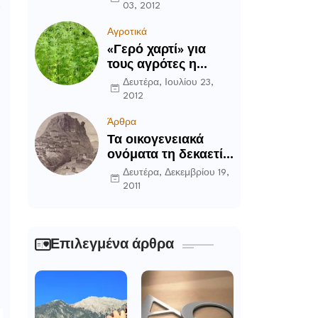
03, 2012
α
Αγροτικά
«Γερό χαρτί» για
τους αγρότες η
καλλιέργεια του
Δευτέρα, Ιουλίου 23,
κενάφ
2012
Άρθρα
Τα οικογενειακά
ονόματα τη δεκαετία
του ’90 στην
Δευτέρα, Δεκεμβρίου 19,
Περιοχή Δομοκού
2011
Επιλεγμένα άρθρα