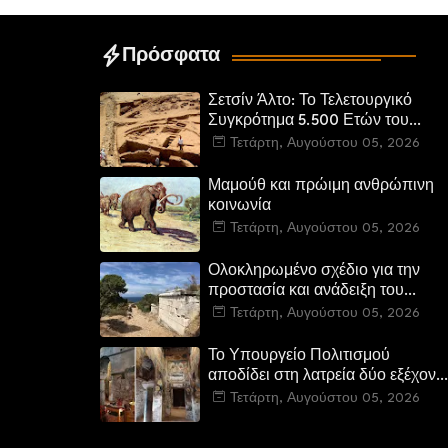
Πρόσφατα
Σετσίν Άλτο: Το Τελετουργικό
Συγκρότημα 5.500 Ετών του
Περού
Τετάρτη, Αυγούστου 05, 2026
Μαμούθ και πρώιμη ανθρώπινη
κοινωνία
Τετάρτη, Αυγούστου 05, 2026
Ολοκληρωμένο σχέδιο για την
προστασία και ανάδειξη του
Ραμνούντος
Τετάρτη, Αυγούστου 05, 2026
Το Υπουργείο Πολιτισμού
αποδίδει στη λατρεία δύο εξέχοντ
βυζαντινά μνημεία στην Καστοριά
Τετάρτη, Αυγούστου 05, 2026
και έπεται το αποκαταστημένο
τέμενος Κουρσούμ