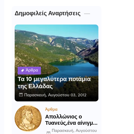
Δημοφιλείς Αναρτήσεις
Άρθρα
Τα 10 μεγαλύτερα ποτάμια
της Ελλάδας
Παρασκευή, Αυγούστου 03, 2012
Άρθρα
Απολλώνιος ο
Τυανεύς,ένα αίνιγμα
του αρχαίου κόσμου
Παρασκευή, Αυγούστου