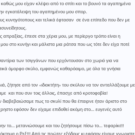
 καθώς μου είχαν κλέψει από το σπίτι και το βουνό τα αγαπημένα
ην εγκατάλειψη του αγαπημένου μου σπορ.
ους κυνηγότοπους και τελικά έφτασαν σε ένα επίπεδο που δεν με
συνείδητους.
απραξίας, έπεσε στα χέρια μου, με περίεργο τρόπο είναι η
ου στο κυνήγι και μάλιστα μια ράτσα που ως τότε δεν είχα ποτέ
αντίρια των τσιγγάνων που ερχόντουσαν στο χωριό για να
ετικά όμορφο σκύλο, εμφανώς καθαρόαιμο, με όλα τα γνήσια
ά, ζήτησε από τον «ιδιοκτήτη» του σκύλου να τον ανταλλάξουμε με
αμε και που συν τοις άλλοις, έπασχε από κροτοφοβία!
ον διαβεβαιώσαμε πως το σκυλί που θα έπαιρνε ήταν άριστο στο
χρηστο εφόσον δεν είχαμε επιδοθεί ακόμη στο… ευγενές αυτό
ν το… μετανιώσουμε και του ζητήσουμε πίσω το… τεφαρίκι!!!
όκτημα ο Ρεξ!!! Από τις πρώτες εξόδους κι εφόσον είχαμε γνωριστε