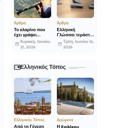
Άρθρα
Άρθρα
Το κλαρίνο που
Ελληνική
έχει γράψει
Γλώσσα: τεράστια
ιστορία στα χωριά
η προσφορά της
Κυριακή, Ιουνίου
Τρίτη, Ιουνίου 16,
της Ρούμελης
στο παγκόσμιο
21, 2026
2026
γίγνεσθαι.
Ελληνικός Τόπος
Ελληνικός Τόπος
Δρώμενα
Από τη Γένεση
Η Emblems