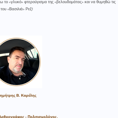
σω το «γλυκό» φτερούγισμα της «βελουδομάτας» και να θυμηθώ τις
του «Βασιλιά» Ρεξ!
Δημήτρης Β. Καρέλης
Αρθρογράφος - Πολιτισμολόγος,