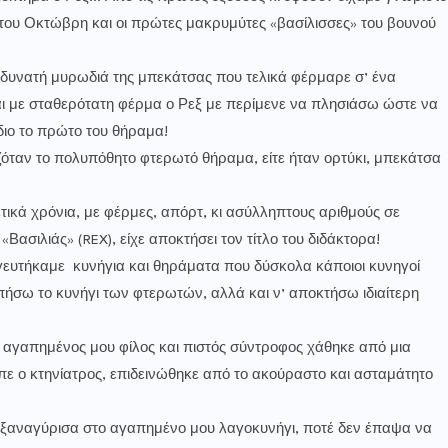
 του Οκτώβρη και οι πρώτες μακρυμύτες «βασίλισσες» του βουνού
 δυνατή μυρωδιά της μπεκάτσας που τελικά φέρμαρε σ’ ένα
ι με σταθερότατη φέρμα ο Ρεξ με περίμενε να πλησιάσω ώστε να
διο το πρώτο του θήραμα!
όταν το πολυπόθητο φτερωτό θήραμα, είτε ήταν ορτύκι, μπεκάτσα
τικά χρόνια, με φέρμες, απόρτ, κι ασύλληπτους αριθμούς σε
Βασιλιάς» (REX), είχε αποκτήσει τον τίτλο του διδάκτορα!
 γευτήκαμε κυνήγια και θηράματα που δύσκολα κάποιοι κυνηγοί
απήσω το κυνήγι των φτερωτών, αλλά και ν’ αποκτήσω ιδιαίτερη
 αγαπημένος μου φίλος και πιστός σύντροφος χάθηκε από μια
ε ο κτηνίατρος, επιδεινώθηκε από το ακούραστο και ασταμάτητο
…
 ξαναγύρισα στο αγαπημένο μου λαγοκυνήγι, ποτέ δεν έπαψα να