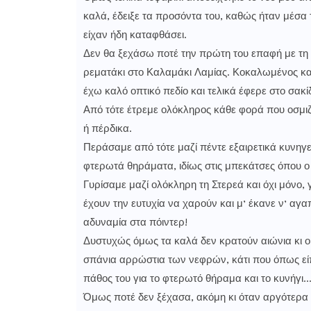
καλά, έδειξε τα προσόντα του, καθώς ήταν μέσα
είχαν ήδη καταφθάσει.
Δεν θα ξεχάσω ποτέ την πρώτη του επαφή με τη
ρεματάκι στο Καλαμάκι Λαμίας. Κοκαλωμένος κα
έχω καλό οπτικό πεδίο και τελικά έφερε στο σακί
Από τότε έτρεμε ολόκληρος κάθε φορά που οσμιζ
ή πέρδικα.
Περάσαμε από τότε μαζί πέντε εξαιρετικά κυνηγε
φτερωτά θηράματα, ιδίως στις μπεκάτσες όπου ο «
Γυρίσαμε μαζί ολόκληρη τη Στερεά και όχι μόνο,
έχουν την ευτυχία να χαρούν και μ’ έκανε ν’ αγ
αδυναμία στα πόιντερ!
Δυστυχώς όμως τα καλά δεν κρατούν αιώνια κι ο
σπάνια αρρώστια των νεφρών, κάτι που όπως είπ
πάθος του για το φτερωτό θήραμα και το κυνήγι
Όμως ποτέ δεν ξέχασα, ακόμη κι όταν αργότερα