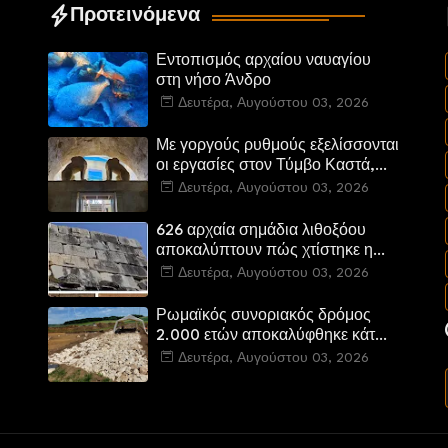
Προτεινόμενα
Εντοπισμός αρχαίου ναυαγίου
στη νήσο Άνδρο
Δευτέρα, Αυγούστου 03, 2026
Με γοργούς ρυθμούς εξελίσσονται
οι εργασίες στον Τύμβο Καστά,
στην Αμφίπολη. Αποδίδονται
Δευτέρα, Αυγούστου 03, 2026
μνημεία της πόλης
αποκατεστημένα και προσβάσιμα
626 αρχαία σημάδια λιθοξόου
αποκαλύπτουν πώς χτίστηκε η
πύλη της ελληνικής Πτολεμαΐδας
Δευτέρα, Αυγούστου 03, 2026
στη Λιβύη
Ρωμαϊκός συνοριακός δρόμος
α
2.000 ετών αποκαλύφθηκε κάτω
από τη διαδρομή του νέου
Δευτέρα, Αυγούστου 03, 2026
αυτοκινητόδρομου Α8 της
Γερμανίας