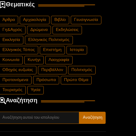
Θεματικές
Άρθρα
Αρχαιολογία
Βιβλίο
Γευσιγνωσία
Γη&Αγρός
Δρώμενα
Εκδηλώσεις
Εκκλησία
Ελληνικός Πολιτισμός
Ελληνικός Τόπος
Επιστήμη
Ιστορία
Κοινωνία
Κυνήγι
Λαογραφία
Οδηγός ευζωίας
Περιβάλλον
Πολιτισμός
Προτεινόμενα
Πρόσωπα
Πρώτο Θέμα
Τουρισμός
Υγεία
Αναζήτηση