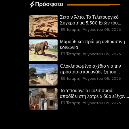
Πρόσφατα
Σετσίν Άλτο: Το Τελετουργικό
Συγκρότημα 5.500 Ετών του
Περού
Τετάρτη, Αυγούστου 05, 2026
Μαμούθ και πρώιμη ανθρώπινη
κοινωνία
Τετάρτη, Αυγούστου 05, 2026
Ολοκληρωμένο σχέδιο για την
προστασία και ανάδειξη του
Ραμνούντος
Τετάρτη, Αυγούστου 05, 2026
Το Υπουργείο Πολιτισμού
αποδίδει στη λατρεία δύο εξέχοντ
βυζαντινά μνημεία στην Καστοριά
Τετάρτη, Αυγούστου 05, 2026
και έπεται το αποκαταστημένο
τέμενος Κουρσούμ