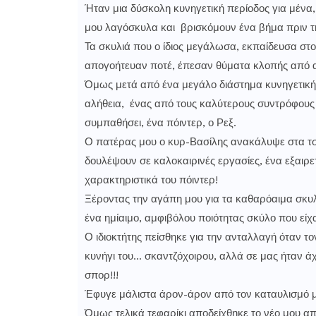
Ήταν μια δύσκολη κυνηγετική περίοδος για μένα,
μου λαγόσκυλα και βρισκόμουν ένα βήμα πριν τ
Τα σκυλιά που ο ίδιος μεγάλωσα, εκπαίδευσα στ
απογοήτευαν ποτέ, έπεσαν θύματα κλοπής από α
Όμως μετά από ένα μεγάλο διάστημα κυνηγετικής 
αλήθεια, ένας από τους καλύτερους συντρόφους μ
συμπαθήσει, ένα πόιντερ, ο Ρεξ.
Ο πατέρας μου ο κυρ-Βασίλης ανακάλυψε στα τσ
δουλέψουν σε καλοκαιρινές εργασίες, ένα εξαιρ
χαρακτηριστικά του πόιντερ!
Ξέροντας την αγάπη μου για τα καθαρόαιμα σκυλι
ένα ημίαιμο, αμφιβόλου ποιότητας σκύλο που είχ
Ο ιδιοκτήτης πείσθηκε για την ανταλλαγή όταν τ
κυνήγι του… σκαντζόχοιρου, αλλά σε μας ήταν ά
σπορ!!!
Έφυγε μάλιστα άρον-άρον από τον καταυλισμό μη
Όμως τελικά τεφαρίκι αποδείχθηκε το νέο μου απ