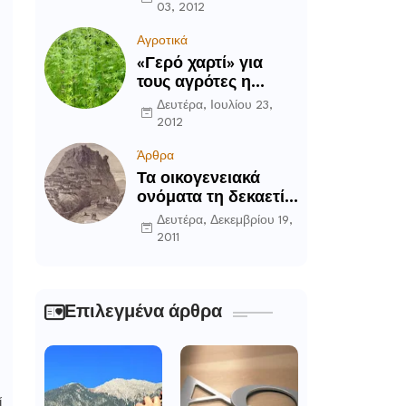
03, 2012
Αγροτικά
«Γερό χαρτί» για
τους αγρότες η
καλλιέργεια του
Δευτέρα, Ιουλίου 23,
κενάφ
2012
Άρθρα
Τα οικογενειακά
ονόματα τη δεκαετία
του ’90 στην
Δευτέρα, Δεκεμβρίου 19,
Περιοχή Δομοκού
2011
Επιλεγμένα άρθρα
ί