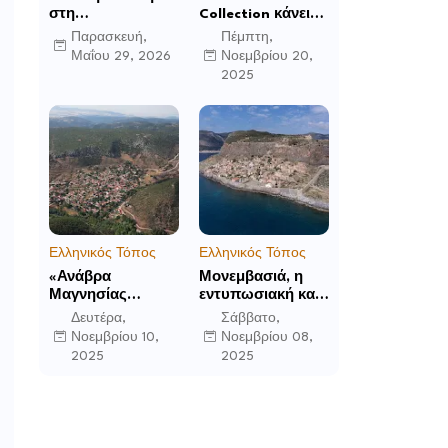
στη
Collection κάνει
Μεταμόρφωση:
το ντεμπούτο της
Παρασκευή,
Πέμπτη,
Το Mandarin
στο Ηνωμένο
Μαΐου 29, 2026
Νοεμβρίου 20,
Oriental, Costa
Βασίλειο με το
2025
Navarino
Luckham Park
αποκαλύπτει μια
Hotel & Spa και
νέα σεζόν
ανακοινώνει άλλα
βιωματικών
έξι ανοίγματα για
εμπειριών
το 2026 και μετά
Ελληνικός Τόπος
Ελληνικός Τόπος
«Ανάβρα
Μονεμβασιά, η
Μαγνησίας
εντυπωσιακή και
(Γούρα): Θεών
απομονωμένη
Δευτέρα,
Σάββατο,
αέτωμα της
οχυρωμένη πόλη
Νοεμβρίου 10,
Νοεμβρίου 08,
Όθρυος», γράφει
που ιδρύθηκε από
2025
2025
ο Δημήτρης Β.
τους τελευταίους
Καρέλης
Σπαρτιάτες