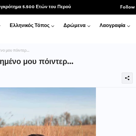
κοινωνία
Follow
Ελληνικός Τόπος
Δρώμενα
Λαογραφία
ένο μου πόιντερ…
πημένο μου πόιντερ…