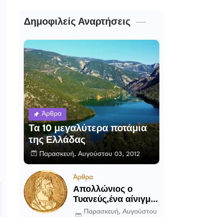
Δημοφιλείς Αναρτήσεις
Άρθρα
Τα 10 μεγαλύτερα ποτάμια
της Ελλάδας
Παρασκευή, Αυγούστου 03, 2012
Άρθρα
Απολλώνιος ο
Τυανεύς,ένα αίνιγμα
του αρχαίου κόσμου
Παρασκευή, Αυγούστου