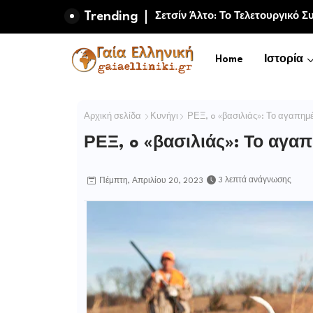
Trending
Μαμούθ και πρώιμη ανθρώπινη 
Home
Ιστορία
Αρχική σελίδα
Κυνήγι
ΡΕΞ, o «βασιλιάς»: Το αγαπημ
ΡΕΞ, o «βασιλιάς»: Το αγα
3 λεπτά ανάγνωσης
Πέμπτη, Απριλίου 20, 2023