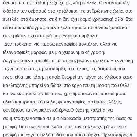
όνομα του την παιδική λέξη χωρίς νόημα dada. Οι ντανταιστές
δίδαξαν τον σεβασμό στα κατάλοιπα της ανθρώπινης ζωής, στο
ευτελές, στο άχρηστο, σε ό,τι δεν έχει καμιά χρηματική αξία. Στα
αλίκτυπα επιζωγραφισμένα ξύλα πρόσωπα συνδυάζονται και
συνομιλούν σχεδιαστικά με εννοιακά σύμβολα.
Δεν πρόκειται για προσωπογραφίες μοντέλων αλλά για
ιδεογραφικές μορφές, με μια χειρονομιακή γραφή,
ζωγραφισμένα απευθείας με στυλό, μελάνι, σμάλτο. Η εννοιακή
τέχνη ανήκει στις πρωτοπορίες του τέλους της δεκαετίας του
1960, είναι μια τάση, η οποία θεωρεί την τέχνη ως γλώσσα και ο
καλλιτέχνης μπορεί να δώσει στο έργο του τη μορφή που θέλει
και να εκφράσει την ιδέα του, χρησιμοποιώντας οποιοδήποτε
υλικό και τρόπο. Σύμβολα, φωτογραφίες, αριθμούς, λέξεις,
συνθέτουν τα εννοιολογικά έργα.Ο θεατής καλείται να
συμμετάσχει νοητικά σε μια διαδικασία μετατροπής της ιδέας σε
μορφή. Γιατί εκείνο που ενδιαφέρει τον καλλιτέχνη δεν είναι η
μορφή του έργου, αλλά η ιδέα που προυπάρχει. Πρωτοπόρος σ’