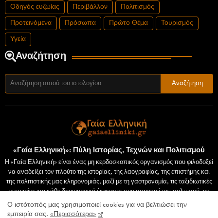
Οδηγός ευζωίας
Περιβάλλον
Πολιτισμός
Προτεινόμενα
Πρόσωπα
Πρώτο Θέμα
Τουρισμός
Υγεία
Αναζήτηση
«Γαία Ελληνική»: Πύλη Ιστορίας, Τεχνών και Πολιτισμού
Η «Γαία Ελληνική» είναι ένας μη κερδοσκοπικός οργανισμός που φιλοδοξεί
να αναδείξει τον πλούτο της ιστορίας, της λαογραφίας, της επιστήμης και
της πολιτιστικής μας κληρονομιάς, μαζί με τη γαστρονομία, τις ταξιδιωτικές
εμπειρίες και κάθε δημιουργική έκφραση που υπηρετεί τον πολιτισμό, με
σεβασμό στην τεκμηρίωση και τα ακαδημαϊκά πρότυπα. Σας προσκαλούμε
Ο ιστότοπός μας χρησιμοποιεί cookies για να βελτιώσει την
να υποβάλετε τα άρθρα σας προς δημοσίευση στον ιστότοπό μας, στο
εμπειρία σας.
«Περισσότερα»