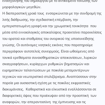
ενασχόλησης του δημιουργού με το αντικείμενο τόνωσης των
μορφολογικών μεγεθών.
Η διαπεραστική χροιά τους ενσαρκώνεται με την συνδρομή της
λιτής διάθρωσης, την σχεδιαστική επέμβαση, την
εμπεριστατωμένη γραφή και την χρωματική τονικότητα που
μέσα από εννοιολογικές αποκαλύψεις προεκτείνει παρεκκλίσεις
του ορατού και σταθμίσεις του ονειρικού της υποσυνείδητης
γνώσης. Οι αυτόνομες νοητικές εικόνες που παρατηρούμε
περιγράφουν αυτοτελείς συνειρμούς. Είναι ωθούμενες από
τονικά ερεθίσματα συναισθηματικών απεικονίσεων, λυρικών
σκιαγραφήσεων, κυρίαρχων ρυθμικών βηματισμών και
ευρηματικών ταλαντώσεων με ποικιλία μεταμοντέρνων
τεχνικών και νεωτεριστικό στυλιζάρισμα. Αναπτύσσουν στην
πορεία μια ουσιαστική σχέση με τις ποικίλες εκφραστικές
διακυμάνσεις. Καθοριστικά και ελκυστικά εναλλάσσονται σε
διαφορετικές όψεις που προέκυψαν από την προοπτική των
αναφορών, την απεραντοσύνη της έμπνευσης και τις