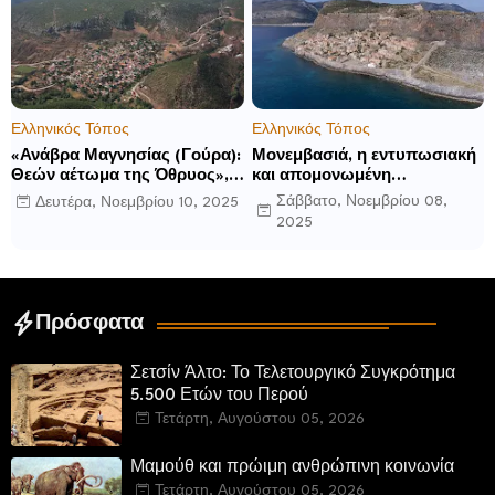
ανοίγματα για το 2026 και
μετά
Ελληνικός Τόπος
Ελληνικός Τόπος
«Ανάβρα Μαγνησίας (Γούρα):
Μονεμβασιά, η εντυπωσιακή
Θεών αέτωμα της Όθρυος»,
και απομονωμένη
γράφει ο Δημήτρης Β.
οχυρωμένη πόλη που
Σάββατο, Νοεμβρίου 08,
Δευτέρα, Νοεμβρίου 10, 2025
Καρέλης
ιδρύθηκε από τους
2025
τελευταίους Σπαρτιάτες
Πρόσφατα
Σετσίν Άλτο: Το Τελετουργικό Συγκρότημα
5.500 Ετών του Περού
Τετάρτη, Αυγούστου 05, 2026
Μαμούθ και πρώιμη ανθρώπινη κοινωνία
Τετάρτη, Αυγούστου 05, 2026