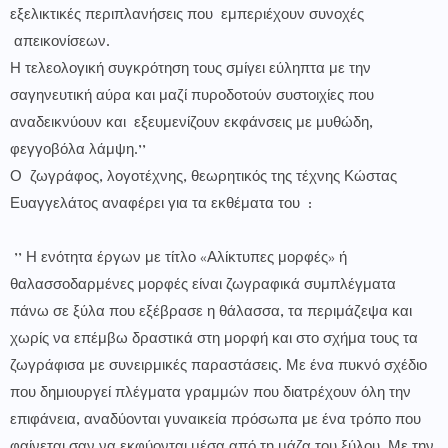
εξελικτικές περιπλανήσεις που εμπεριέχουν συνοχές
απεικονίσεων.
Η τελεολογική συγκρότηση τους σμίγει εύληπτα με την
σαγηνευτική αύρα και μαζί πυροδοτούν συστοιχίες που
αναδεικνύουν και εξευμενίζουν εκφάνσεις με μυθώδη,
φεγγοβόλα λάμψη.’’
Ο ζωγράφος, λογοτέχνης, θεωρητικός της τέχνης Κώστας
Ευαγγελάτος αναφέρει για τα εκθέματα του :
’’ Η ενότητα έργων με τίτλο «Αλίκτυπες μορφές» ή
θαλασσοδαρμένες μορφές είναι ζωγραφικά συμπλέγματα
πάνω σε ξύλα που εξέβρασε η θάλασσα, τα περιμάζεψα και
χωρίς να επέμβω δραστικά στη μορφή και στο σχήμα τους τα
ζωγράφισα με συνειρμικές παραστάσεις. Με ένα πυκνό σχέδιο
που δημιουργεί πλέγματα γραμμών που διατρέχουν όλη την
επιφάνεια, αναδύονται γυναικεία πρόσωπα με ένα τρόπο που
φαίνεται σαν να εκφύονται μέσα από τη μάζα του ξύλου. Με την