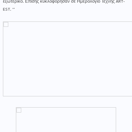
εξωτερικό. Επίσης κυκλοφόρησαν σε Ημερολόγιο Τέχνης ART-
EST. ‘’