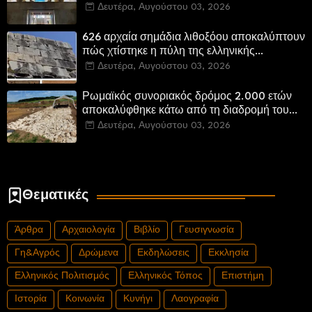
Αποδίδονται μνημεία της πόλης
Δευτέρα, Αυγούστου 03, 2026
αποκατεστημένα και προσβάσιμα
626 αρχαία σημάδια λιθοξόου αποκαλύπτουν
πώς χτίστηκε η πύλη της ελληνικής
Πτολεμαΐδας στη Λιβύη
Δευτέρα, Αυγούστου 03, 2026
Ρωμαϊκός συνοριακός δρόμος 2.000 ετών
αποκαλύφθηκε κάτω από τη διαδρομή του
νέου αυτοκινητόδρομου Α8 της Γερμανίας
Δευτέρα, Αυγούστου 03, 2026
Θεματικές
Άρθρα
Αρχαιολογία
Βιβλίο
Γευσιγνωσία
Γη&Αγρός
Δρώμενα
Εκδηλώσεις
Εκκλησία
Ελληνικός Πολιτισμός
Ελληνικός Τόπος
Επιστήμη
Ιστορία
Κοινωνία
Κυνήγι
Λαογραφία