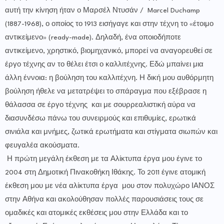
αυτή την κίνηση ήταν ο Μαρσέλ Ντυσάν / Marcel Duchamp
(1887-1968), ο οποίος το 1913 εισήγαγε και στην τέχνη το «έτοιμο
αντικείμενο» (ready-made). Δηλαδή, ένα οποιοδήποτε
αντικείμενο, χρηστικό, βιομηχανικό, μπορεί να αναγορευθεί σε
έργο τέχνης αν το θέλει έτσι ο καλλιτέχνης. Εδώ μπαίνει μια
άλλη έννοια: η βούληση του καλλιτέχνη. Η δική μου αυθόρμητη
βούληση ήθελε να μετατρέψει το σπάραγμα που εξέβρασε η
θάλασσα σε έργο τέχνης και με σουρρεαλιστική αύρα να
διασυνδέσω πάνω του συνειρμούς και επιθυμίες, ερωτικά
σινιάλα και μνήμες, ζωτικά ερωτήματα και στίγματα σιωπών και
φευγαλέα ακούσματα.
Η πρώτη μεγάλη έκθεση με τα Αλίκτυπα έργα μου έγινε το
2004 στη Δημοτική Πινακοθήκη Ιθάκης. Το 2011 έγινε ατομική
έκθεση μου με νέα αλίκτυπα έργα μου στον πολυχώρο ΙΑΝΟΣ
στην Αθήνα και ακολούθησαν πολλές παρουσιάσεις τους σε
ομαδικές και ατομικές εκθέσεις μου στην Ελλάδα και το