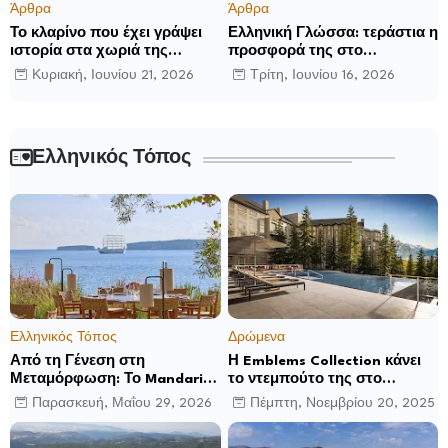
Άρθρα
Άρθρα
Το κλαρίνο που έχει γράψει
Ελληνική Γλώσσα: τεράστια η
ιστορία στα χωριά της
προσφορά της στο
Ρούμελης
παγκόσμιο γίγνεσθαι.
Κυριακή, Ιουνίου 21, 2026
Τρίτη, Ιουνίου 16, 2026
Ελληνικός Τόπος
Ελληνικός Τόπος
Δρώμενα
Από τη Γένεση στη
Η Emblems Collection κάνει
Μεταμόρφωση: Το Mandarin
το ντεμπούτο της στο
Oriental, Costa Navarino
Ηνωμένο Βασίλειο με το
Παρασκευή, Μαΐου 29, 2026
Πέμπτη, Νοεμβρίου 20, 2025
αποκαλύπτει μια νέα σεζόν
Luckham Park Hotel & Spa
βιωματικών εμπειριών
και ανακοινώνει άλλα έξι