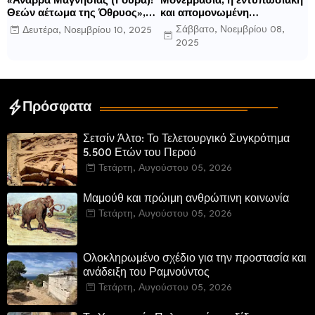
«Ανάβρα Μαγνησίας (Γούρα):
Μονεμβασιά, η εντυπωσιακή
Θεών αέτωμα της Όθρυος»,
και απομονωμένη
γράφει ο Δημήτρης Β.
οχυρωμένη πόλη που
Σάββατο, Νοεμβρίου 08,
Δευτέρα, Νοεμβρίου 10, 2025
Καρέλης
ιδρύθηκε από τους
2025
τελευταίους Σπαρτιάτες
Πρόσφατα
Σετσίν Άλτο: Το Τελετουργικό Συγκρότημα
5.500 Ετών του Περού
Τετάρτη, Αυγούστου 05, 2026
Μαμούθ και πρώιμη ανθρώπινη κοινωνία
Τετάρτη, Αυγούστου 05, 2026
Ολοκληρωμένο σχέδιο για την προστασία και
ανάδειξη του Ραμνούντος
Τετάρτη, Αυγούστου 05, 2026