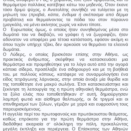
Όπως αναφέρει ο Ρος, ο χειμώνας τότε ήταν δριμύτατος και το
θερμόμετρο πολλάκις κατέβηκε κάτω του μηδενός. Όταν έκανε
τόσο δριμύ ψύχος, ο Ανατολίτης συνήθιζε να τυλίγεται με τη
μηλωτή του (
προβιά, κάπα, ένδυμα ή σκέπασμα από δέρμα
προβάτου
) και θερμαίνοντας τα πόδια του στον πύραυνο
(μαγκάλι), να μένει ακίνητος χωρίς να κάνει τίποτε.
Ο
Ευρωπαίος όμως, ο οποίος ήταν συνηθισμένος μέσα στο
δωμάτιό του να διαβάζει, να γράφει ή να ζωγραφίζει, ήταν
αδύνατον να υποφέρει μια τέτοια κατάσταση, εφόσον ακόμη κι
όπου τυχόν υπήρχε τζάκι, δεν αρκούσε να θερμάνει τα ελεεινά
δωμάτια.
Ο Λύδερς, ο οποίος βρισκόταν επίσης στην Αθήνα, ως
πρακτικός άνθρωπος, σκέφθηκε να κατασκευάσει μια
θερμάστρα και προμηθεύτηκε για το λόγο αυτό από την αγορά
κάποια σίδερα, προσέλαβε ένα σιδηρουργό και με τη βοήθειά
του, με πολλούς κόπους, κατάφερε να συναρμολογήσει ένα
είδος τετράγωνης λάρνακας, στην οποία άνοιξε μία θυρίδα και
της τοποθέτησε ένα μακρύ σωλήνα. Έτσι κατασκευάστηκε και
ξεκίνησε τη λειτουργία της η πρώτη αθηναϊκή θερμάστρα, ενώ
τα ξύλα ελιάς που τοποθετήθηκαν σ’ αυτή, δημιούργησαν
λαμπρή φωτιά και
αίσθημα
θαλπωρής, οι δε τριγμοί και οι
σπινθηρισμοί των ξύλων, γέμιζαν με χαρά και ευφροσύνη τους
παρευρισκόμενους.
Η αγγελία περί του πρωτοφανούς και πρωτάκουστου θεάματος,
καθώς επρόκειτο για την πρώτη θερμάστρα στην Αθήνα,
διαδόθηκε ακαριαία σ’ ολόκληρη την πόλη, προκαλώντας
μεγάλη έκπληξη και περιέργεια. Ο Επίσκοπος των Αθηνών