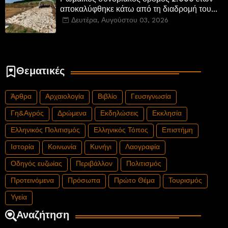
αποκαλύφθηκε κάτω από τη διαδρομή του
νέου αυτοκινητόδρομου Α8 της Γερμανίας
Δευτέρα, Αυγούστου 03, 2026
Θεματικές
Άρθρα
Αρχαιολογία
Βιβλίο
Γευσιγνωσία
Γη&Αγρός
Δρώμενα
Εκδηλώσεις
Εκκλησία
Ελληνικός Πολιτισμός
Ελληνικός Τόπος
Επιστήμη
Ιστορία
Κοινωνία
Κυνήγι
Λαογραφία
Οδηγός ευζωίας
Περιβάλλον
Πολιτισμός
Προτεινόμενα
Πρόσωπα
Πρώτο Θέμα
Τουρισμός
Υγεία
Αναζήτηση