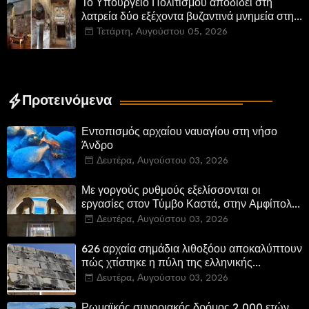
Το Υπουργείο Πολιτισμού αποδίδει στη
λατρεία δύο εξέχοντα βυζαντινά μνημεία στην
Καστοριά και έπεται το αποκαταστημένο
Τετάρτη, Αυγούστου 05, 2026
τέμενος Κουρσούμ
Προτεινόμενα
Εντοπισμός αρχαίου ναυαγίου στη νήσο
Άνδρο
Δευτέρα, Αυγούστου 03, 2026
Με γοργούς ρυθμούς εξελίσσονται οι
εργασίες στον Τύμβο Καστά, στην Αμφίπολη.
Αποδίδονται μνημεία της πόλης
Δευτέρα, Αυγούστου 03, 2026
αποκατεστημένα και προσβάσιμα
626 αρχαία σημάδια λιθοξόου αποκαλύπτουν
πώς χτίστηκε η πύλη της ελληνικής
Πτολεμαΐδας στη Λιβύη
Δευτέρα, Αυγούστου 03, 2026
Ρωμαϊκός συνοριακός δρόμος 2.000 ετών