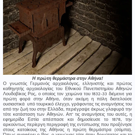
Η πρώτη θερμάστρα στην Αθήνα!
Ο γνωστός Γερμανός αρχαιολόγος, ελληνιστής και πρώτος
καθηγητής αρχαιολογίας του Εθνικού Πανεπιστημίου Αθηνών
Λουδοβίκος Ρος, ο οποίος τον χειμώνα του 1832-33 διέμεινε για
πρώτη φορά στην Αθήνα, όταν ακόμη η πόλη διατελούσε
ουσιαστικά
υπό τουρκικό έλεγχο, γράφοντας τις αναμνήσεις του
από την ζωή του στην Ελλάδα, περιέγραψε άκρως γλαφυρά την
τότε κατάσταση των Αθηνών. Απ’ τις αναμνήσεις του αυτές, η
εφημερίδα Εστία απέσπασε και δημοσίευσε το 1878, την
αρκούντως περίεργη περιγραφή της εντύπωσης που προξένησε
στους κατοίκους της Αθήνας η πρώτη θερμάστρα (σόμπα).