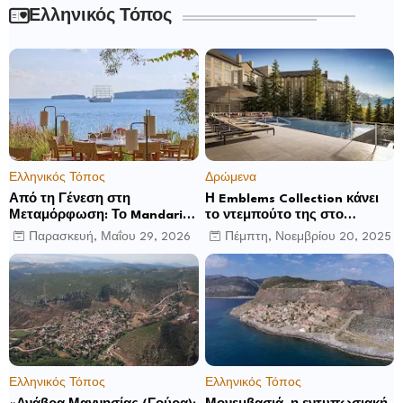
Ελληνικός Τόπος
Ελληνικός Τόπος
Δρώμενα
Από τη Γένεση στη
Η Emblems Collection κάνει
Μεταμόρφωση: Το Mandarin
το ντεμπούτο της στο
Oriental, Costa Navarino
Ηνωμένο Βασίλειο με το
Παρασκευή, Μαΐου 29, 2026
Πέμπτη, Νοεμβρίου 20, 2025
αποκαλύπτει μια νέα σεζόν
Luckham Park Hotel & Spa
βιωματικών εμπειριών
και ανακοινώνει άλλα έξι
ανοίγματα για το 2026 και
μετά
Ελληνικός Τόπος
Ελληνικός Τόπος