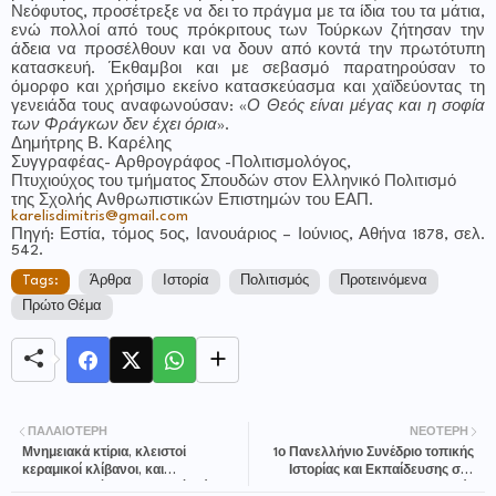
Νεόφυτος, προσέτρεξε να δει το πράγμα με τα ίδια του τα μάτια,
ενώ πολλοί από τους πρόκριτους των Τούρκων ζήτησαν την
άδεια να προσέλθουν και να δουν από κοντά την πρωτότυπη
κατασκευή. Έκθαμβοι και με σεβασμό παρατηρούσαν το
όμορφο και χρήσιμο εκείνο κατασκεύασμα και χαϊδεύοντας τη
γενειάδα τους αναφωνούσαν: «
Ο Θεός είναι μέγας και η σοφία
των Φράγκων δεν έχει όρια
».
Δημήτρης Β. Καρέλης
Συγγραφέας- Αρθρογράφος -Πολιτισμολόγος,
Πτυχιούχος του τμήματος Σπουδών στον Ελληνικό Πολιτισμό
της Σχολής Ανθρωπιστικών Επιστημών του ΕΑΠ.
karelisdimitris@gmail.com
Πηγή: Εστία, τόμος 5ος, Ιανουάριος – Ιούνιος, Αθήνα 1878, σελ.
542.
Tags:
Άρθρα
Ιστορία
Πολιτισμός
Προτεινόμενα
Πρώτο Θέμα
ΠΑΛΑΙΌΤΕΡΗ
ΝΕΌΤΕΡΗ
Μνημειακά κτίρια, κλειστοί
1ο Πανελλήνιο Συνέδριο τοπικής
κεραμικοί κλίβανοι, και
Ιστορίας και Εκπαίδευσης στη
εντυπωσιακές περιμετρικές τάφροι
Λαμία