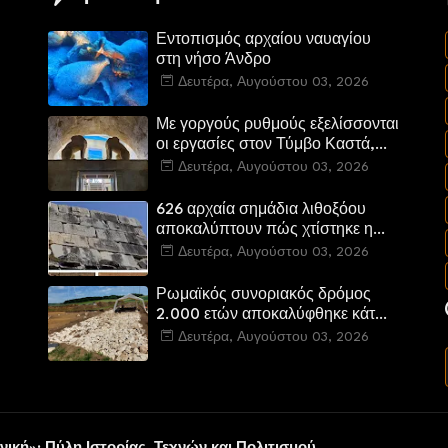
Εντοπισμός αρχαίου ναυαγίου
στη νήσο Άνδρο
Δευτέρα, Αυγούστου 03, 2026
Με γοργούς ρυθμούς εξελίσσονται
οι εργασίες στον Τύμβο Καστά,
στην Αμφίπολη. Αποδίδονται
Δευτέρα, Αυγούστου 03, 2026
μνημεία της πόλης
αποκατεστημένα και προσβάσιμα
626 αρχαία σημάδια λιθοξόου
αποκαλύπτουν πώς χτίστηκε η
πύλη της ελληνικής Πτολεμαΐδας
Δευτέρα, Αυγούστου 03, 2026
στη Λιβύη
Ρωμαϊκός συνοριακός δρόμος
α
2.000 ετών αποκαλύφθηκε κάτω
από τη διαδρομή του νέου
Δευτέρα, Αυγούστου 03, 2026
αυτοκινητόδρομου Α8 της
Γερμανίας