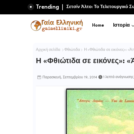
Trending
Μαμούθ και πρώιμη ανθρώπινη 
Σετσίν Άλτο: Το Τελετουργικό
Home
Ιστορία
Αρχική σελίδα
Φθιώτιδα
Η «Φθιώτιδα σε εικόνες»: «Άπ
Η «Φθιώτιδα σε εικόνες»: «
1 λεπτά ανάγνωσης
Παρασκευή, Σεπτεμβρίου 19, 2014