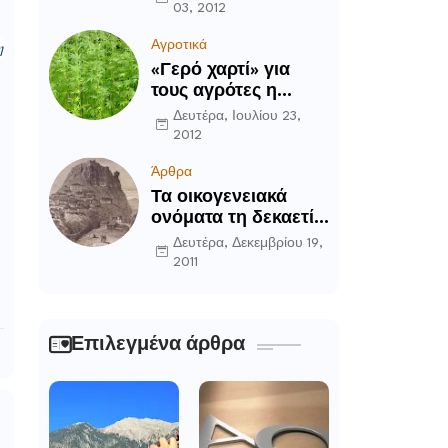
03, 2012
η
Αγροτικά
«Γερό χαρτί» για
τους αγρότες η
καλλιέργεια του
Δευτέρα, Ιουλίου 23,
κενάφ
2012
Άρθρα
Τα οικογενειακά
ονόματα τη δεκαετία
του ’90 στην
Δευτέρα, Δεκεμβρίου 19,
Περιοχή Δομοκού
2011
Επιλεγμένα άρθρα