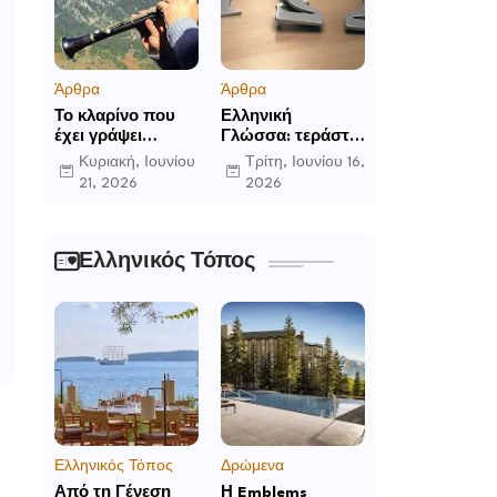
Άρθρα
Άρθρα
Το κλαρίνο που
Ελληνική
έχει γράψει
Γλώσσα: τεράστια
ιστορία στα χωριά
η προσφορά της
Κυριακή, Ιουνίου
Τρίτη, Ιουνίου 16,
της Ρούμελης
στο παγκόσμιο
21, 2026
2026
γίγνεσθαι.
Ελληνικός Τόπος
Ελληνικός Τόπος
Δρώμενα
Από τη Γένεση
Η Emblems