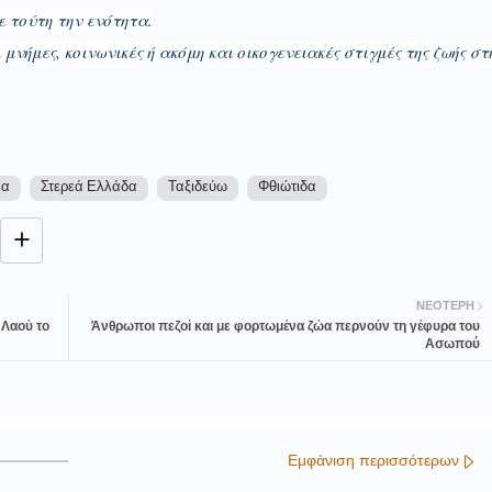
 τούτη την ενότητα.
 μνήμες, κοινωνικές ή ακόμη και οικογενειακές στιγμές της ζωής στ
να
Στερεά Ελλάδα
Ταξιδεύω
Φθιώτιδα
ΝΕΌΤΕΡΗ
 Λαού το
Άνθρωποι πεζοί και με φορτωμένα ζώα περνούν τη γέφυρα του
Ασωπού
Εμφάνιση περισσότερων