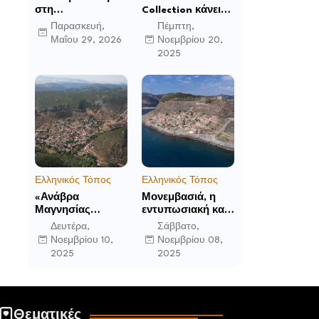
στη
Collection κάνει
Μεταμόρφωση:
το ντεμπούτο της
Παρασκευή,
Πέμπτη,
Το Mandarin
στο Ηνωμένο
Μαΐου 29, 2026
Νοεμβρίου 20,
Oriental, Costa
Βασίλειο με το
2025
Navarino
Luckham Park
αποκαλύπτει μια
Hotel & Spa και
νέα σεζόν
ανακοινώνει άλλα
βιωματικών
έξι ανοίγματα για
εμπειριών
το 2026 και μετά
Ελληνικός Τόπος
Ελληνικός Τόπος
«Ανάβρα
Μονεμβασιά, η
Μαγνησίας
εντυπωσιακή και
(Γούρα): Θεών
απομονωμένη
Δευτέρα,
Σάββατο,
αέτωμα της
οχυρωμένη πόλη
Νοεμβρίου 10,
Νοεμβρίου 08,
Όθρυος», γράφει
που ιδρύθηκε από
2025
2025
ο Δημήτρης Β.
τους τελευταίους
Καρέλης
Σπαρτιάτες
Θεματικές