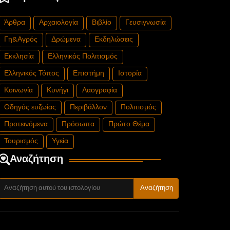
Άρθρα
Αρχαιολογία
Βιβλίο
Γευσιγνωσία
Γη&Αγρός
Δρώμενα
Εκδηλώσεις
Εκκλησία
Ελληνικός Πολιτισμός
Ελληνικός Τόπος
Επιστήμη
Ιστορία
Κοινωνία
Κυνήγι
Λαογραφία
Οδηγός ευζωίας
Περιβάλλον
Πολιτισμός
Προτεινόμενα
Πρόσωπα
Πρώτο Θέμα
Τουρισμός
Υγεία
Αναζήτηση