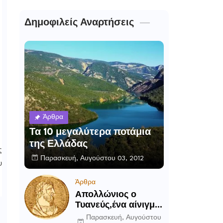
Δημοφιλείς Αναρτήσεις
Άρθρα
Τα 10 μεγαλύτερα ποτάμια
της Ελλάδας
ς
Παρασκευή, Αυγούστου 03, 2012
υ
Άρθρα
Απολλώνιος ο
Τυανεύς,ένα αίνιγμα
του αρχαίου κόσμου
Παρασκευή, Αυγούστου