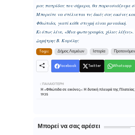
μας πατρίδας του σήμερα, θα παρουσιάζουμε σε
Μπορείτε να στέλνεται τις δικές σας εικόνες και
Φθιώτιδα, γιατί κάθε στιγμή είναι μοναδική.
Κι όπως λένε, «Μια φωτογραφία, χίλιες λέξεις».
Δημήτρης Β. Καρέλης
Tags:
Δήμος Λαμιέων
Ιστορία
Προτεινόμε
Facebook
Twitter
Whatsapp
ΠΑΛΑΙΌΤΕΡΗ
Η «Φθιώτιδα σε εικόνες»: Η δυτική πλευρά της Πλατείας
1935
Μπορεί να σας αρέσει